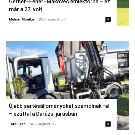
Gerber–Fehér–Makovec emléktorna – ez
már a 27. volt
Molnár Mónika
-
2026, augusztus 7.
0
Újabb sertésállományokat számolnak fel
– ezúttal a Darázsi járásban
Tatai Igor
-
2026, augusztus 7.
0