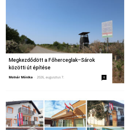
Megkezdődött a Főherceglak–Sárok
közötti út építése
Molnár Mónika
-
2026, augusztus 7.
0