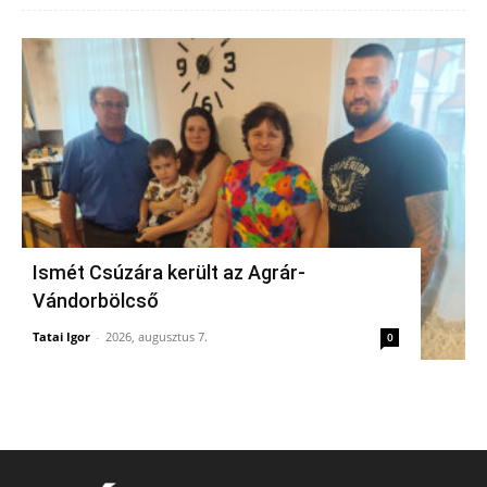
Ismét Csúzára került az Agrár-
Vándorbölcső
Tatai Igor
-
2026, augusztus 7.
0