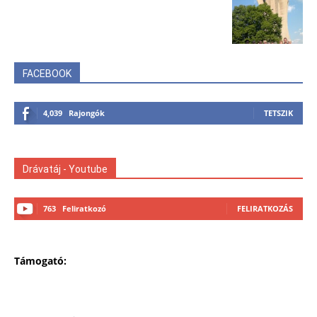
FACEBOOK
4,039
Rajongók
TETSZIK
Drávatáj - Youtube
763
Feliratkozó
FELIRATKOZÁS
Támogató: