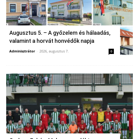
Augusztus 5. – A győzelem és hálaadás,
valamint a horvát honvédők napja
Adminisztrátor
-
2026, augusztus 7.
0