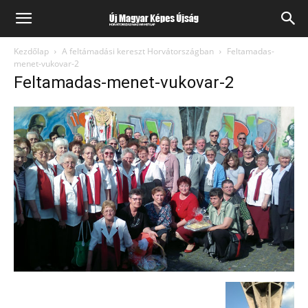
Kezdőlap
A feltámadási kereszt Horvátországban
Feltamadas-
menet-vukovar-2
Feltamadas-menet-vukovar-2