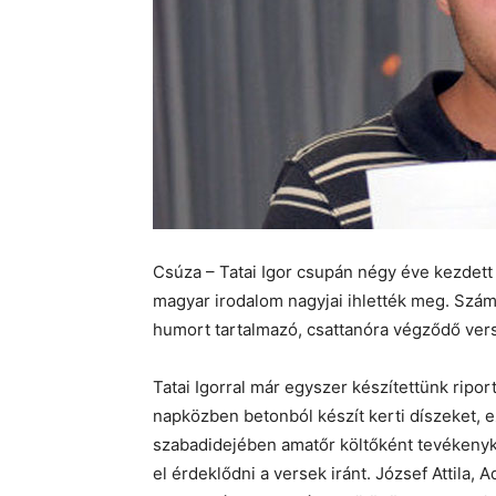
Csúza – Tatai Igor csupán négy éve kezdett e
magyar irodalom nagyjai ihlették meg. Számo
humort tartalmazó, csattanóra végződő vers
Tatai Igorral már egyszer készítettünk rip
napközben betonból készít kerti díszeket, ez
szabadidejében amatőr költőként tevékenyk
el érdeklődni a versek iránt. József Attila