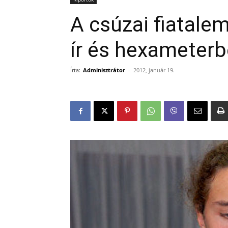
A csúzai fiatalem
ír és hexameterb
Írta:
Adminisztrátor
-
2012, január 19.