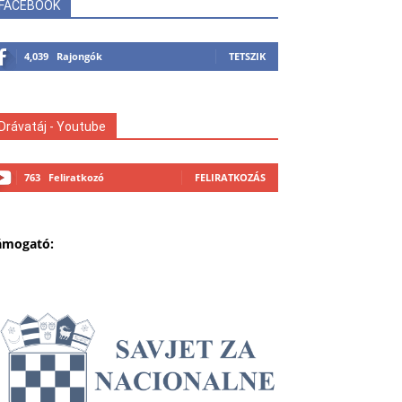
FACEBOOK
4,039
Rajongók
TETSZIK
Drávatáj - Youtube
763
Feliratkozó
FELIRATKOZÁS
ámogató: