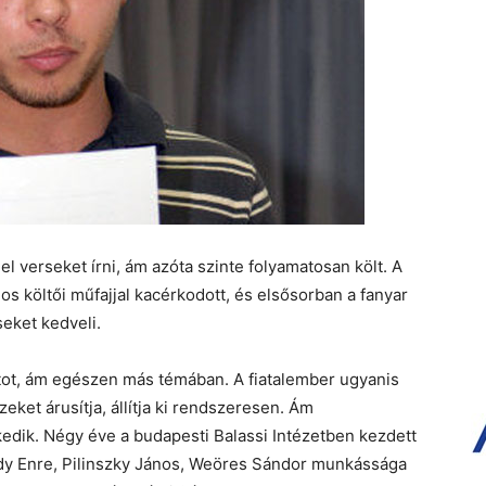
l verseket írni, ám azóta szinte folyamatosan költ. A
s költői műfajjal kacérkodott, és elsősorban a fanyar
eket kedveli.
ortot, ám egészen más témában. A fiatalember ugyanis
eket árusítja, állítja ki rendszeresen. Ám
edik. Négy éve a budapesti Balassi Intézetben kezdett
, Ady Enre, Pilinszky János, Weöres Sándor munkássága