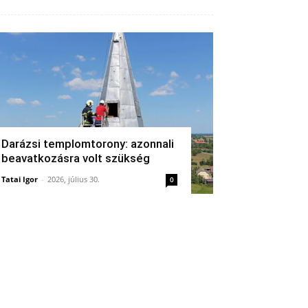
Darázsi templomtorony: azonnali
beavatkozásra volt szükség
Tatai Igor
-
2026, július 30.
0