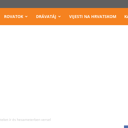
ROVATOK
DRÁVATÁJ
VIJESTI NA HRVATSKOM
K
tteket ír és hexameterben versel