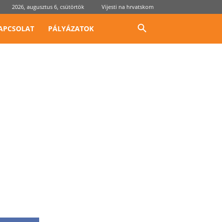
2026, augusztus 6, csütörtök
Vijesti na hrvatskom
APCSOLAT
PÁLYÁZATOK