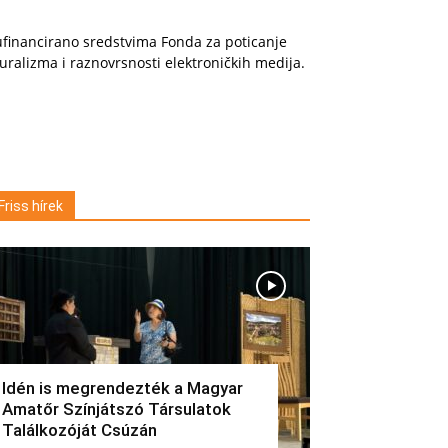
financirano sredstvima Fonda za poticanje
uralizma i raznovrsnosti elektroničkih medija.
Friss hírek
Idén is megrendezték a Magyar
Amatőr Színjátszó Társulatok
Találkozóját Csúzán