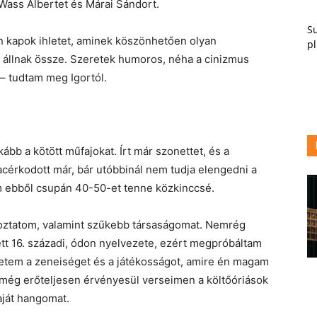
 Wass Albertet és Márai Sándort.
Su
n kapok ihletet, aminek köszönhetően olyan
pl
 állnak össze. Szeretek humoros, néha a cinizmus
 – tudtam meg Igortól.
ább a kötött műfajokat. Írt már szonettet, és a
acérkodott már, bár utóbbinál nem tudja elengedni a
ám ebből csupán 40-50-et tenne közkinccsé.
oztatom, valamint szűkebb társaságomat. Nemrég
tt 16. századi, ódon nyelvezete, ezért megpróbáltam
retem a zeneiséget és a játékosságot, amire én magam
 még erőteljesen érvényesül verseimen a költőóriások
aját hangomat.