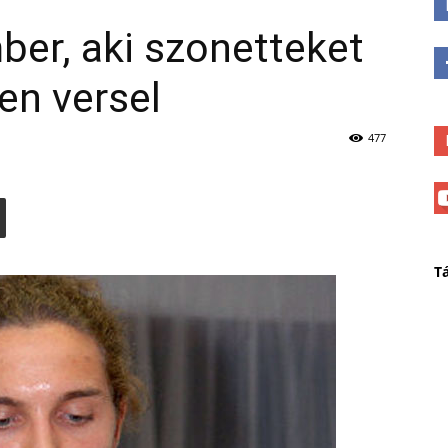
ber, aki szonetteket
en versel
477
T