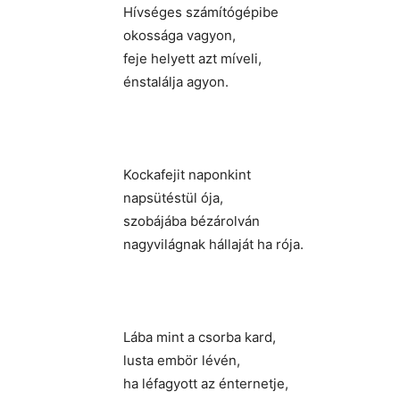
Hívséges számítógépibe
okossága vagyon,
feje helyett azt míveli,
énstalálja agyon.
Kockafejit naponkint
napsütéstül ója,
szobájába bézárolván
nagyvilágnak hállaját ha rója.
Lába mint a csorba kard,
lusta embör lévén,
ha léfagyott az énternetje,