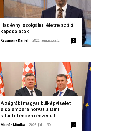
Hat évnyi szolgálat, életre szóló
kapcsolatok
Racsmány Dániel
-
2026, augusztus 3.
0
A zágrábi magyar külképviselet
első embere horvát állami
kitüntetésben részesült
Molnár Mónika
-
2026, július 30.
0