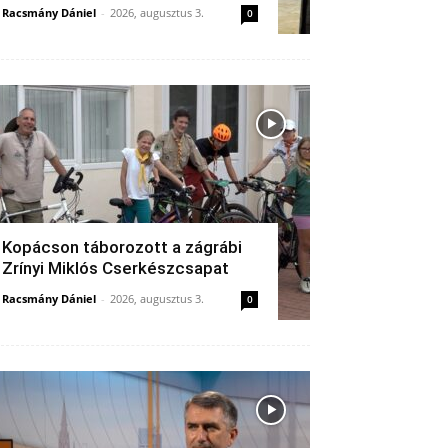
Racsmány Dániel
-
2026, augusztus 3.
0
Kopácson táborozott a zágrábi
Zrínyi Miklós Cserkészcsapat
Racsmány Dániel
-
2026, augusztus 3.
0