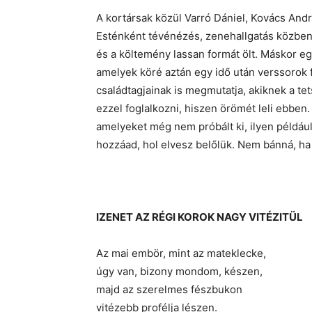
A kortársak közül Varró Dániel, Kovács Andr
Esténként tévénézés, zenehallgatás közben k
és a költemény lassan formát ölt. Máskor e
amelyek köré aztán egy idő után verssorok 
családtagjainak is megmutatja, akiknek a te
ezzel foglalkozni, hiszen örömét leli ebben.
amelyeket még nem próbált ki, ilyen példáu
hozzáad, hol elvesz belőlük. Nem bánná, ha
IZENET AZ RÉGI KOROK NAGY VITÉZITÜL
Az mai embör, mint az mateklecke,
úgy van, bizony mondom, készen,
majd az szerelmes fészbukon
vitézebb profélja lészen.