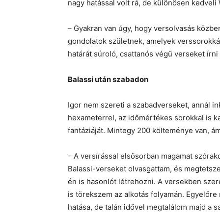
nagy hatással volt rá, de különösen kedveli
– Gyakran van úgy, hogy versolvasás közbe
gondolatok születnek, amelyek verssorokká
határát súroló, csattanós végű verseket írni
Balassi után szabadon
Igor nem szereti a szabadverseket, annál ink
hexameterrel, az időmértékes sorokkal is k
fantáziáját. Mintegy 200 költeménye van, 
– A versírással elsősorban magamat szórak
Balassi-verseket olvasgattam, és megtetsze
én is hasonlót létrehozni. A versekben sze
is törekszem az alkotás folyamán. Egyelőre
hatása, de talán idővel megtalálom majd a s