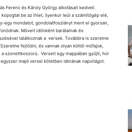
ás Ferenc és Károly György alkotásait kedveli.
opogtat be az ihlet, ilyenkor leül a számítógép elé,
gy-egy mondatot, gondolatfoszlányt ment el gyorsan,
fonódnak. Műveit időnként barátainak és
tszésével találkoznak a versek. Továbbra is szeretne
 Szeretne fejlődni, és vannak olyan költői műfajok,
l a szonettkoszorú. Verseit egy mappában gyűjti, hol
 egyszer majd versei kötetben látnának napvilágot.