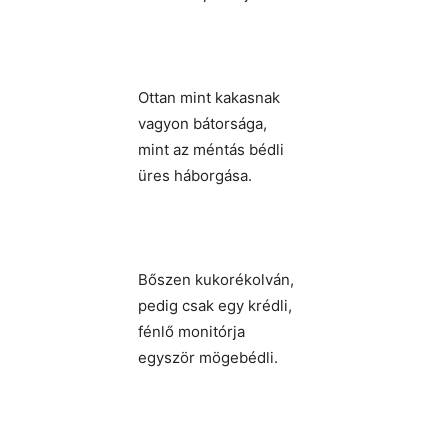
Ottan mint kakasnak
vagyon bátorsága,
mint az méntás bédli
üres háborgása.
Bőszen kukorékolván,
pedig csak egy krédli,
fénlő monitórja
egyször mögebédli.