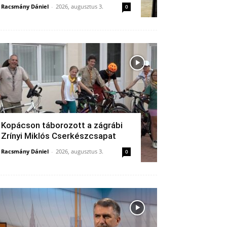
Racsmány Dániel
-
2026, augusztus 3.
0
Kopácson táborozott a zágrábi
Zrínyi Miklós Cserkészcsapat
Racsmány Dániel
-
2026, augusztus 3.
0