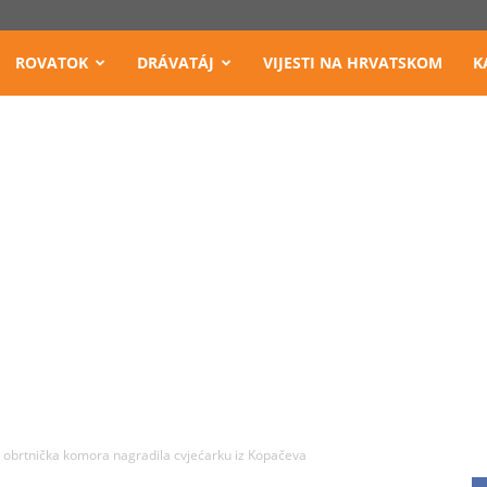
ROVATOK
DRÁVATÁJ
VIJESTI NA HRVATSKOM
K
 obrtnička komora nagradila cvjećarku iz Kopačeva