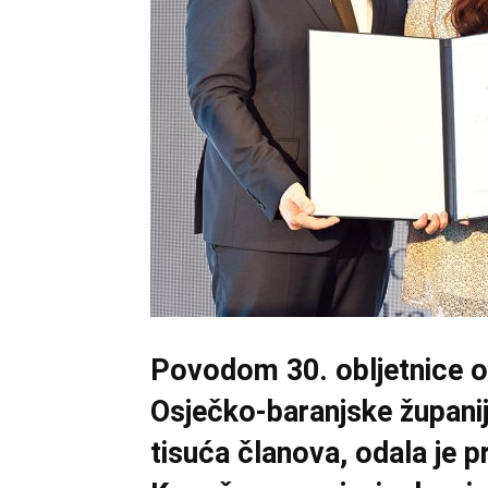
Povodom 30. obljetnice 
Osječko-baranjske županij
tisuća članova, odala je p