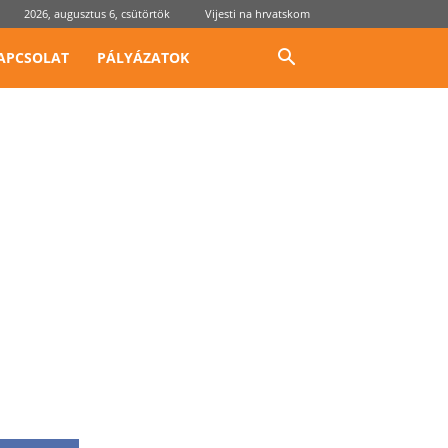
2026, augusztus 6, csütörtök
Vijesti na hrvatskom
APCSOLAT
PÁLYÁZATOK