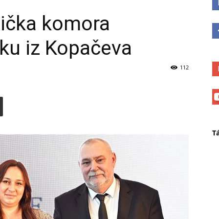
nička komora
rku iz Kopačeva
112
T