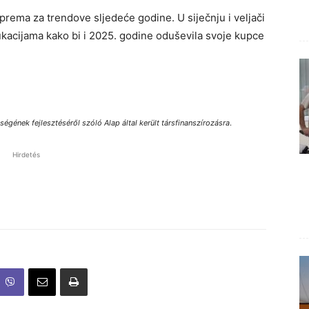
prema za trendove sljedeće godine. U siječnju i veljači
acijama kako bi i 2025. godine oduševila svoje kupce
gének fejlesztéséről szóló Alap által került társfinanszírozásra
.
Hirdetés