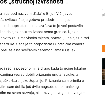
os „stručnoj izvrsnosti“.
Su
rnice pod nazivom „Kala“ u Bilju i Višnjevcu,
pl
ača cvijeća, što je gotovo predodredilo njezin
danosti, neprestano se usavršava te je već postavila
ni se da njezina kreativnost nema granica. Njezini
edovito zauzima visoka mjesta, potvrđuju da njezin rad
r struke. Sada je to prepoznala i Obrtnička komora
e preuzela na svečanim ceremonijama u Osijeku i
ud i rad, a posebno mi je drago kada to učine lokalne
ecanjima već su dobili priznanje unutar struke, a
ječko-baranjske županije. Priznanje sam primila u
tim sam dobila još dvije nagrade od baranjskog
dim na svom razvoju, ali i razvoju svog poslovanja –