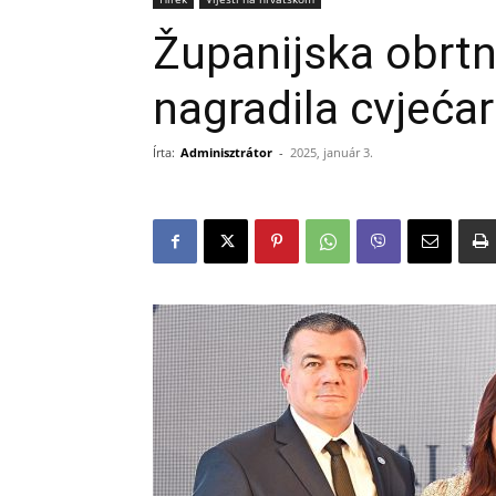
Županijska obrt
nagradila cvjeća
Írta:
Adminisztrátor
-
2025, január 3.