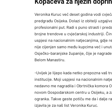
Kopačeva za njezin doprin
Veronika Kuruc već deset godina vodi cvjeća
predgrađu Osijeka. Dolazi iz obitelji uzgajiv
profesionalni put. Radi s puno strasti i pre
brojne trendove u cvjećarskoj industriji. Či
uspjesi na nacionalnim natjecanjima, gdje r
nije cijenjen samo među kupcima već i unuta
Osječko-baranjske županije, čije je nagrad
Belom Manastiru.
-Uvijek je lijepo kada netko prepozna vaš tr
institucije. Moji uspjesi na nacionalnim natj
nedavno me nagradila i Obrtnička komora Os
novom Gospodarskom centru u Osijeku, a za
ogranka. Takve geste potiču me da i dalje ra
izjavila je za naš list Veronika Kuruc.