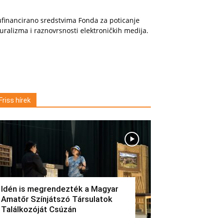
financirano sredstvima Fonda za poticanje
uralizma i raznovrsnosti elektroničkih medija.
Friss hírek
Idén is megrendezték a Magyar
Amatőr Színjátszó Társulatok
Találkozóját Csúzán