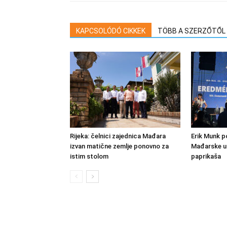
KAPCSOLÓDÓ CIKKEK
TÖBB A SZERZŐTŐL
Rijeka: čelnici zajednica Mađara
Erik Munk 
izvan matične zemlje ponovno za
Mađarske u 
istim stolom
paprikaša