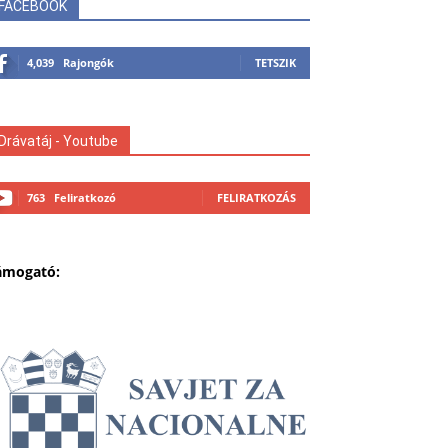
FACEBOOK
4,039
Rajongók
TETSZIK
Drávatáj - Youtube
763
Feliratkozó
FELIRATKOZÁS
ámogató: