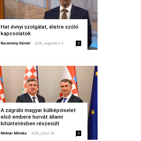
Hat évnyi szolgálat, életre szóló
kapcsolatok
Racsmány Dániel
-
2026, augusztus 3.
0
A zágrábi magyar külképviselet
első embere horvát állami
kitüntetésben részesült
Molnár Mónika
-
2026, július 30.
0