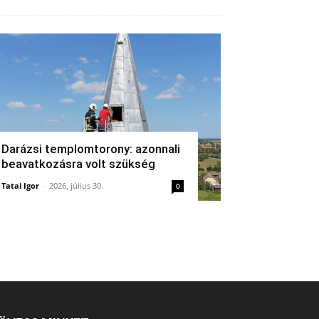
Darázsi templomtorony: azonnali
beavatkozásra volt szükség
Tatai Igor
-
2026, július 30.
0