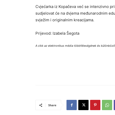
Cvjećarka iz Kopačeva već se intenzivno pri
sudjelovat će na dvjema međunarodnim eduk
svježim i originalnim kreacijama.
Prijevod: Izabela Šegota
A cikk az elektronikus média többféleségének és különbözősé
Share