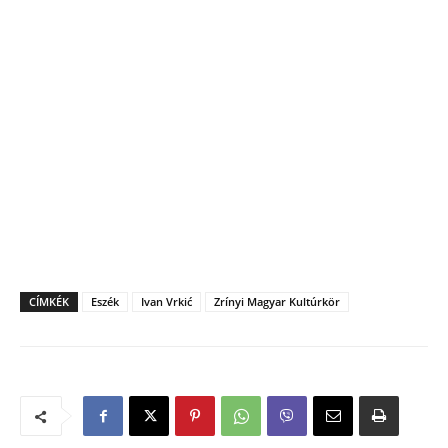
CÍMKÉK
Eszék
Ivan Vrkić
Zrínyi Magyar Kultúrkör