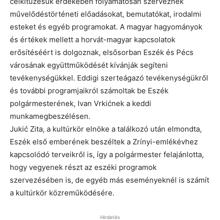
célkitűzésük érdekében folyamatosan szerveznek
művelődéstörténeti előadásokat, bemutatókat, irodalmi
esteket és egyéb programokat. A magyar hagyományok
és értékek mellett a horvát-magyar kapcsolatok
erősítéséért is dolgoznak, elsősorban Eszék és Pécs
városának együttműködését kívánják segíteni
tevékenységükkel. Eddigi szerteágazó tevékenységükről
és további programjaikról számoltak be Eszék
polgármesterének, Ivan Vrkićnek a keddi
munkamegbeszélésen.
Jukić Zita, a kultúrkör elnöke a találkozó után elmondta,
Eszék első emberének beszéltek a Zrínyi-emlékévhez
kapcsolódó terveikről is, így a polgármester felajánlotta,
hogy vegyenek részt az eszéki programok
szervezésében is, de egyéb más eseményeknél is számít
a kultúrkör közreműködésére.
Hirdetés