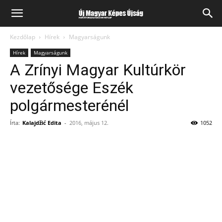
Kezdőlap
Hírek
Magyarságunk
Hírek
Magyarságunk
A Zrínyi Magyar Kultúrkör
vezetősége Eszék
polgármesterénél
Írta:
Kalajdžić Edita
-
2016, május 12.
1052