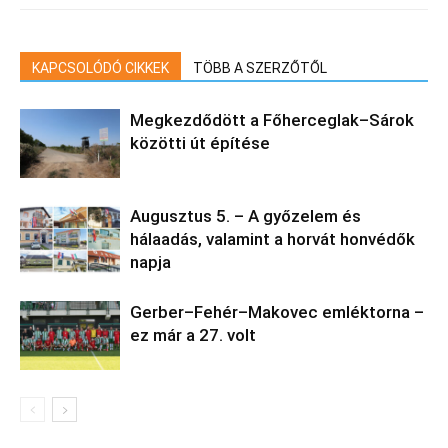
KAPCSOLÓDÓ CIKKEK
TÖBB A SZERZŐTŐL
Megkezdődött a Főherceglak–Sárok
közötti út építése
Augusztus 5. – A győzelem és
hálaadás, valamint a horvát honvédők
napja
Gerber–Fehér–Makovec emléktorna –
ez már a 27. volt