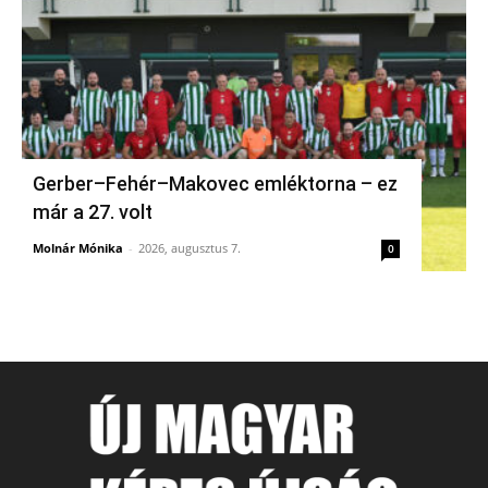
Gerber–Fehér–Makovec emléktorna – ez
már a 27. volt
Molnár Mónika
-
2026, augusztus 7.
0