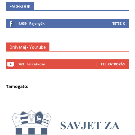
FACEBOOK
4,039
Rajongók
TETSZIK
Drávatáj - Youtube
763
Feliratkozó
FELIRATKOZÁS
Támogató: