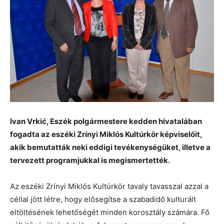
Ivan Vrkić, Eszék polgármestere kedden hivatalában
fogadta az eszéki Zrínyi Miklós Kultúrkör képviselőit,
akik bemutatták neki eddigi tevékenységüket, illetve a
tervezett programjukkal is megismertették.
Az eszéki Zrínyi Miklós Kultúrkör tavaly tavasszal azzal a
céllal jött létre, hogy elősegítse a szabadidő kulturált
eltöltésének lehetőségét minden korosztály számára. Fő