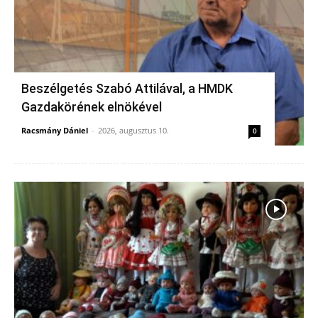
Beszélgetés Szabó Attilával, a HMDK
Gazdakörének elnökével
Racsmány Dániel
-
2026, augusztus 10.
0