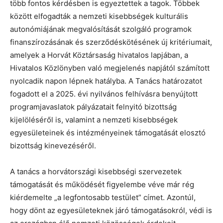
több fontos kérdésben is egyeztettek a tagok. Többek
között elfogadták a nemzeti kisebbségek kulturális
autonómiájának megvalósítását szolgáló programok
finanszírozásának és szerződéskötésének új kritériumait,
amelyek a Horvát Köztársaság hivatalos lapjában, a
Hivatalos Közlönyben való megjelenés napjától számított
nyolcadik napon lépnek hatályba. A Tanács határozatot
fogadott el a 2025. évi nyilvános felhívásra benyújtott
programjavaslatok pályázatait felnyitó bizottság
kijelöléséről is, valamint a nemzeti kisebbségek
egyesületeinek és intézményeinek támogatását elosztó
bizottság kinevezéséről.
A tanács a horvátországi kisebbségi szervezetek
támogatását és működését figyelembe véve már rég
kiérdemelte „a legfontosabb testület” címet. Azontúl,
hogy dönt az egyesületeknek járó támogatásokról, védi is