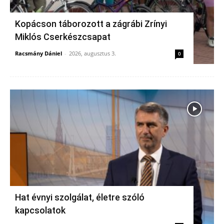
Kopácson táborozott a zágrábi Zrínyi
Miklós Cserkészcsapat
Racsmány Dániel
-
2026, augusztus 3.
0
Hat évnyi szolgálat, életre szóló
kapcsolatok