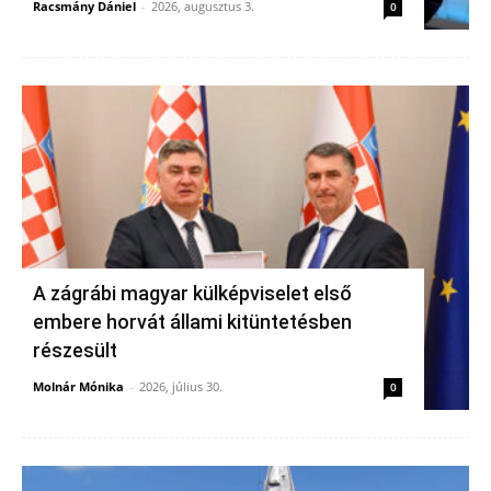
Racsmány Dániel
-
2026, augusztus 3.
0
A zágrábi magyar külképviselet első
embere horvát állami kitüntetésben
részesült
Molnár Mónika
-
2026, július 30.
0