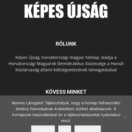
RÓLUNK
Képes Újság, horvátországi magyar hetilap, kiadja a
Horvátországi Magyarok Demokratikus Közössége a Horvát
Köztársaság állami költségvetésének támogatásával
KÖVESS MINKET
Kedves Látogató! Tájékoztatjuk, hogy a honlap felhasználói
élmény fokozásának érdekében sütiket alkalmazunk. A
honlapunk használatával ön a tájékoztatásunkat tudomásul
veszi.
Elfogadom
Nem
Bővebben...
© Copyright - 2022 Minden jog fenntartva.