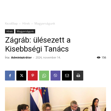
Kezdőlap
Hírek
Magyarságunk
Hírek
Magyarságunk
Zágráb: ülésezett a
Kisebbségi Tanács
Írta:
Adminisztrátor
-
2024, november 14.
156