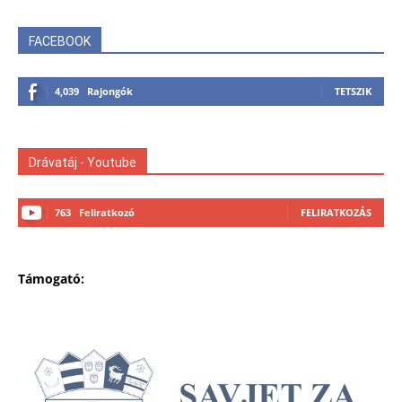
FACEBOOK
4,039
Rajongók
TETSZIK
Drávatáj - Youtube
763
Feliratkozó
FELIRATKOZÁS
Támogató: