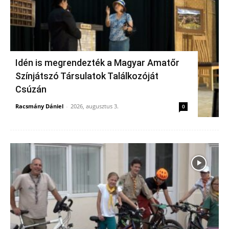
Idén is megrendezték a Magyar Amatőr
Színjátszó Társulatok Találkozóját
Csúzán
Racsmány Dániel
-
2026, augusztus 3.
0