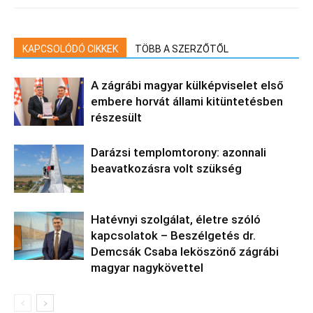
KAPCSOLÓDÓ CIKKEK
TÖBB A SZERZŐTŐL
A zágrábi magyar külképviselet első
embere horvát állami kitüntetésben
részesült
Darázsi templomtorony: azonnali
beavatkozásra volt szükség
Hatévnyi szolgálat, életre szóló
kapcsolatok – Beszélgetés dr.
Demcsák Csaba leköszönő zágrábi
magyar nagykövettel