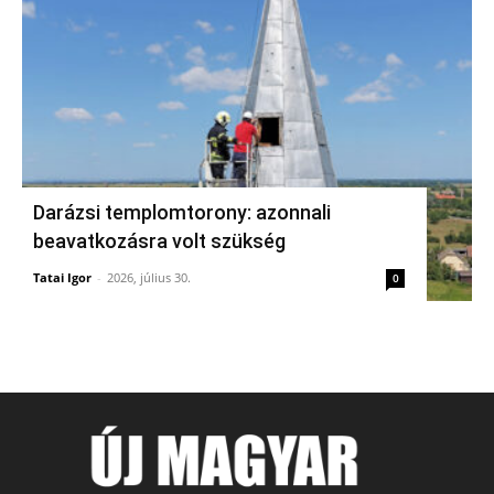
Darázsi templomtorony: azonnali
beavatkozásra volt szükség
Tatai Igor
-
2026, július 30.
0