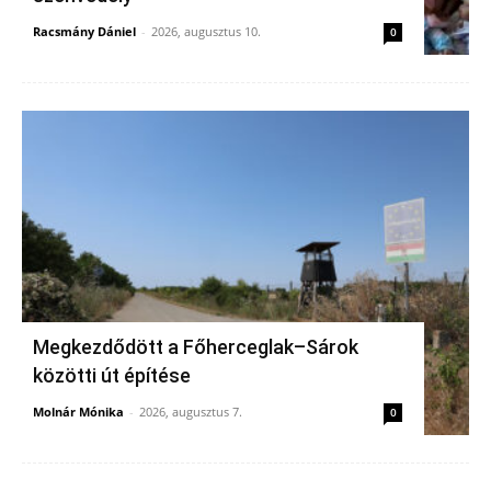
Racsmány Dániel
-
2026, augusztus 10.
0
Megkezdődött a Főherceglak–Sárok
közötti út építése
Molnár Mónika
-
2026, augusztus 7.
0