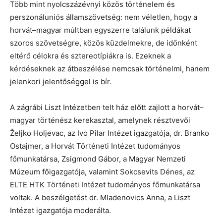
Több mint nyolcszázévnyi közös történelem és
perszonáluniós államszövetség: nem véletlen, hogy a
horvát–magyar múltban egyszerre találunk példákat
szoros szövetségre, közös küzdelmekre, de időnként
eltérő célokra és sztereotípiákra is. Ezeknek a
kérdéseknek az átbeszélése nemcsak történelmi, hanem
jelenkori jelentőséggel is bír.
A zágrábi Liszt Intézetben telt ház előtt zajlott a horvát–
magyar történész kerekasztal, amelynek résztvevői
Željko Holjevac, az Ivo Pilar Intézet igazgatója, dr. Branko
Ostajmer, a Horvát Történeti Intézet tudományos
főmunkatársa, Zsigmond Gábor, a Magyar Nemzeti
Múzeum főigazgatója, valamint Sokcsevits Dénes, az
ELTE HTK Történeti Intézet tudományos főmunkatársa
voltak. A beszélgetést dr. Mladenovics Anna, a Liszt
Intézet igazgatója moderálta.