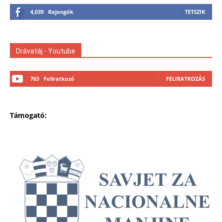
4,039
Rajongók
TETSZIK
Drávatáj - Youtube
763
Feliratkozó
FELIRATKOZÁS
Támogató: