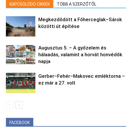
KAPCSOLÓDÓ CIKKEK
TÖBB A SZERZŐTŐL
Megkezdődött a Főherceglak–Sárok
közötti út építése
Augusztus 5. – A győzelem és
hálaadás, valamint a horvát honvédők
napja
Gerber–Fehér–Makovec emléktorna –
ez már a 27. volt
FACEBOOK