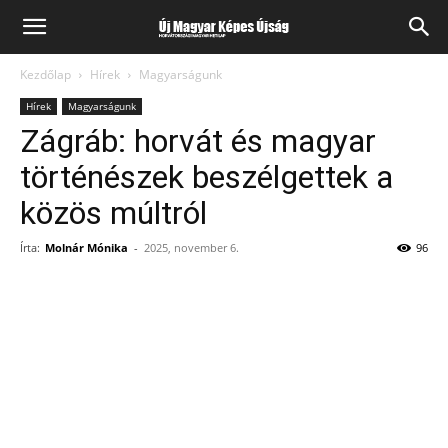
Kezdőlap
Hírek
Magyarságunk
Hírek
Magyarságunk
Zágráb: horvát és magyar
történészek beszélgettek a
közös múltról
Írta:
Molnár Mónika
-
2025, november 6.
96