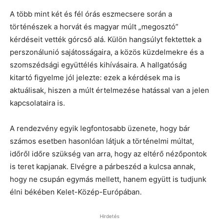
A több mint két és fél órás eszmecsere során a
történészek a horvát és magyar múlt „megosztó”
kérdéseit vették górcső alá. Külön hangsúlyt fektettek a
perszonálunió sajátosságaira, a közös küzdelmekre és a
szomszédsági együttélés kihívásaira. A hallgatóság
kitartó figyelme jól jelezte: ezek a kérdések ma is
aktuálisak, hiszen a múlt értelmezése hatással van a jelen
kapcsolataira is.
A rendezvény egyik legfontosabb üzenete, hogy bár
számos esetben hasonlóan látjuk a történelmi múltat,
időről időre szükség van arra, hogy az eltérő nézőpontok
is teret kapjanak. Elvégre a párbeszéd a kulcsa annak,
hogy ne csupán egymás mellett, hanem együtt is tudjunk
élni békében Kelet-Közép-Európában.
Hirdetés