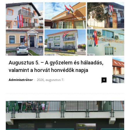
Augusztus 5. – A győzelem és hálaadás,
valamint a horvát honvédők napja
Adminisztrátor
-
2026, augusztus 7.
0