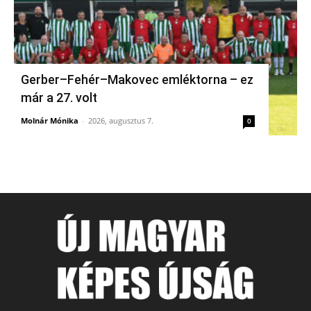
Gerber–Fehér–Makovec emléktorna – ez
már a 27. volt
Molnár Mónika
-
2026, augusztus 7.
0