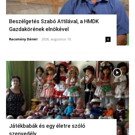
Beszélgetés Szabó Attilával, a HMDK
Gazdakörének elnökével
Racsmány Dániel
-
2026, augusztus 10.
0
Játékbabák és egy életre szóló
szenvedély