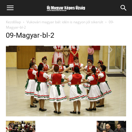
Kezdőlap
Vukovári magyar bál: idén is nagyon jól sikerült
09-
Magyar-bl-2
09-Magyar-bl-2