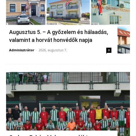
Augusztus 5. – A győzelem és hálaadás,
valamint a horvát honvédők napja
Adminisztrátor
-
2026, augusztus 7.
0