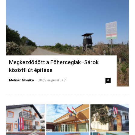
Megkezdődött a Főherceglak–Sárok
közötti út építése
Molnár Mónika
-
2026, augusztus 7.
0