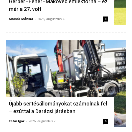
Gerber–Fehér–Makovec emléktorna – ez
már a 27. volt
Molnár Mónika
-
2026, augusztus 7.
0
Újabb sertésállományokat számolnak fel
– ezúttal a Darázsi járásban
Tatai Igor
-
2026, augusztus 7.
0