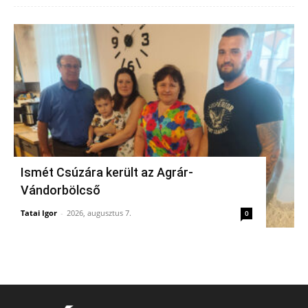
Ismét Csúzára került az Agrár-
Vándorbölcső
Tatai Igor
-
2026, augusztus 7.
0