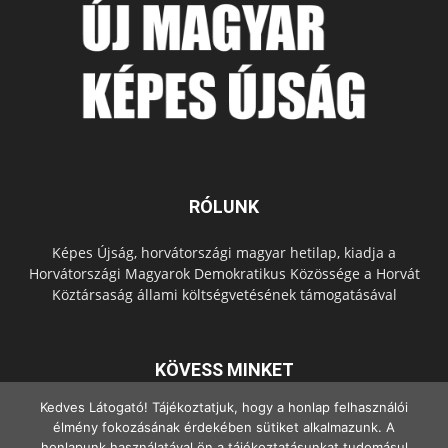
RÓLUNK
Képes Újság, horvátországi magyar hetilap, kiadja a
Horvátországi Magyarok Demokratikus Közössége a Horvát
Köztársaság állami költségvetésének támogatásával
KÖVESS MINKET
Kedves Látogató! Tájékoztatjuk, hogy a honlap felhasználói
élmény fokozásának érdekében sütiket alkalmazunk. A
honlapunk használatával ön a tájékoztatásunkat tudomásul