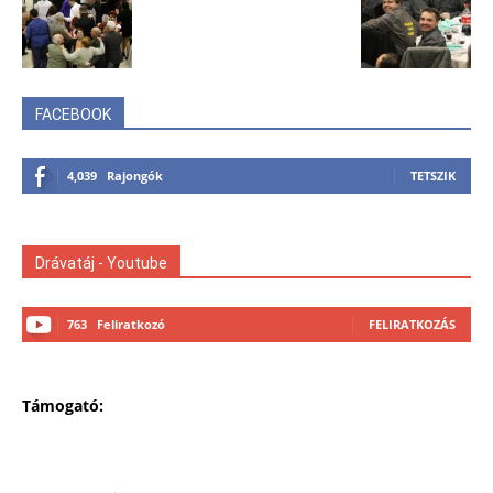
FACEBOOK
4,039
Rajongók
TETSZIK
Drávatáj - Youtube
763
Feliratkozó
FELIRATKOZÁS
Támogató: