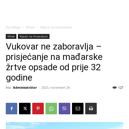
Kezdőlap
Hírek
Vijesti na hrvatskom
Hírek
Vijesti na hrvatskom
Vukovar ne zaboravlja –
prisjećanje na mađarske
žrtve opsade od prije 32
godine
Írta:
Adminisztrátor
-
2023, november 24.
127