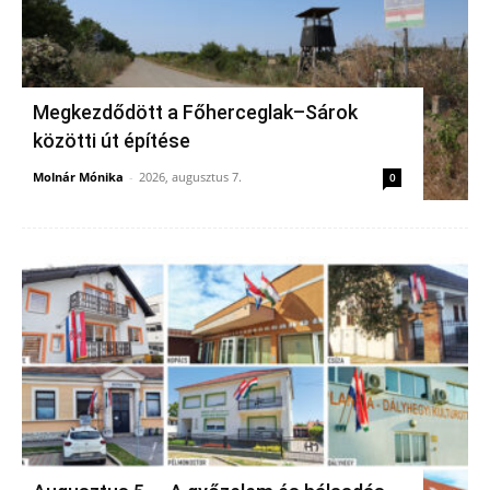
Megkezdődött a Főherceglak–Sárok
közötti út építése
Molnár Mónika
-
2026, augusztus 7.
0