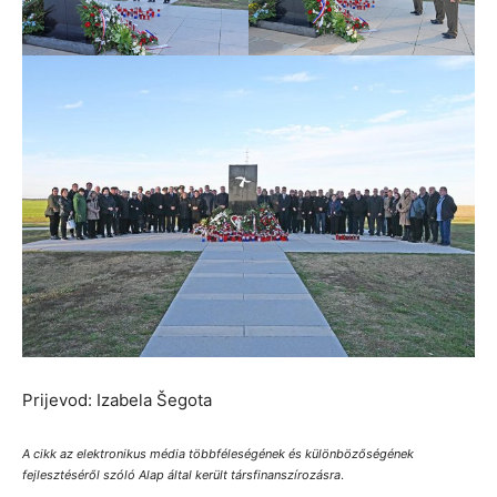
Prijevod: Izabela Šegota
A cikk az elektronikus média többféleségének és különbözőségének
fejlesztéséről szóló Alap által került társfinanszírozásra
.