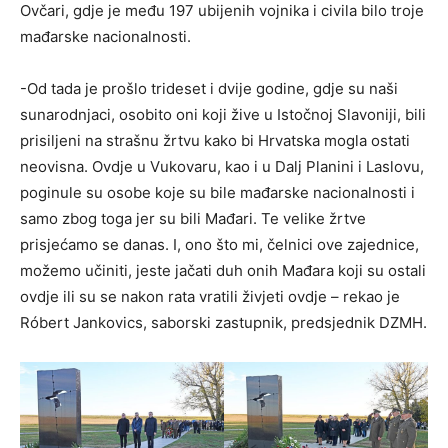
Ovčari, gdje je među 197 ubijenih vojnika i civila bilo troje
mađarske nacionalnosti.
-Od tada je prošlo trideset i dvije godine, gdje su naši
sunarodnjaci, osobito oni koji žive u Istočnoj Slavoniji, bili
prisiljeni na strašnu žrtvu kako bi Hrvatska mogla ostati
neovisna. Ovdje u Vukovaru, kao i u Dalj Planini i Laslovu,
poginule su osobe koje su bile mađarske nacionalnosti i
samo zbog toga jer su bili Mađari. Te velike žrtve
prisjećamo se danas. I, ono što mi, čelnici ove zajednice,
možemo učiniti, jeste jačati duh onih Mađara koji su ostali
ovdje ili su se nakon rata vratili živjeti ovdje – rekao je
Róbert Jankovics, saborski zastupnik, predsjednik DZMH.