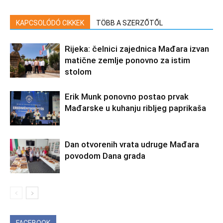
KAPCSOLÓDÓ CIKKEK
TÖBB A SZERZŐTŐL
Rijeka: čelnici zajednica Mađara izvan
matične zemlje ponovno za istim
stolom
Erik Munk ponovno postao prvak
Mađarske u kuhanju ribljeg paprikaša
Dan otvorenih vrata udruge Mađara
povodom Dana grada
FACEBOOK