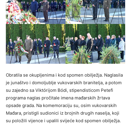
Obratila se okupljenima i kod spomen obilježja. Naglasila
je junaštvo i domoljublje vukovarskih branitelja, a potom
su zajedno sa Viktórijom Bódi, stipendisticom Petefi
programa naglas pročitale imena mađarskih žrtava
opsade grada. Na komemoraciju su, osim vukovarskih
Mađara, pristigli sudionici iz brojnih drugih naselja, koji
su položili vijence i upalili svijeće kod spomen obilježja.