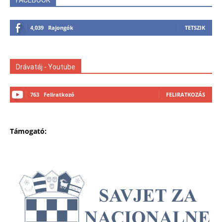
4,039
Rajongók
TETSZIK
Drávatáj - Youtube
763
Feliratkozó
FELIRATKOZÁS
Támogató: