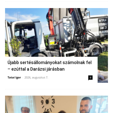
Újabb sertésállományokat számolnak fel
– ezúttal a Darázsi járásban
Tatai Igor
-
2026, augusztus 7.
0