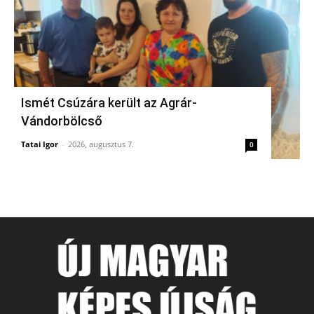
Ismét Csúzára került az Agrár-
Vándorbölcső
Tatai Igor
-
2026, augusztus 7.
0