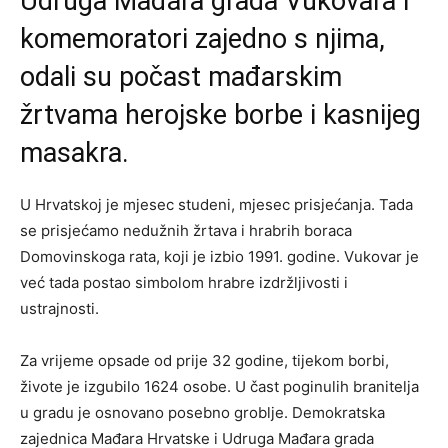
Udruga Mađara grada Vukovara i
komemoratori zajedno s njima,
odali su počast mađarskim
žrtvama herojske borbe i kasnijeg
masakra.
U Hrvatskoj je mjesec studeni, mjesec prisjećanja. Tada
se prisjećamo nedužnih žrtava i hrabrih boraca
Domovinskoga rata, koji je izbio 1991. godine. Vukovar je
već tada postao simbolom hrabre izdržljivosti i
ustrajnosti.
Za vrijeme opsade od prije 32 godine, tijekom borbi,
živote je izgubilo 1624 osobe. U čast poginulih branitelja
u gradu je osnovano posebno groblje. Demokratska
zajednica Mađara Hrvatske i Udruga Mađara grada