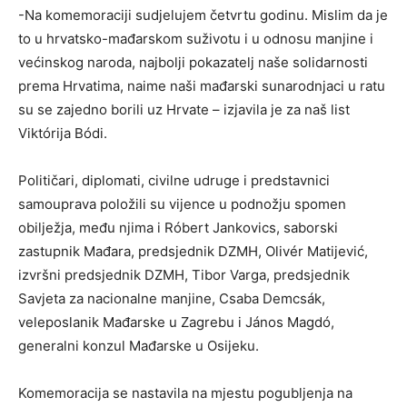
-Na komemoraciji sudjelujem četvrtu godinu. Mislim da je
to u hrvatsko-mađarskom suživotu i u odnosu manjine i
većinskog naroda, najbolji pokazatelj naše solidarnosti
prema Hrvatima, naime naši mađarski sunarodnjaci u ratu
su se zajedno borili uz Hrvate – izjavila je za naš list
Viktórija Bódi.
Političari, diplomati, civilne udruge i predstavnici
samouprava položili su vijence u podnožju spomen
obilježja, među njima i Róbert Jankovics, saborski
zastupnik Mađara, predsjednik DZMH, Olivér Matijević,
izvršni predsjednik DZMH, Tibor Varga, predsjednik
Savjeta za nacionalne manjine, Csaba Demcsák,
veleposlanik Mađarske u Zagrebu i János Magdó,
generalni konzul Mađarske u Osijeku.
Komemoracija se nastavila na mjestu pogubljenja na