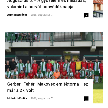
Augusztus 5. – A győzelem és hálaadás,
valamint a horvát honvédők napja
Adminisztrátor
-
2026, augusztus 7.
0
Gerber–Fehér–Makovec emléktorna – ez
már a 27. volt
Molnár Mónika
-
2026, augusztus 7.
0