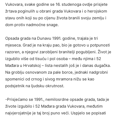
Vukovara, svake godine se 16. studenoga ovdje prisjete
žrtava poginulih u obrani grada Vukovara i o herojskom
stavu onih koji su po cijenu života branili svoju zemlju i
dom protiv nadmoćne snage.
Opsada grada na Dunavu 1991. godine, trajala je tri
mjeseca. Grad je na kraju pao, bio je gotovo u potpunosti
razoren, a njegovi zarobljeni branitelji pogubljeni. Život je
izgubilo više od tisuću i pol osoba – među njima i 52
Mađara u Hrvatskoj – lista nestalih još je i danas dugačka.
Na groblju osnovanom za pale borce, jednaki nadgrobni
spomenici od crnog i sivog mramora nižu se kao
podsjetnik na ljudsku okrutnost.
-Prisjećamo se 1991., nemilosrdne opsade grada, tada je
živote izgubilo i 52 Mađara grada Vukovara, međutim
najvjerojatnije je taj broj puno veći. Uspjelo se popisati