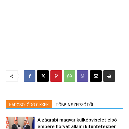
KAPCSOLÓDÓ CIKKEK
TÖBB A SZERZŐTŐL
A zágrábi magyar külképviselet első
embere horvát állami kitüntetésben