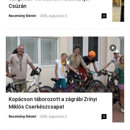
Csúzán
Racsmány Dániel
-
2026, augusztus 3.
0
Kopácson táborozott a zágrábi Zrínyi
Miklós Cserkészcsapat
Racsmány Dániel
-
2026, augusztus 3.
0