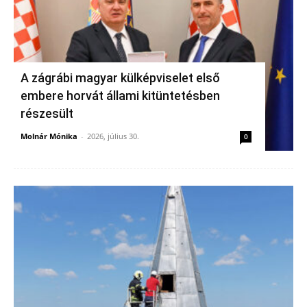
A zágrábi magyar külképviselet első
embere horvát állami kitüntetésben
részesült
Molnár Mónika
-
2026, július 30.
0