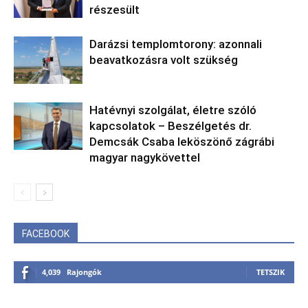
részesült
Darázsi templomtorony: azonnali
beavatkozásra volt szükség
Hatévnyi szolgálat, életre szóló
kapcsolatok – Beszélgetés dr.
Demcsák Csaba leköszönő zágrábi
magyar nagykövettel
FACEBOOK
4,039
Rajongók
TETSZIK