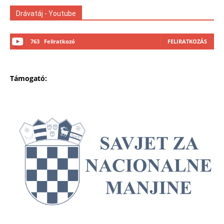
Drávatáj - Youtube
763
Feliratkozó
FELIRATKOZÁS
Támogató: