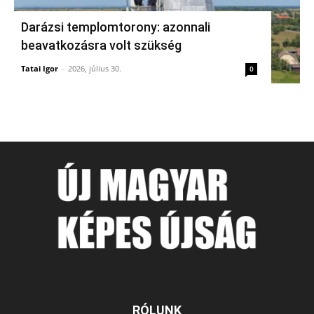
Darázsi templomtorony: azonnali
beavatkozásra volt szükség
Tatai Igor
-
2026, július 30.
0
RÓLUNK