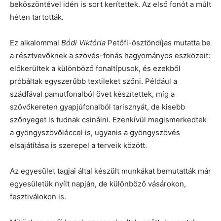
beköszöntével idén is sort kerítettek. Az első fonót a múlt
héten tartották.
Ez alkalommal
Bódi Viktória
Petőfi-ösztöndíjas mutatta be
a résztvevőknek a szövés-fonás hagyományos eszközeit:
előkerültek a különböző fonaltípusok, és ezekből
próbáltak egyszerűbb textileket szőni. Például a
szádfával pamutfonalból övet készítettek, míg a
szövőkereten gyapjúfonalból tarisznyát, de kisebb
szőnyeget is tudnak csinálni. Ezenkívül megismerkedtek
a gyöngyszövőléccel is, ugyanis a gyöngyszövés
elsajátítása is szerepel a terveik között.
Az egyesület tagjai által készült munkákat bemutatták már
egyesületük nyílt napján, de különböző vásárokon,
fesztiválokon is.