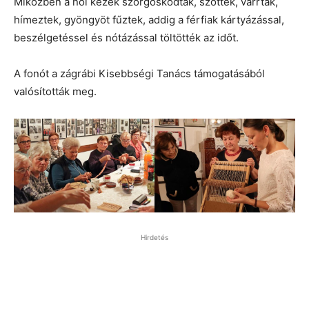
Miközben a női kezek szorgoskodtak, szőttek, varrtak,
hímeztek, gyöngyöt fűztek, addig a férfiak kártyázással,
beszélgetéssel és nótázással töltötték az időt.
A fonót a zágrábi Kisebbségi Tanács támogatásából
valósították meg.
Hirdetés