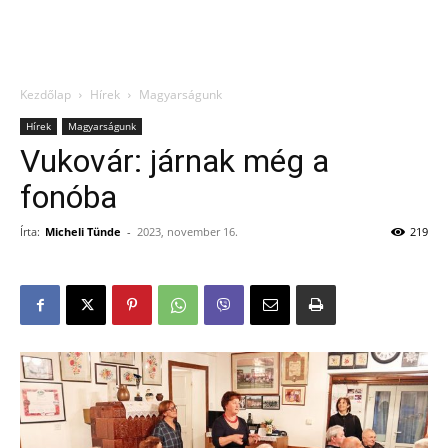
Kezdőlap
Hírek
Magyarságunk
Hírek
Magyarságunk
Vukovár: járnak még a
fonóba
Írta:
Micheli Tünde
-
2023, november 16.
219