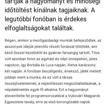
tartják a hagyományt és minőségi
időtöltést kínálnak tagjaiknak. A
legutóbbi fonóban is érdekes
elfoglaltságokat találtak.
Régen, amikor a mezőgazdasági munkák befejeződtek, az
asszonyok idejük jelentős részét fonással töltötték, ami
késő ősszel kezdődött és gyakran farsangig tartott. Tilos
volt azonban fonni az egyházi és népi ünnepeken, jeles
napokon, így Borbála és Luca napján, illetve karácsony
két napján. A fonóban beszélgetés, énekszó, játék mellett
jobban ment a munka, és ez volt a társas
összejöveteleknek, a népköltészet megszólaltatásának, a
népdaléneklés egyik fő alkalma. Ezt a hagyományt
elevenítette fel programsorozatával a Vukovári Magyarok
Egyesülete tavaly, erre az első borongósabb napok