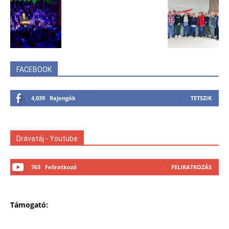
FACEBOOK
4,039
Rajongók
TETSZIK
Drávatáj - Youtube
763
Feliratkozó
FELIRATKOZÁS
Támogató: