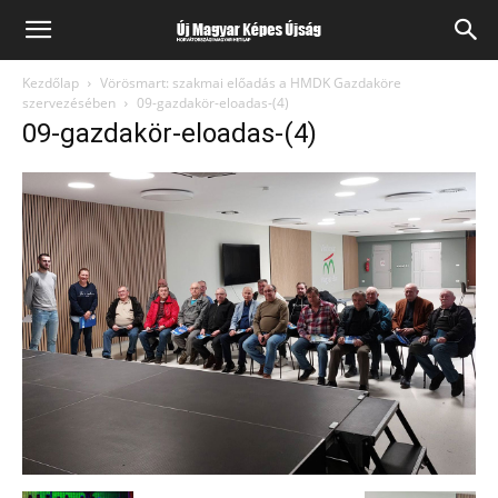
Kezdőlap
Vörösmart: szakmai előadás a HMDK Gazdaköre
szervezésében
09-gazdakör-eloadas-(4)
09-gazdakör-eloadas-(4)