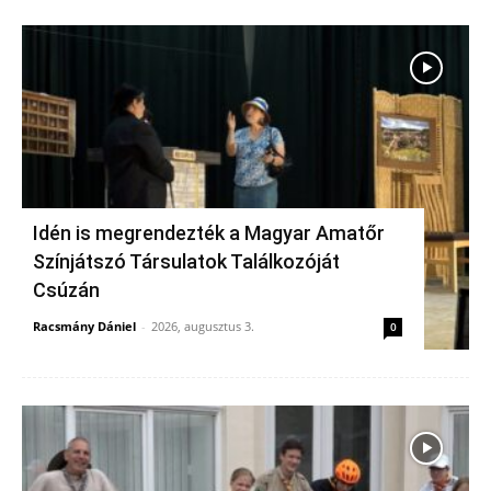
Idén is megrendezték a Magyar Amatőr
Színjátszó Társulatok Találkozóját
Csúzán
Racsmány Dániel
-
2026, augusztus 3.
0