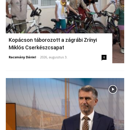
Kopácson táborozott a zágrábi Zrínyi
Miklós Cserkészcsapat
Racsmány Dániel
-
2026, augusztus 3.
0