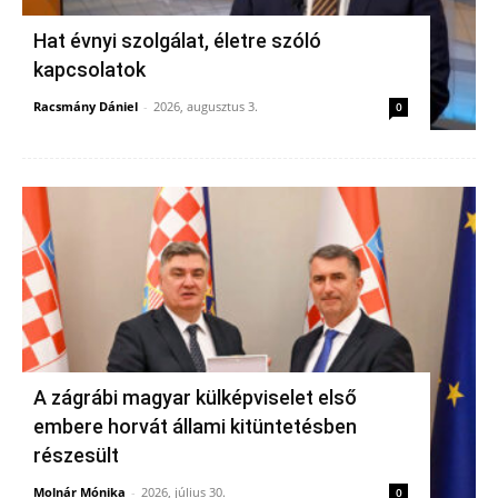
Hat évnyi szolgálat, életre szóló
kapcsolatok
Racsmány Dániel
-
2026, augusztus 3.
0
A zágrábi magyar külképviselet első
embere horvát állami kitüntetésben
részesült
Molnár Mónika
-
2026, július 30.
0