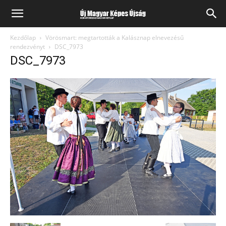
Kezdőlap
Vörösmart: megtartották a Kalásznap elnevezésű
rendezvényt
DSC_7973
DSC_7973