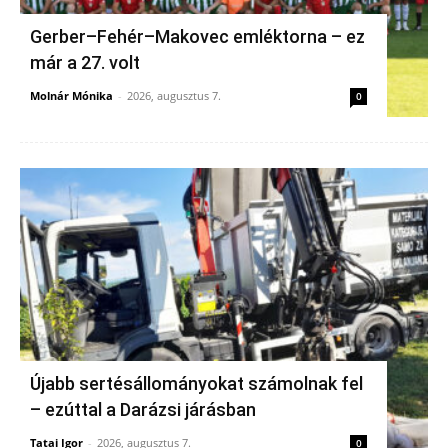
Gerber–Fehér–Makovec emléktorna – ez
már a 27. volt
Molnár Mónika
-
2026, augusztus 7.
0
Újabb sertésállományokat számolnak fel
– ezúttal a Darázsi járásban
Tatai Igor
-
2026, augusztus 7.
0