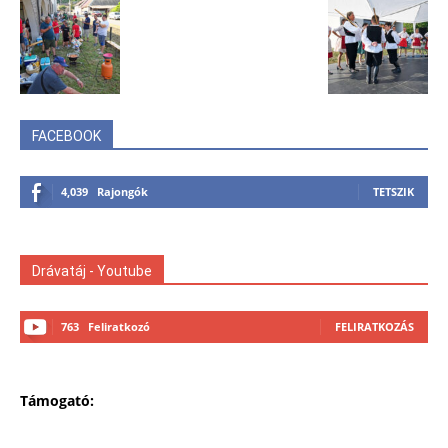
FACEBOOK
4,039
Rajongók
TETSZIK
Drávatáj - Youtube
763
Feliratkozó
FELIRATKOZÁS
Támogató: