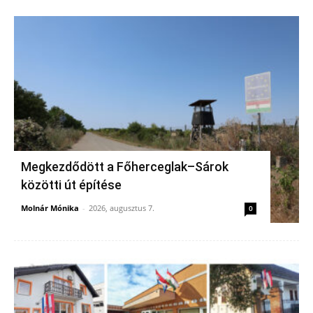
Megkezdődött a Főherceglak–Sárok
közötti út építése
Molnár Mónika
-
2026, augusztus 7.
0