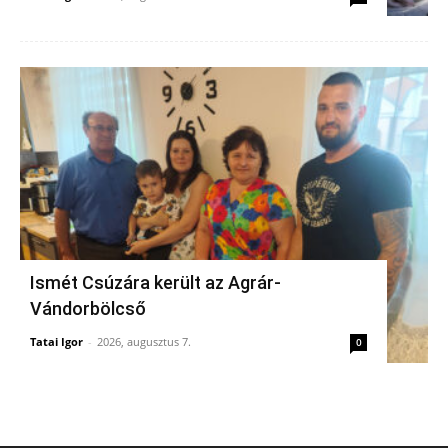
Ismét Csúzára került az Agrár-
Vándorbölcső
Tatai Igor
-
2026, augusztus 7.
0