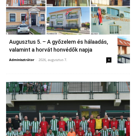
Augusztus 5. – A győzelem és hálaadás,
valamint a horvát honvédők napja
Adminisztrátor
-
2026, augusztus 7.
0