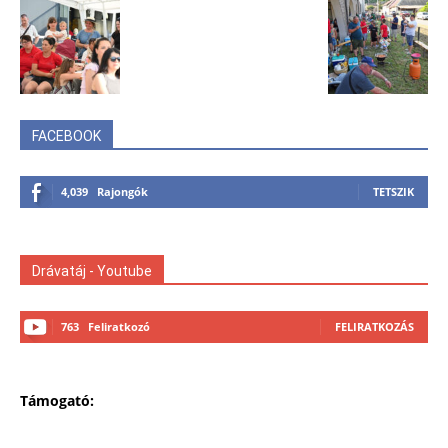
FACEBOOK
4,039
Rajongók
TETSZIK
Drávatáj - Youtube
763
Feliratkozó
FELIRATKOZÁS
Támogató: