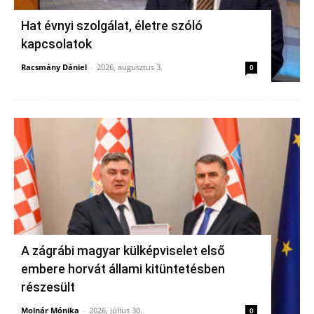
Hat évnyi szolgálat, életre szóló
kapcsolatok
Racsmány Dániel
-
2026, augusztus 3.
0
A zágrábi magyar külképviselet első
embere horvát állami kitüntetésben
részesült
Molnár Mónika
-
2026, július 30.
0