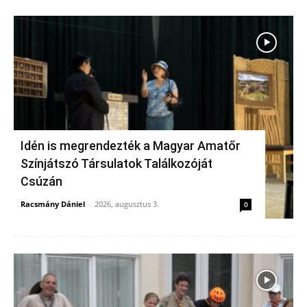
Idén is megrendezték a Magyar Amatőr
Színjátszó Társulatok Találkozóját
Csúzán
Racsmány Dániel
-
2026, augusztus 3.
0