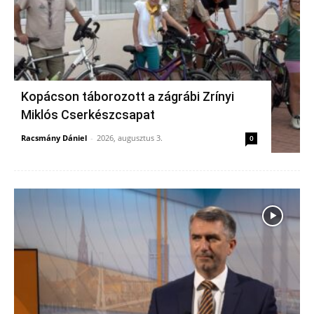
Kopácson táborozott a zágrábi Zrínyi
Miklós Cserkészcsapat
Racsmány Dániel
-
2026, augusztus 3.
0