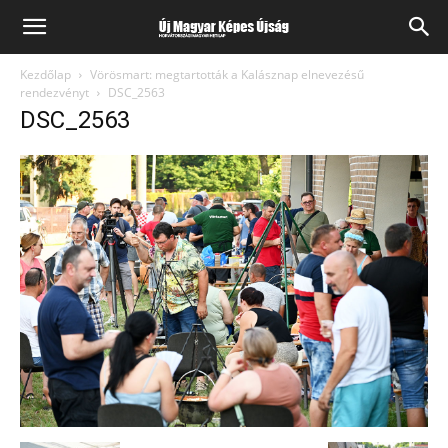
Kezdőlap
Vörösmart: megtartották a Kalásznap elnevezésű
rendezvényt
DSC_2563
DSC_2563