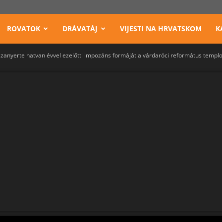
ROVATOK
DRÁVATÁJ
VIJESTI NA HRVATSKOM
K
szanyerte hatvan évvel ezelőtti impozáns formáját a várdaróci református temp