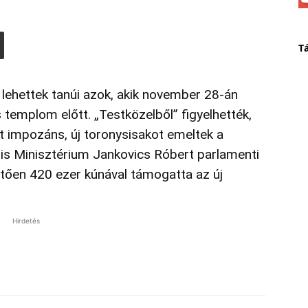
T
k lehettek tanúi azok, akik november 28-án
templom előtt. „Testközelből” figyelhették,
t impozáns, új toronysisakot emeltek a
lis Minisztérium Jankovics Róbert parlamenti
tően 420 ezer kúnával támogatta az új
Hirdetés