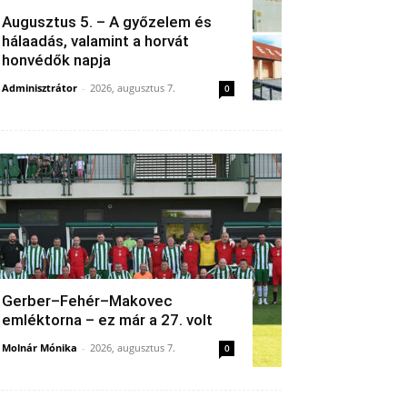
Augusztus 5. – A győzelem és
hálaadás, valamint a horvát
honvédők napja
Adminisztrátor
-
2026, augusztus 7.
0
Gerber–Fehér–Makovec
emléktorna – ez már a 27. volt
Molnár Mónika
-
2026, augusztus 7.
0