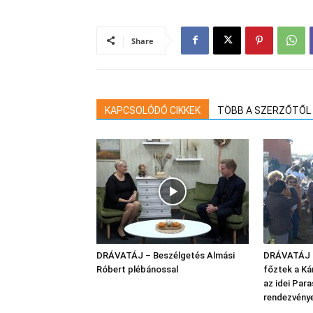
Share
KAPCSOLÓDÓ CIKKEK
TÖBB A SZERZŐTŐL
DRÁVATÁJ – Beszélgetés Almási
DRÁVATÁJ –
Róbert plébánossal
főztek a K
az idei Par
rendezvény