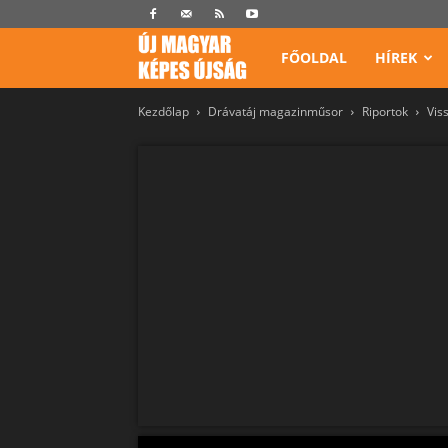
Képes
FŐOLDAL
HÍREK
Kezdőlap
Drávatáj magazinműsor
Riportok
Vis
Újság