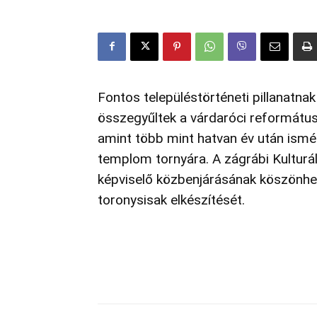
Fontos településtörténeti pillanatna
összegyűltek a várdaróci református 
amint több mint hatvan év után ismé
templom tornyára. A zágrábi Kulturá
képviselő közbenjárásának köszönhe
toronysisak elkészítését.