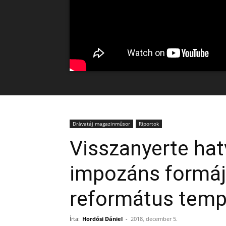
Drávatáj magazinműsor
Riportok
Visszanyerte hat
impozáns formájá
református tem
Írta:
Hordósi Dániel
-
2018, december 5.