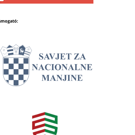
ámogató: