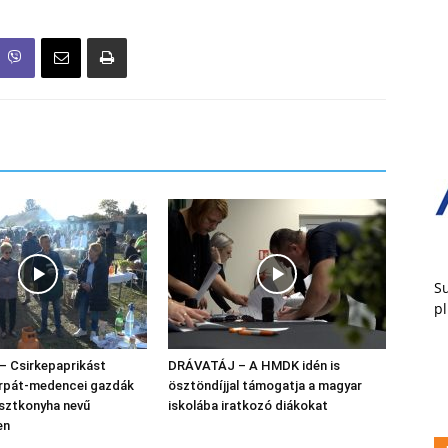
Su
pl
 Csirkepaprikást
DRÁVATÁJ – A HMDK idén is
árpát-medencei gazdák
ösztöndíjjal támogatja a magyar
asztkonyha nevű
iskolába iratkozó diákokat
en