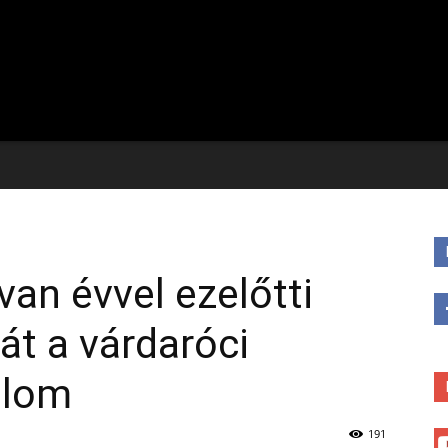
van évvel ezelőtti
t a várdaróci
plom
191