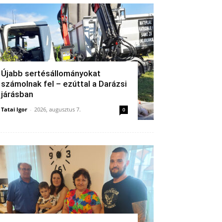
Újabb sertésállományokat
számolnak fel – ezúttal a Darázsi
járásban
Tatai Igor
-
2026, augusztus 7.
0