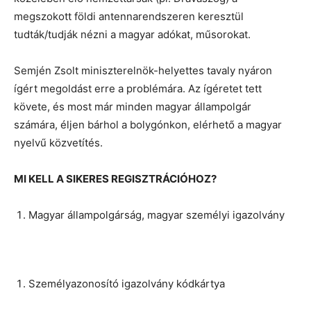
megszokott földi antennarendszeren keresztül
tudták/tudják nézni a magyar adókat, műsorokat.
Semjén Zsolt miniszterelnök-helyettes tavaly nyáron
ígért megoldást erre a problémára. Az ígéretet tett
követe, és most már minden magyar állampolgár
számára, éljen bárhol a bolygónkon, elérhető a magyar
nyelvű közvetítés.
MI KELL A SIKERES REGISZTRÁCIÓHOZ?
Magyar állampolgárság, magyar személyi igazolvány
Személyazonosító igazolvány kódkártya