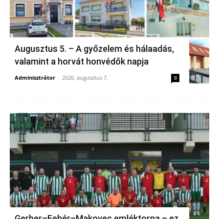
Augusztus 5. – A győzelem és hálaadás,
valamint a horvát honvédők napja
Adminisztrátor
-
2026, augusztus 7.
0
Gerber–Fehér–Makovec emléktorna – ez