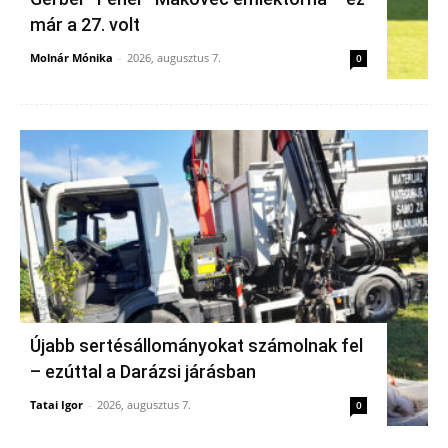
már a 27. volt
Molnár Mónika
-
2026, augusztus 7.
0
Újabb sertésállományokat számolnak fel
– ezúttal a Darázsi járásban
Tatai Igor
-
2026, augusztus 7.
0