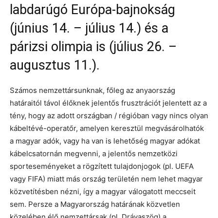
labdarúgó Európa-bajnokság
(június 14. – július 14.) és a
párizsi olimpia is (július 26. –
augusztus 11.).
Számos nemzettársunknak, főleg az anyaország
határaitól távol élőknek jelentős frusztrációt jelentett az a
tény, hogy az adott országban / régióban vagy nincs olyan
kábeltévé-operatőr, amelyen keresztül megvásárolhatók
a magyar adók, vagy ha van is lehetőség magyar adókat
kábelcsatornán megvenni, a jelentős nemzetközi
sporteseményeket a rögzített tulajdonjogok (pl. UEFA
vagy FIFA) miatt más ország területén nem lehet magyar
közvetítésben nézni, így a magyar válogatott meccseit
sem. Persze a Magyarország határának közvetlen
közelében élő nemzettársak (pl. Drávaszög) a