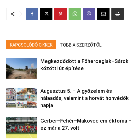
KAPCSOLÓDÓ CIKKEK
TÖBB A SZERZŐTŐL
Megkezdődött a Főherceglak–Sárok
közötti út építése
Augusztus 5. – A győzelem és
hálaadás, valamint a horvát honvédők
napja
Gerber–Fehér–Makovec emléktorna –
ez már a 27. volt