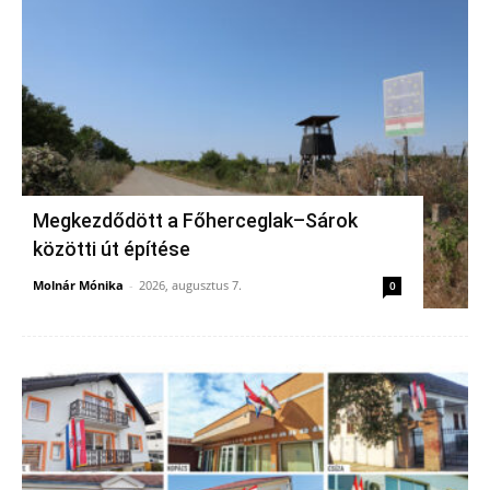
Megkezdődött a Főherceglak–Sárok
közötti út építése
Molnár Mónika
-
2026, augusztus 7.
0