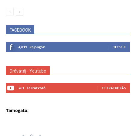
FACEBOOK
4,039
Rajongók
TETSZIK
Drávatáj - Youtube
763
Feliratkozó
FELIRATKOZÁS
Támogató: