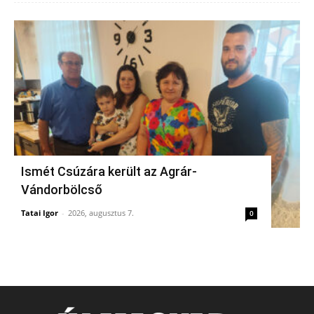
Ismét Csúzára került az Agrár-
Vándorbölcső
Tatai Igor
-
2026, augusztus 7.
0