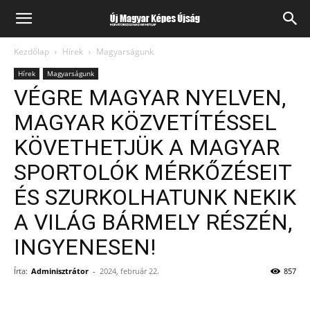
Kezdőlap
Hírek
Magyarságunk
Hírek
Magyarságunk
VÉGRE MAGYAR NYELVEN,
MAGYAR KÖZVETÍTÉSSEL
KÖVETHETJÜK A MAGYAR
SPORTOLÓK MÉRKŐZÉSEIT
ÉS SZURKOLHATUNK NEKIK
A VILÁG BÁRMELY RÉSZÉN,
INGYENESEN!
Írta:
Adminisztrátor
-
2024, február 22.
857