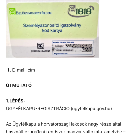
E-mail-cím
ÚTMUTATÓ
1. LÉPÉS:
ÜGYFÉLKAPU-REGISZTRÁCIÓ (ugyfelkapu.gov.hu)
Az Ügyfélkapu a horvátországi lakosok nagy része által
használt e-građani rendszer magyar változata, amelybe –