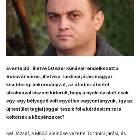
Évente 30, illetve 50 ezer kúnával rendelkezett a
Vukovár városi, illetve a Tordinci járási magyar
kisebbségi önkormányzat, az átadás-átvétel
alkalmával viszont kiderült, hogy a nyolc év alatt csak
egy-egy bélyegző volt egyetlen vagyontárgyuk, így az
új testület tagjai joggal teszik föl a kérdést: mire is
költötték a közpénzeket?
Kel József, a MESZ alelnöke vezette Tordnici járási, és