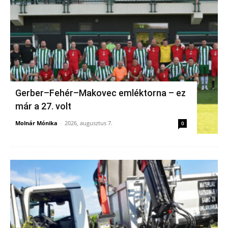
Gerber–Fehér–Makovec emléktorna – ez
már a 27. volt
Molnár Mónika
-
2026, augusztus 7.
0