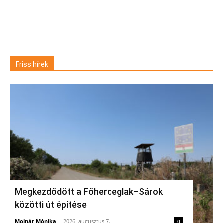
Friss hírek
Megkezdődött a Főherceglak–Sárok
közötti út építése
Molnár Mónika
-
2026, augusztus 7.
0