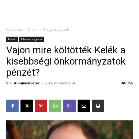
Kezdőlap
Hírek
Magyarságunk
Hírek
Magyarságunk
Vajon mire költötték Kelék a
kisebbségi önkormányzatok
pénzét?
Írta:
Adminisztrátor
-
2011, november 24.
156