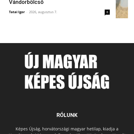
Vándorbölcső
Tatai Igor
-
2026, augusztus 7.
0
RÓLUNK
Képes Újság, horvátországi magyar hetilap, kiadja a