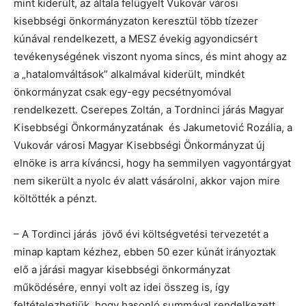
mint kiderült, az általa felügyelt Vukovár városi
kisebbségi önkormányzaton keresztül több tízezer
kúnával rendelkezett, a MESZ évekig agyondicsért
tevékenységének viszont nyoma sincs, és mint ahogy az
a „hatalomváltások” alkalmával kiderült, mindkét
önkormányzat csak egy-egy pecsétnyomóval
rendelkezett. Cserepes Zoltán, a Tordninci járás Magyar
Kisebbségi Önkormányzatának és Jakumetović Rozália, a
Vukovár városi Magyar Kisebbségi Önkormányzat új
elnöke is arra kíváncsi, hogy ha semmilyen vagyontárgyat
nem sikerült a nyolc év alatt vásárolni, akkor vajon mire
költötték a pénzt.
– A Tordinci járás jövő évi költségvetési tervezetét a
minap kaptam kézhez, ebben 50 ezer kúnát irányoztak
elő a járási magyar kisebbségi önkormányzat
működésére, ennyi volt az idei összeg is, így
feltételezhetjük, hogy hasonló summával rendelkezett