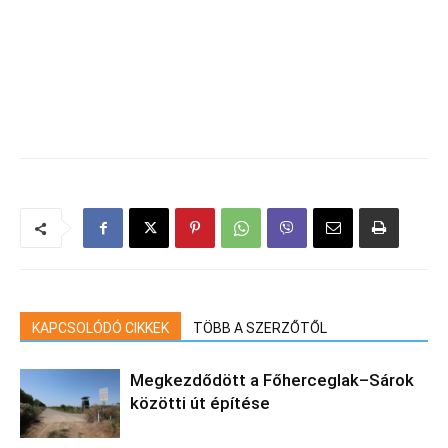
KAPCSOLÓDÓ CIKKEK
TÖBB A SZERZŐTŐL
Megkezdődött a Főherceglak–Sárok
közötti út építése