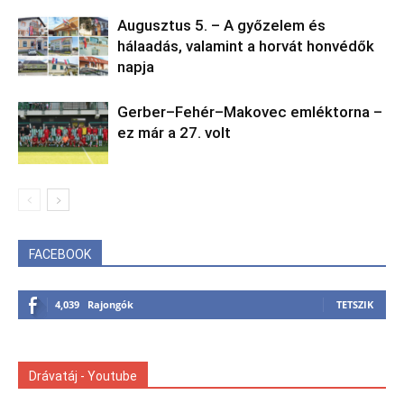
Augusztus 5. – A győzelem és
hálaadás, valamint a horvát honvédők
napja
Gerber–Fehér–Makovec emléktorna –
ez már a 27. volt
FACEBOOK
4,039
Rajongók
TETSZIK
Drávatáj - Youtube