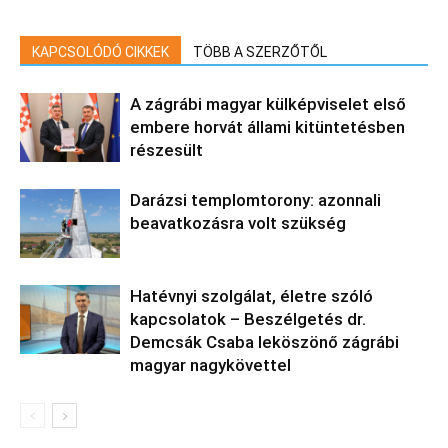
KAPCSOLÓDÓ CIKKEK
TÖBB A SZERZŐTŐL
A zágrábi magyar külképviselet első
embere horvát állami kitüntetésben
részesült
Darázsi templomtorony: azonnali
beavatkozásra volt szükség
Hatévnyi szolgálat, életre szóló
kapcsolatok – Beszélgetés dr.
Demcsák Csaba leköszönő zágrábi
magyar nagykövettel