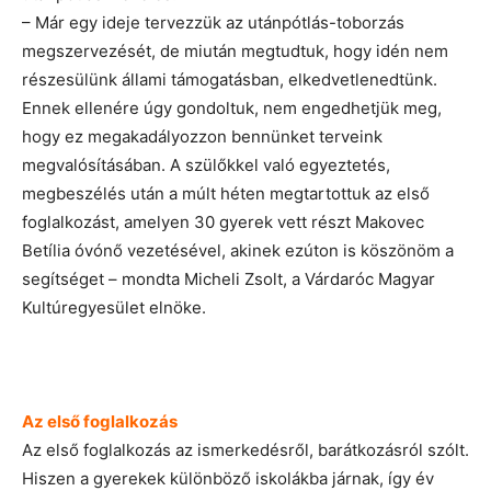
– Már egy ideje tervezzük az utánpótlás-toborzás
megszervezését, de miután megtudtuk, hogy idén nem
részesülünk állami támogatásban, elkedvetlenedtünk.
Ennek ellenére úgy gondoltuk, nem engedhetjük meg,
hogy ez megakadályozzon bennünket terveink
megvalósításában. A szülőkkel való egyeztetés,
megbeszélés után a múlt héten megtartottuk az első
foglalkozást, amelyen 30 gyerek vett részt Makovec
Betília óvónő vezetésével, akinek ezúton is köszönöm a
segítséget – mondta Micheli Zsolt, a Várdaróc Magyar
Kultúregyesület elnöke.
Az első foglalkozás
Az első foglalkozás az ismerkedésről, barátkozásról szólt.
Hiszen a gyerekek különböző iskolákba járnak, így év