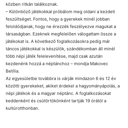
közben ritkán találkoznak.
– Különböző játékokkal próbálom meg oldani a kezdeti
feszültséget. Fontos, hogy a gyerekek minél jobban
feloldódjanak, hogy ne érezzék feszélyezve magukat a
társaságban. Ezeknek megfelelően válogattam össze a
játékokat is. A következő foglalkozásokra pedig már
táncos játékokkal is készülök, szándékomban áll minél
több népi játék felelevenítése, majd csak azután
kezdenénk hozzá a néptánchoz – mondja Makovec
Betília.
Az egyesületbe továbbra is várják mindazon 6 és 12 év
közötti gyerekeket, akiket érdekel a hagyományápolás, a
népi játékok és a magyar néptánc. A foglalkozásokat
keddenként és csütörtökönként tartják 19 órától a
kultúrotthonban.