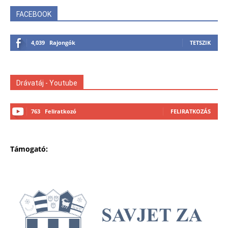
FACEBOOK
4,039
Rajongók
TETSZIK
Drávatáj - Youtube
763
Feliratkozó
FELIRATKOZÁS
Támogató: