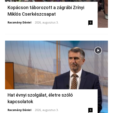
Kopácson táborozott a zágrábi Zrínyi
Miklós Cserkészcsapat
Racsmány Dániel
-
2026, augusztus 3.
0
Hat évnyi szolgálat, életre szóló
kapcsolatok
Racsmány Dániel
-
2026, augusztus 3.
0