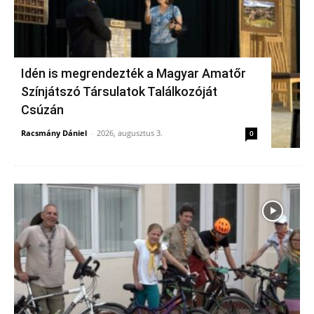
Idén is megrendezték a Magyar Amatőr
Színjátszó Társulatok Találkozóját
Csúzán
Racsmány Dániel
-
2026, augusztus 3.
0