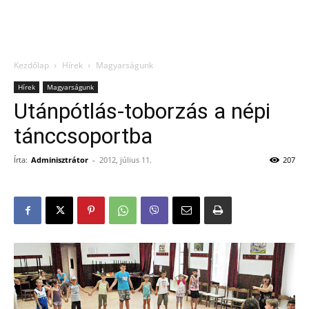
Kezdőlap
Hírek
Magyarságunk
Hírek
Magyarságunk
Utánpótlás-toborzás a népi
tánccsoportba
Írta:
Adminisztrátor
-
2012, július 11.
207