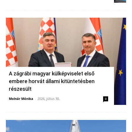
A zágrábi magyar külképviselet első
embere horvát állami kitüntetésben
részesült
Molnár Mónika
-
2026, július 30.
0