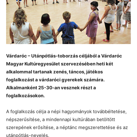
Várdaróc – Utánpótlás-toborzás céljából a Várdaróc
Magyar Kultúregyesület szervezésében heti két
alkalommal tartanak zenés, táncos, játékos
foglalkozást a várdaróci gyerekek számára.
Alkalmanként 25-30-an vesznek részt a
foglalkozásokon.
A foglalkozás célja a népi hagyományok továbbéltetése,
népszerűsítése, a mindennapi kultúrában betöltött
szerepének erősítése, a néptánc megszerettetése és az
utánpótlás-nevelés.