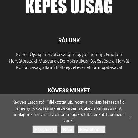
RÓLUNK
Képes Újság, horvátországi magyar hetilap, kiadja a
Horvátországi Magyarok Demokratikus Közössége a Horvát
Köztársaság állami költségvetésének támogatásával
KÖVESS MINKET
Kedves Látogató! Tájékoztatjuk, hogy a honlap felhasználói
élmény fokozásának érdekében sütiket alkalmazunk. A
honlapunk használatával ön a tájékoztatásunkat tudomásul
veszi.
Elfogadom
Nem
Bővebben...
© Copyright - 2022 Minden jog fenntartva.