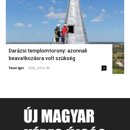
Darázsi templomtorony: azonnali
beavatkozásra volt szükség
Tatai Igor
-
2026, július 30.
0