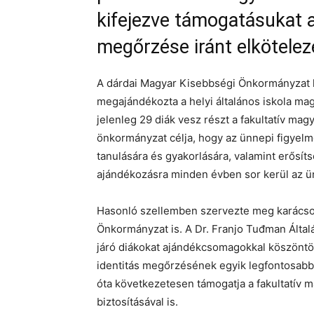
kifejezve támogatásukat a
megőrzése iránt elköteleze
A dárdai Magyar Kisebbségi Önkormányzat 
megajándékozta a helyi általános iskola mag
jelenleg 29 diák vesz részt a fakultatív magy
önkormányzat célja, hogy az ünnepi figyelm
tanulására és gyakorlására, valamint erősí
ajándékozásra minden évben sor kerül az ü
Hasonló szellemben szervezte meg karácso
Önkormányzat is. A Dr. Franjo Tuđman Által
járó diákokat ajándékcsomagokkal köszöntö
identitás megőrzésének egyik legfontosabb
óta következetesen támogatja a fakultatív 
biztosításával is.