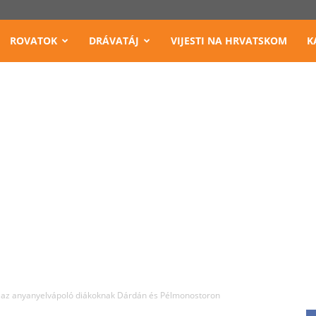
ROVATOK
DRÁVATÁJ
VIJESTI NA HRVATSKOM
K
 az anyanyelvápoló diákoknak Dárdán és Pélmonostoron