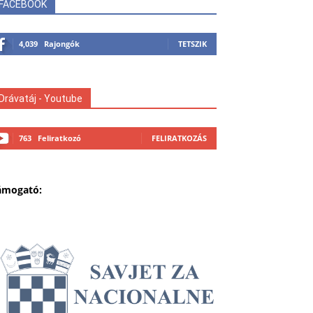
FACEBOOK
4,039
Rajongók
TETSZIK
Drávatáj - Youtube
763
Feliratkozó
FELIRATKOZÁS
ámogató: