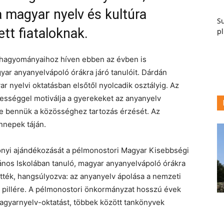
 magyar nyelv és kultúra
Su
tt fiataloknak.
pl
hagyományaihoz híven ebben az évben is
yar anyanyelvápoló órákra járó tanulóit. Dárdán
ar nyelvi oktatásban elsőtől nyolcadik osztályig. Az
ességgel motiválja a gyerekeket az anyanyelv
tse bennük a közösséghez tartozás érzését. Az
nnepek táján.
nyi ajándékozását a pélmonostori Magyar Kisebbségi
ános Iskolában tanuló, magyar anyanyelvápoló órákra
tték, hangsúlyozva: az anyanyelv ápolása a nemzeti
 pillére. A pélmonostori önkormányzat hosszú évek
magyarnyelv-oktatást, többek között tankönyvek