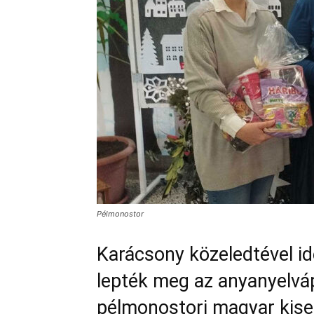
Pélmonostor
Karácsony közeledtével i
lepték meg az anyanyelváp
pélmonostori magyar kise