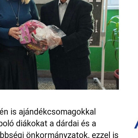
dén is ajándékcsomagokkal
oló diákokat a dárdai és a
bbségi önkormányzatok, ezzel is