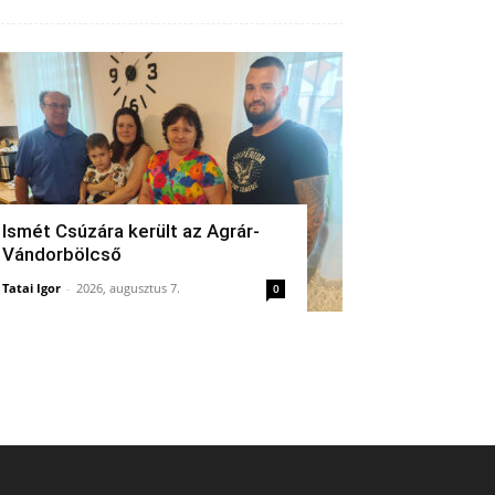
Ismét Csúzára került az Agrár-
Vándorbölcső
Tatai Igor
-
2026, augusztus 7.
0