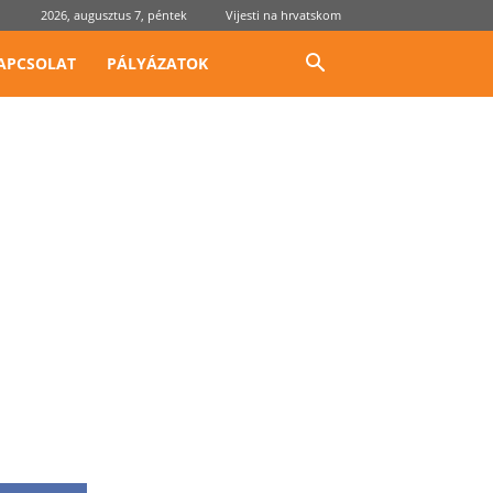
2026, augusztus 7, péntek
Vijesti na hrvatskom
APCSOLAT
PÁLYÁZATOK