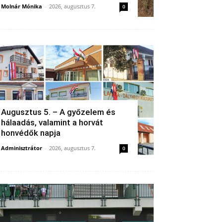
Molnár Mónika
-
2026, augusztus 7.
0
Augusztus 5. – A győzelem és
hálaadás, valamint a horvát
honvédők napja
Adminisztrátor
-
2026, augusztus 7.
0