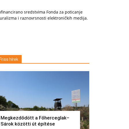
financirano sredstvima Fonda za poticanje
uralizma i raznovrsnosti elektroničkih medija.
Friss hírek
Megkezdődött a Főherceglak–
Sárok közötti út építése