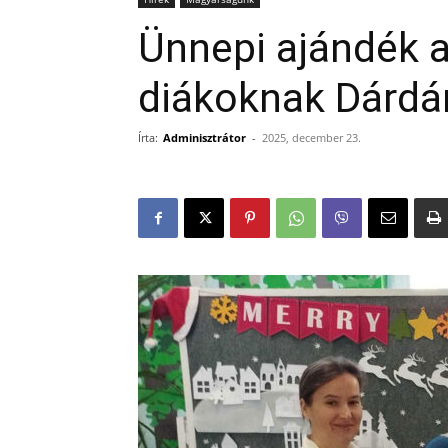
Ünnepi ajándék 
diákoknak Dárdá
Írta:
Adminisztrátor
-
2025, december 23.