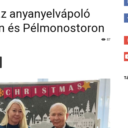
az anyanyelvápoló
n és Pélmonostoron
87
T