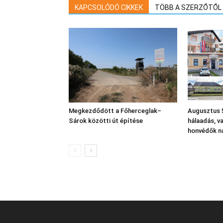
KAPCSOLÓDÓ CIKKEK
TÖBB A SZERZŐTŐL
Megkezdődött a Főherceglak–
Augusztus 5
Sárok közötti út építése
hálaadás, v
honvédők n