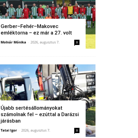
Gerber–Fehér–Makovec
emléktorna – ez már a 27. volt
Molnár Mónika
-
2026, augusztus 7.
0
Újabb sertésállományokat
számolnak fel – ezúttal a Darázsi
járásban
Tatai Igor
-
2026, augusztus 7.
0