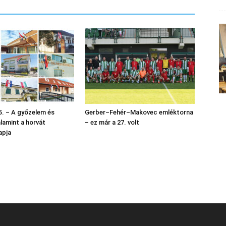
. – A győzelem és
Gerber–Fehér–Makovec emléktorna
alamint a horvát
– ez már a 27. volt
apja