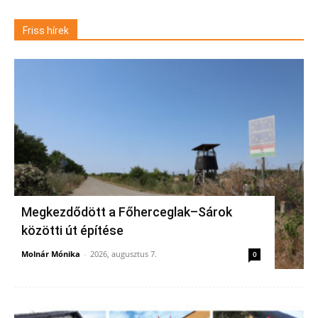
Friss hírek
Megkezdődött a Főherceglak–Sárok
közötti út építése
Molnár Mónika
-
2026, augusztus 7.
0