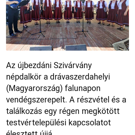
Az újbezdáni Szivárvány
népdalkör a drávaszerdahelyi
(Magyarország) falunapon
vendégszerepelt. A részvétel és a
találkozás egy régen megkötött
testvértelepülési kapcsolatot
élesztett újjá.