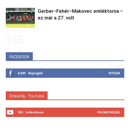
Gerber–Fehér–Makovec emléktorna –
ez már a 27. volt
FACEBOOK
4,039
Rajongók
TETSZIK
Drávatáj - Youtube
763
Feliratkozó
FELIRATKOZÁS