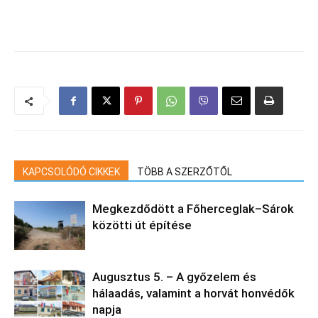
KAPCSOLÓDÓ CIKKEK
TÖBB A SZERZŐTŐL
Megkezdődött a Főherceglak–Sárok
közötti út építése
Augusztus 5. – A győzelem és
hálaadás, valamint a horvát honvédők
napja