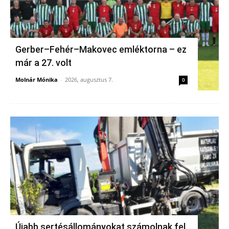
Gerber–Fehér–Makovec emléktorna – ez
már a 27. volt
Molnár Mónika
-
2026, augusztus 7.
0
Újabb sertésállományokat számolnak fel