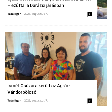
– ezúttal a Darázsi járásban
Tatai Igor
-
2026, augusztus 7.
0
Ismét Csúzára került az Agrár-
Vándorbölcső
Tatai Igor
-
2026, augusztus 7.
0