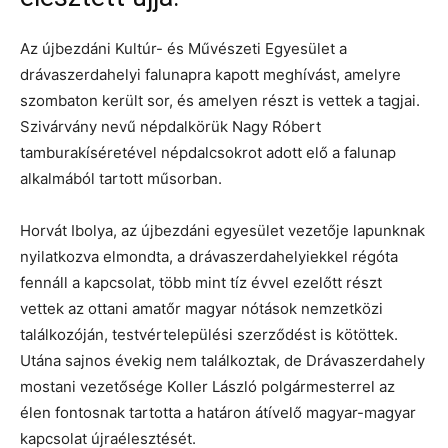
Az újbezdáni Kultúr- és Művészeti Egyesület a
drávaszerdahelyi falunapra kapott meghívást, amelyre
szombaton került sor, és amelyen részt is vettek a tagjai.
Szivárvány nevű népdalkörük Nagy Róbert
tamburakíséretével népdalcsokrot adott elő a falunap
alkalmából tartott műsorban.
Horvát Ibolya, az újbezdáni egyesület vezetője lapunknak
nyilatkozva elmondta, a drávaszerdahelyiekkel régóta
fennáll a kapcsolat, több mint tíz évvel ezelőtt részt
vettek az ottani amatőr magyar nótások nemzetközi
találkozóján, testvértelepülési szerződést is kötöttek.
Utána sajnos évekig nem találkoztak, de Drávaszerdahely
mostani vezetősége Koller László polgármesterrel az
élen fontosnak tartotta a határon átívelő magyar-magyar
kapcsolat újraélesztését.