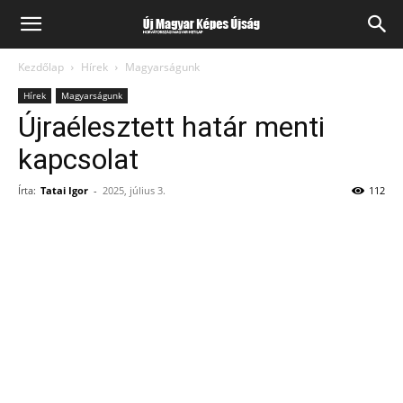
Kezdőlap
Hírek
Magyarságunk
Hírek
Magyarságunk
Újraélesztett határ menti
kapcsolat
Írta:
Tatai Igor
-
2025, július 3.
112