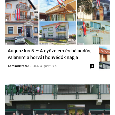
Augusztus 5. – A győzelem és hálaadás,
valamint a horvát honvédők napja
Adminisztrátor
-
2026, augusztus 7.
0