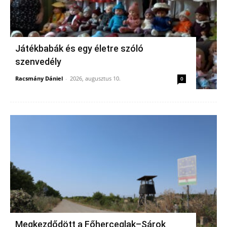
Játékbabák és egy életre szóló
szenvedély
Racsmány Dániel
-
2026, augusztus 10.
0
Megkezdődött a Főherceglak–Sárok