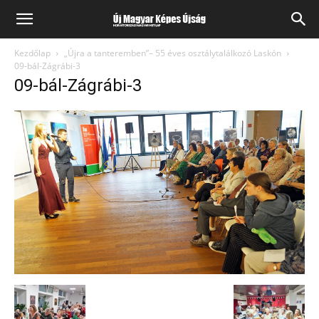
Kezdőlap
„Újra a tanteremben”– 55 éves osztálytalálkozó Laskón
09-bál-Zágrábi-3
09-bál-Zágrábi-3