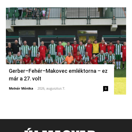
Gerber–Fehér–Makovec emléktorna – ez
már a 27. volt
Molnár Mónika
-
2026, augusztus 7.
0