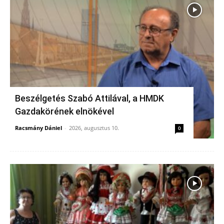
Beszélgetés Szabó Attilával, a HMDK
Gazdakörének elnökével
Racsmány Dániel
-
2026, augusztus 10.
0