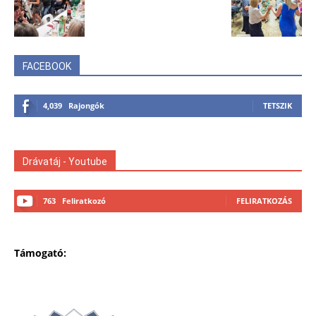
FACEBOOK
4,039
Rajongók
TETSZIK
Drávatáj - Youtube
763
Feliratkozó
FELIRATKOZÁS
Támogató: