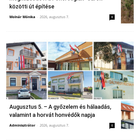
közötti út építése
Molnár Mónika
-
2026, augusztus 7.
0
Augusztus 5. – A győzelem és hálaadás,
valamint a horvát honvédők napja
Adminisztrátor
-
2026, augusztus 7.
0