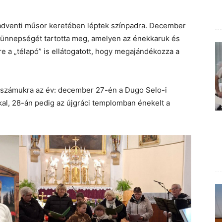
 adventi műsor keretében léptek színpadra. December
óünnepségét tartotta meg, amelyen az énekkaruk és
e a „télapó” is ellátogatott, hogy megajándékozza a
számukra az év: december 27-én a Dugo Selo-i
al, 28-án pedig az újgráci templomban énekelt a