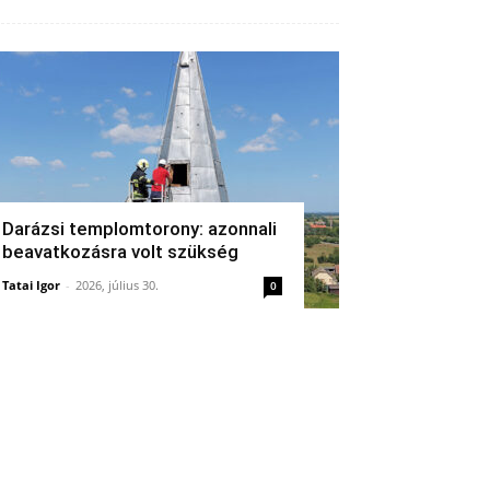
Darázsi templomtorony: azonnali
beavatkozásra volt szükség
Tatai Igor
-
2026, július 30.
0