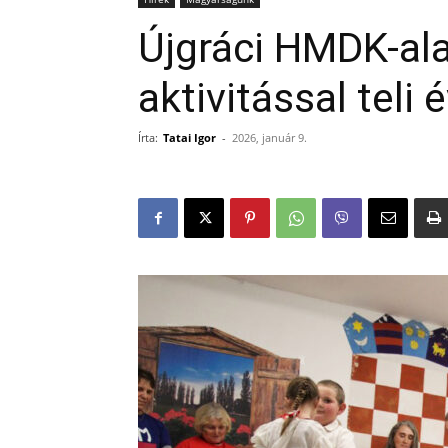
Újgráci HMDK-al
aktivitással teli
Írta:
Tatai Igor
-
2026, január 9.