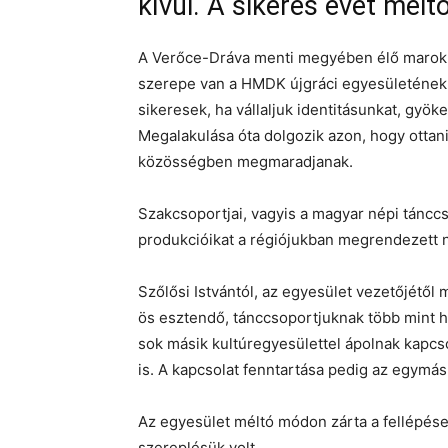
kívül. A sikeres évet mél
A Verőce-Dráva menti megyében élő marok
szerepe van a HMDK újgráci egyesületének,
sikeresek, ha vállaljuk identitásunkat, gyö
Megalakulása óta dolgozik azon, hogy ottan
közösségben megmaradjanak.
Szakcsoportjai, vagyis a magyar népi táncc
produkcióikat a régiójukban megrendezett 
Szőlősi Istvántól, az egyesület vezetőjétő
ös esztendő, tánccsoportjuknak több mint hú
sok másik kultúregyesülettel ápolnak kapcs
is. A kapcsolat fenntartása pedig az egymá
Az egyesület méltó módon zárta a fellépés
szereplésük volt.