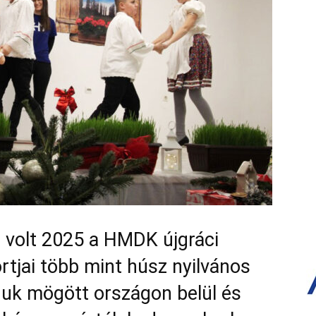
 volt 2025 a HMDK újgráci
tjai több mint húsz nyilvános
uk mögött országon belül és