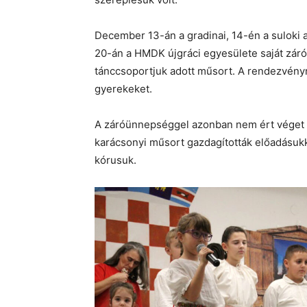
December 13-án a gradinai, 14-én a suloki
20-án a HMDK újgráci egyesülete saját zár
tánccsoportjuk adott műsort. A rendezvényr
gyerekeket.
A záróünnepséggel azonban nem ért véget 
karácsonyi műsort gazdagították előadásukk
kórusuk.