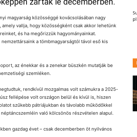
tóképpen zárták le decemberben.
Su
nyi magyarság közösséggé kovácsolásában nagy
pl
 amely vallja, hogy közösségként csak akkor lehetünk
kereinket, és ha megőrizzük hagyományainkat.
i nemzettársaink a tömbmagyarságtól távol eső kis
soport, az énekkar és a zenekar büszkén mutatják be
nemzetiségi szemléken.
l megtudtuk, rendkívül mozgalmas volt számukra a 2025-
sz fellépése volt országon belül és kívül is, hiszen
olatot szűkebb pátriájukban és távolabb működőkkel
s néptáncszemléin való kölcsönös részvételen alapul.
ekben gazdag évet – csak decemberben öt nyilvános