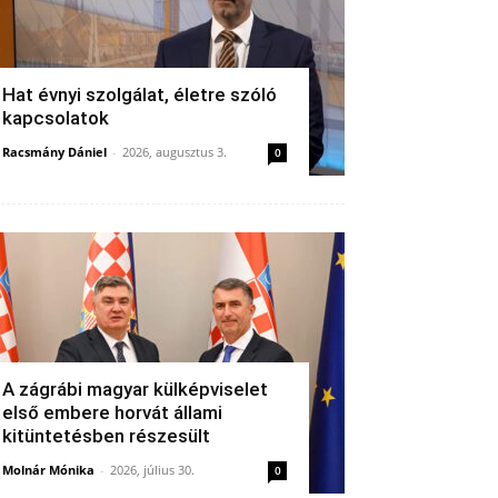
Hat évnyi szolgálat, életre szóló
kapcsolatok
Racsmány Dániel
-
2026, augusztus 3.
0
A zágrábi magyar külképviselet
első embere horvát állami
kitüntetésben részesült
Molnár Mónika
-
2026, július 30.
0