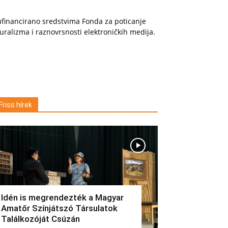
financirano sredstvima Fonda za poticanje
uralizma i raznovrsnosti elektroničkih medija.
Friss hírek
Idén is megrendezték a Magyar
Amatőr Színjátszó Társulatok
Találkozóját Csúzán