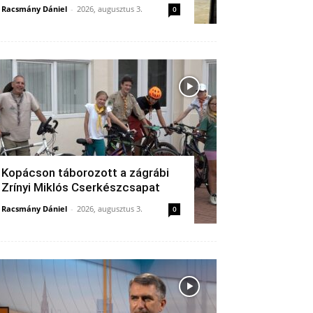
Racsmány Dániel
-
2026, augusztus 3.
0
Kopácson táborozott a zágrábi
Zrínyi Miklós Cserkészcsapat
Racsmány Dániel
-
2026, augusztus 3.
0