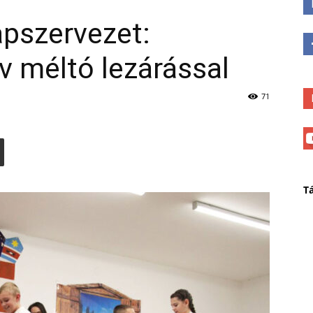
apszervezet:
 év méltó lezárással
71
T