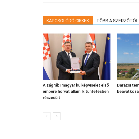
KAPCSOLÓDÓ CIKKEK
TÖBB A SZERZŐTŐL
A zágrábi magyar külképviselet első
Darázsi tem
embere horvát állami kitüntetésben
beavatkozá
részesült