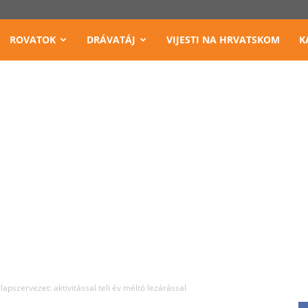
ROVATOK
DRÁVATÁJ
VIJESTI NA HRVATSKOM
K
pszervezet: aktivitással teli év méltó lezárással