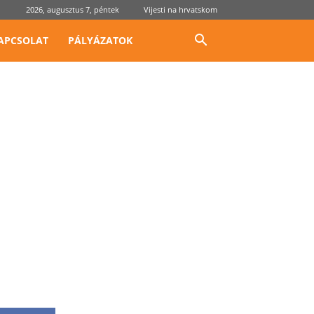
2026, augusztus 7, péntek
Vijesti na hrvatskom
APCSOLAT
PÁLYÁZATOK