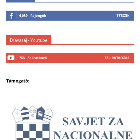
4,039
Rajongók
TETSZIK
Drávatáj - Youtube
763
Feliratkozó
FELIRATKOZÁS
Támogató: