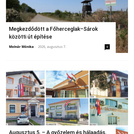
Megkezdődött a Főherceglak–Sárok
közötti út építése
Molnár Mónika
-
2026, augusztus 7.
0
Augusztus 5. – A győzelem és hálaadás,