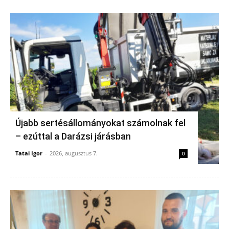
Újabb sertésállományokat számolnak fel
– ezúttal a Darázsi járásban
Tatai Igor
-
2026, augusztus 7.
0