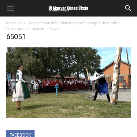
Kezdőlap
Újbezdánban idén is látványos népünnepély keretében
táncolták ki a májusfát
65051
65051
FACEBOOK