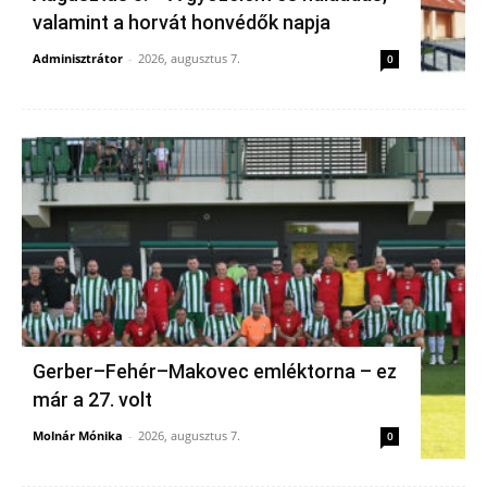
valamint a horvát honvédők napja
Adminisztrátor
-
2026, augusztus 7.
0
Gerber–Fehér–Makovec emléktorna – ez
már a 27. volt
Molnár Mónika
-
2026, augusztus 7.
0