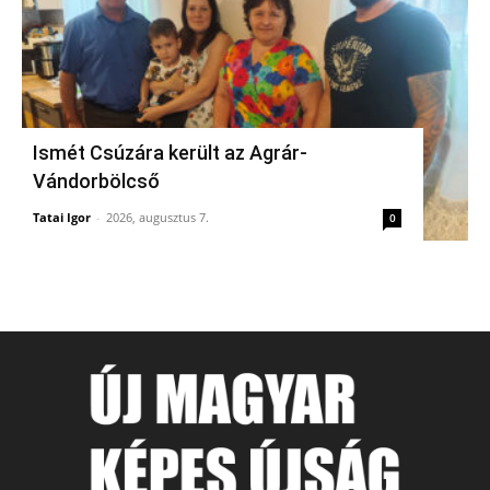
Ismét Csúzára került az Agrár-
Vándorbölcső
Tatai Igor
-
2026, augusztus 7.
0