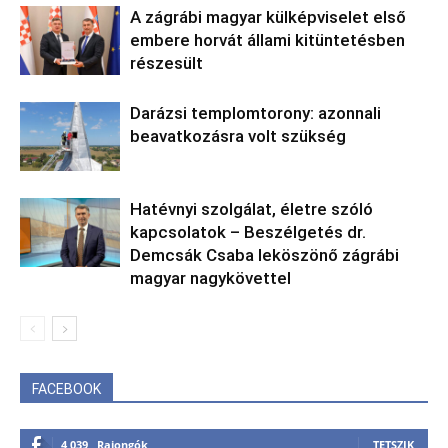
A zágrábi magyar külképviselet első
embere horvát állami kitüntetésben
részesült
Darázsi templomtorony: azonnali
beavatkozásra volt szükség
Hatévnyi szolgálat, életre szóló
kapcsolatok – Beszélgetés dr.
Demcsák Csaba leköszönő zágrábi
magyar nagykövettel
FACEBOOK
4,039
Rajongók
TETSZIK