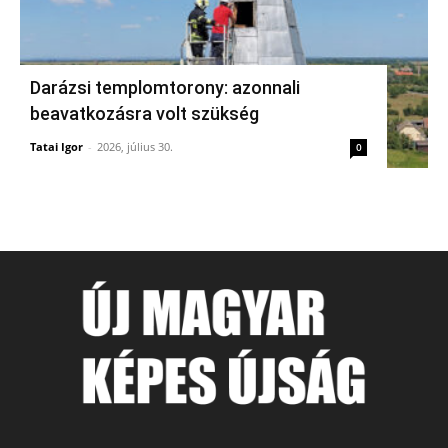
Darázsi templomtorony: azonnali
beavatkozásra volt szükség
Tatai Igor
-
2026, július 30.
0