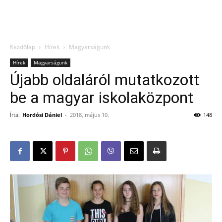
Kezdőlap
Hírek
Magyarságunk
Hírek
Magyarságunk
Újabb oldaláról mutatkozott
be a magyar iskolaközpont
Írta:
Hordósi Dániel
-
2018, május 10.
148