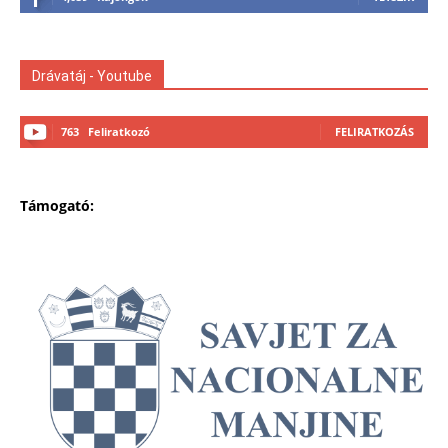
Drávatáj - Youtube
763
Feliratkozó
FELIRATKOZÁS
Támogató: