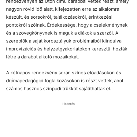
rendezvényen az Úton című darabbal vettek részt, amely
nagyon rövid idő alatt, kifejezetten erre az alkalomra
készült, és sorsokról, találkozásokról, érintkezési
pontokról szólnak. Érdekessége, hogy a cselekménynek
és a szövegkönyvnek is maguk a diákok a szerzői. A
szereplők a saját korosztályuk problémáiból kiindulva,
improvizációs és helyzetgyakorlatokon keresztül hozták
létre a darabot alkotó mozaikokat.
A kétnapos rendezvény során színes előadásokon és
drámapedagógiai foglalkozásokon is részt vettek, ahol
számos hasznos színpadi trükköt sajátíthattak el.
Hirdetés