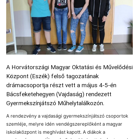
A Horvátországi Magyar Oktatási és Művelődési
Központ (Eszék) felső tagozatának
drámacsoportja részt vett a május 4-5-én
Bácsfeketehegyen (Vajdaság) rendezett
Gyermekszínjátszó Műhelytalálkozón.
A rendezvény a vajdasági gyermekszínjátszó csoportok
szemléje, melyre idén vendégszereplőként a magyar
iskolaközpont is meghívást kapott. A diákok a