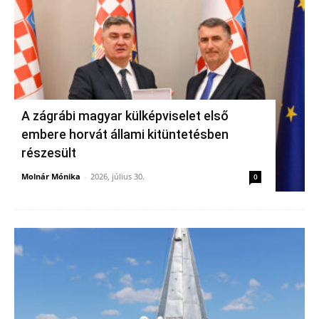
A zágrábi magyar külképviselet első
embere horvát állami kitüntetésben
részesült
Molnár Mónika
-
2026, július 30.
0