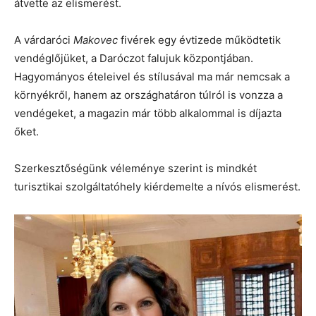
átvette az elismerést.
A várdaróci
Makovec
fivérek egy évtizede működtetik
vendéglőjüket, a Daróczot falujuk központjában.
Hagyományos ételeivel és stílusával ma már nemcsak a
környékről, hanem az országhatáron túlról is vonzza a
vendégeket, a magazin már több alkalommal is díjazta
őket.
Szerkesztőségünk véleménye szerint is mindkét
turisztikai szolgáltatóhely kiérdemelte a nívós elismerést.