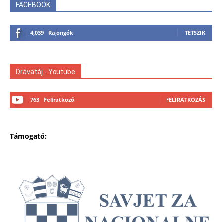
FACEBOOK
4,039
Rajongók
TETSZIK
Drávatáj - Youtube
763
Feliratkozó
FELIRATKOZÁS
Támogató: