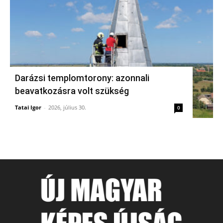
Darázsi templomtorony: azonnali
beavatkozásra volt szükség
Tatai Igor
-
2026, július 30.
0