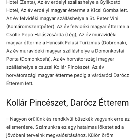
Hotel (Zenta), Az év erdélyi szálláshelye a Gyilkostó
Hotel, Az év erdélyi magyar étterme a Kicsi Gomba lett.
Az év felvidéki magyar szálláshelye a St. Peter Vini
(Komáromszentpéter), Az év felvidéki magyar étterme a
Csölle Pepo Halászcsárda (Lég), Az év muravidéki
magyar étterme a Hancsik Falusi Turizmus (Dobronak),
Az év muravidéki magyar szálláshelye a Domonkosfai
Porta (Domonkosfa), Az év horvátországi magyar
szálláshelye a csúzai Kollár Pincészet, Az év
horvátországi magyar étterme pedig a várdaróci Darócz
Étterem lett.
Kollár Pincészet, Darócz Étterem
– Nagyon örülünk és rendkívül büszkék vagyunk erre az
elismerésre. Számunkra ez egy hatalmas löketet ad a
jövőbeni terveink megvalósításához. Külön öröm