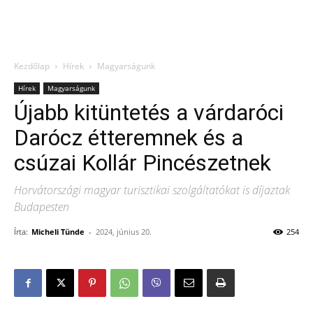
Kezdőlap
Hírek
Magyarságunk
Hírek
Magyarságunk
Újabb kitüntetés a várdaróci
Darócz étteremnek és a
csúzai Kollár Pincészetnek
Horvátországi magyar turisztikai szolgáltatókat is díjaztak
Budapesten
Írta:
Micheli Tünde
-
2024, június 20.
254