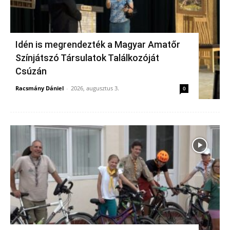
Idén is megrendezték a Magyar Amatőr
Színjátszó Társulatok Találkozóját
Csúzán
Racsmány Dániel
-
2026, augusztus 3.
0