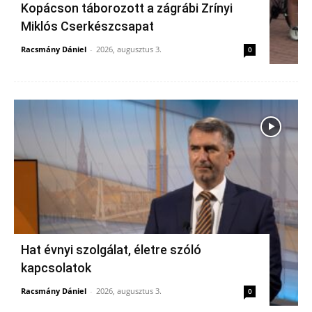
Kopácson táborozott a zágrábi Zrínyi
Miklós Cserkészcsapat
Racsmány Dániel
-
2026, augusztus 3.
0
Hat évnyi szolgálat, életre szóló
kapcsolatok
Racsmány Dániel
-
2026, augusztus 3.
0