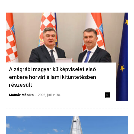
A zágrábi magyar külképviselet első
embere horvát állami kitüntetésben
részesült
Molnár Mónika
-
2026, július 30.
0