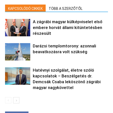
KAPCSOLÓDÓ CIKKEK
TÖBB A SZERZŐTŐL
A zágrábi magyar külképviselet első
embere horvát állami kitüntetésben
részesült
Darázsi templomtorony: azonnali
beavatkozásra volt szükség
Hatévnyi szolgálat, életre szóló
kapcsolatok – Beszélgetés dr.
Demcsák Csaba leköszönő zágrábi
magyar nagykövettel