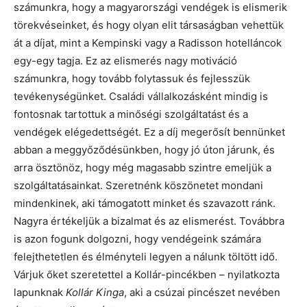
számunkra, hogy a magyarországi vendégek is elismerik
törekvéseinket, és hogy olyan elit társaságban vehettük
át a díjat, mint a Kempinski vagy a Radisson hotelláncok
egy-egy tagja. Ez az elismerés nagy motiváció
számunkra, hogy tovább folytassuk és fejlesszük
tevékenységünket. Családi vállalkozásként mindig is
fontosnak tartottuk a minőségi szolgáltatást és a
vendégek elégedettségét. Ez a díj megerősít bennünket
abban a meggyőződésünkben, hogy jó úton járunk, és
arra ösztönöz, hogy még magasabb szintre emeljük a
szolgáltatásainkat. Szeretnénk köszönetet mondani
mindenkinek, aki támogatott minket és szavazott ránk.
Nagyra értékeljük a bizalmat és az elismerést. Továbbra
is azon fogunk dolgozni, hogy vendégeink számára
felejthetetlen és élményteli legyen a nálunk töltött idő.
Várjuk őket szeretettel a Kollár-pincékben – nyilatkozta
lapunknak
Kollár Kinga
, aki a csúzai pincészet nevében