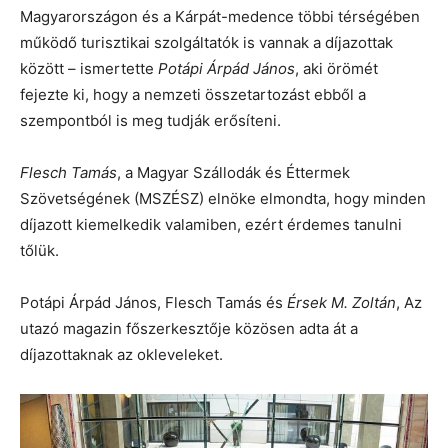
Magyarországon és a Kárpát-medence többi térségében
működő turisztikai szolgáltatók is vannak a díjazottak
között – ismertette
Potápi Árpád János
, aki örömét
fejezte ki, hogy a nemzeti összetartozást ebből a
szempontból is meg tudják erősíteni.
Flesch Tamás
, a Magyar Szállodák és Éttermek
Szövetségének (MSZÉSZ) elnöke elmondta, hogy minden
díjazott kiemelkedik valamiben, ezért érdemes tanulni
tőlük.
Potápi Árpád János, Flesch Tamás és
Érsek M. Zoltán
, Az
utazó magazin főszerkesztője közösen adta át a
díjazottaknak az okleveleket.