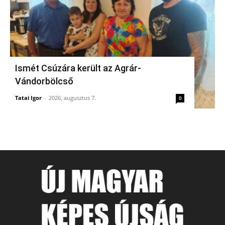
Ismét Csúzára került az Agrár-
Vándorbölcső
Tatai Igor
-
2026, augusztus 7.
0