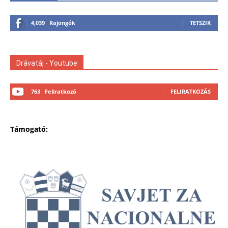
4,039
Rajongók
TETSZIK
Drávatáj - Youtube
763
Feliratkozó
FELIRATKOZÁS
Támogató: