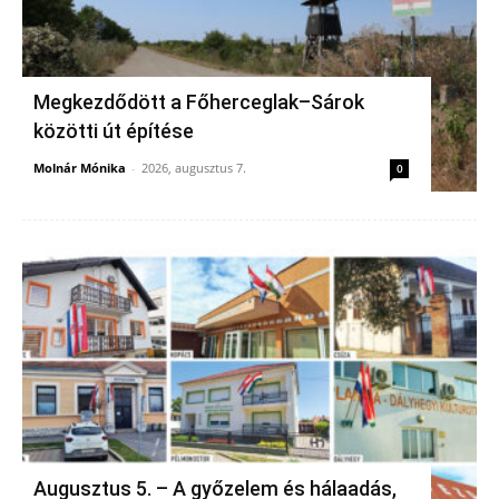
Megkezdődött a Főherceglak–Sárok
közötti út építése
Molnár Mónika
-
2026, augusztus 7.
0
Augusztus 5. – A győzelem és hálaadás,