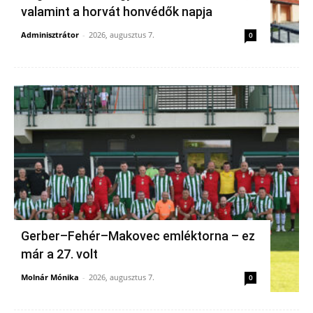
valamint a horvát honvédők napja
Adminisztrátor
-
2026, augusztus 7.
0
Gerber–Fehér–Makovec emléktorna – ez
már a 27. volt
Molnár Mónika
-
2026, augusztus 7.
0