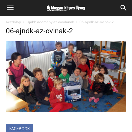
Kezdőlap
Újabb adomány az óvodának
06-ajndk-az-ovinak-2
06-ajndk-az-ovinak-2
FACEBOOK