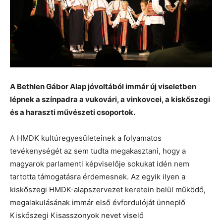
A Bethlen Gábor Alap jóvoltából immár új viseletben
lépnek a színpadra a vukovári, a vinkovcei, a kiskőszegi
és a haraszti művészeti csoportok.
A HMDK kultúregyesületeinek a folyamatos
tevékenységét az sem tudta megakasztani, hogy a
magyarok parlamenti képviselője sokukat idén nem
tartotta támogatásra érdemesnek. Az egyik ilyen a
kiskőszegi HMDK-alapszervezet keretein belül működő,
megalakulásának immár első évfordulóját ünneplő
Kiskőszegi Kisasszonyok nevet viselő