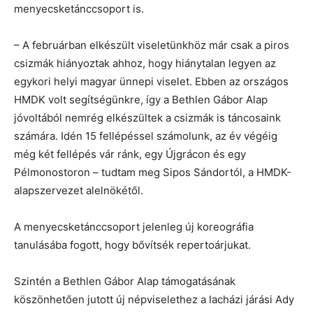
menyecsketánccsoport is.
– A februárban elkészült viseletünkhöz már csak a piros
csizmák hiányoztak ahhoz, hogy hiánytalan legyen az
egykori helyi magyar ünnepi viselet. Ebben az országos
HMDK volt segítségünkre, így a Bethlen Gábor Alap
jóvoltából nemrég elkészültek a csizmák is táncosaink
számára. Idén 15 fellépéssel számolunk, az év végéig
még két fellépés vár ránk, egy Újgrácon és egy
Pélmonostoron – tudtam meg Sipos Sándortól, a HMDK-
alapszervezet alelnökétől.
A menyecsketánccsoport jelenleg új koreográfia
tanulásába fogott, hogy bővítsék repertoárjukat.
Szintén a Bethlen Gábor Alap támogatásának
köszönhetően jutott új népviselethez a lacházi járási Ady