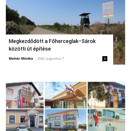
Megkezdődött a Főherceglak–Sárok
közötti út építése
Molnár Mónika
-
2026, augusztus 7.
0