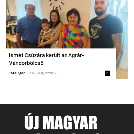
Ismét Csúzára került az Agrár-
Vándorbölcső
Tatai Igor
-
2026, augusztus 7.
0