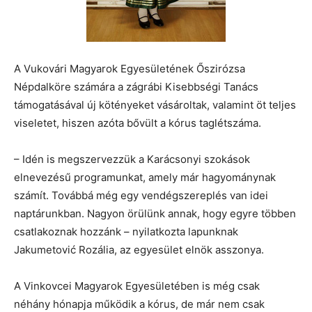
A Vukovári Magyarok Egyesületének Őszirózsa
Népdalköre számára a zágrábi Kisebbségi Tanács
támogatásával új kötényeket vásároltak, valamint öt teljes
viseletet, hiszen azóta bővült a kórus taglétszáma.
– Idén is megszervezzük a Karácsonyi szokások
elnevezésű programunkat, amely már hagyománynak
számít. Továbbá még egy vendégszereplés van idei
naptárunkban. Nagyon örülünk annak, hogy egyre többen
csatlakoznak hozzánk – nyilatkozta lapunknak
Jakumetović Rozália, az egyesület elnök asszonya.
A Vinkovcei Magyarok Egyesületében is még csak
néhány hónapja működik a kórus, de már nem csak