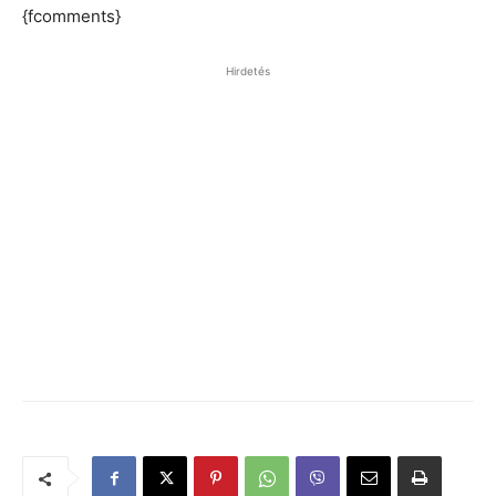
{fcomments}
Hirdetés