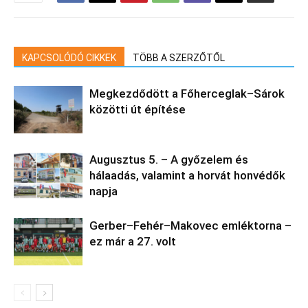
KAPCSOLÓDÓ CIKKEK
TÖBB A SZERZŐTŐL
Megkezdődött a Főherceglak–Sárok
közötti út építése
Augusztus 5. – A győzelem és
hálaadás, valamint a horvát honvédők
napja
Gerber–Fehér–Makovec emléktorna –
ez már a 27. volt