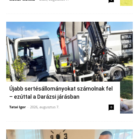
Újabb sertésállományokat számolnak fel
– ezúttal a Darázsi járásban
Tatai Igor
-
2026, augusztus 7.
0