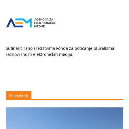
Sufinancirano sredstvima Fonda za poticanje pluralizma i
raznovrsnosti elektroničkih medija.
Friss hírek