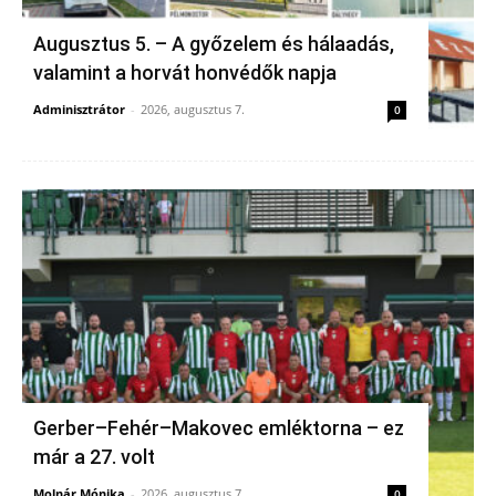
Augusztus 5. – A győzelem és hálaadás,
valamint a horvát honvédők napja
Adminisztrátor
-
2026, augusztus 7.
0
Gerber–Fehér–Makovec emléktorna – ez
már a 27. volt
Molnár Mónika
-
2026, augusztus 7.
0