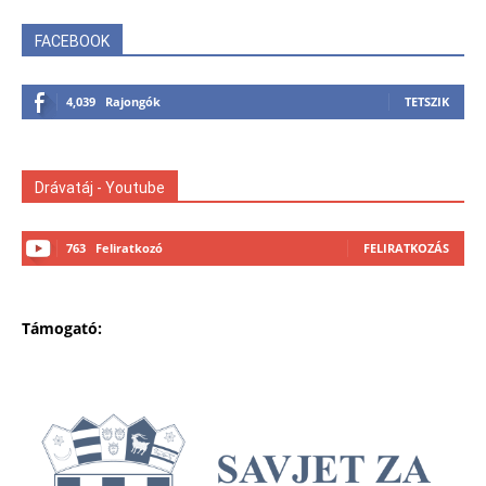
FACEBOOK
4,039
Rajongók
TETSZIK
Drávatáj - Youtube
763
Feliratkozó
FELIRATKOZÁS
Támogató: