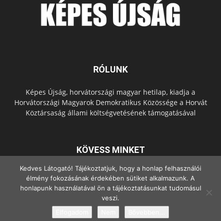
RÓLUNK
Képes Újság, horvátországi magyar hetilap, kiadja a
Horvátországi Magyarok Demokratikus Közössége a Horvát
Köztársaság állami költségvetésének támogatásával
KÖVESS MINKET
Kedves Látogató! Tájékoztatjuk, hogy a honlap felhasználói
élmény fokozásának érdekében sütiket alkalmazunk. A
honlapunk használatával ön a tájékoztatásunkat tudomásul
veszi.
Elfogadom
Nem
Bővebben...
© Copyright - 2022 Minden jog fenntartva.