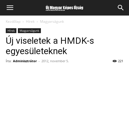
Kezdőlap
Hírek
Magyarságunk
Hírek
Magyarságunk
Új viseletek a HMDK-s
egyesületeknek
Írta:
Adminisztrátor
-
2012, november 5.
221