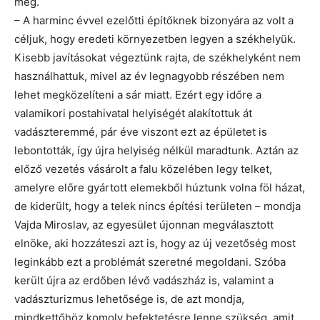
meg.
– A harminc évvel ezelőtti építőknek bizonyára az volt a
céljuk, hogy eredeti környezetben legyen a székhelyük.
Kisebb javításokat végeztünk rajta, de székhelyként nem
használhattuk, mivel az év legnagyobb részében nem
lehet megközelíteni a sár miatt. Ezért egy időre a
valamikori postahivatal helyiségét alakítottuk át
vadászteremmé, pár éve viszont ezt az épületet is
lebontották, így újra helyiség nélkül maradtunk. Aztán az
előző vezetés vásárolt a falu közelében legy telket,
amelyre előre gyártott elemekből húztunk volna föl házat,
de kiderült, hogy a telek nincs építési területen – mondja
Vajda Miroslav, az egyesület újonnan megválasztott
elnöke, aki hozzáteszi azt is, hogy az új vezetőség most
leginkább ezt a problémát szeretné megoldani. Szóba
került újra az erdőben lévő vadászház is, valamint a
vadászturizmus lehetősége is, de azt mondja,
mindkettőhöz komoly befektetésre lenne szükség, amit