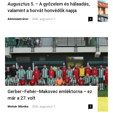
Augusztus 5. – A győzelem és hálaadás,
valamint a horvát honvédők napja
Adminisztrátor
-
2026, augusztus 7.
0
Gerber–Fehér–Makovec emléktorna – ez
már a 27. volt
Molnár Mónika
-
2026, augusztus 7.
0