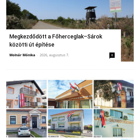
Megkezdődött a Főherceglak–Sárok
közötti út építése
Molnár Mónika
-
2026, augusztus 7.
0