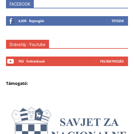
FACEBOOK
4,039
Rajongók
TETSZIK
Drávatáj - Youtube
763
Feliratkozó
FELIRATKOZÁS
Támogató: