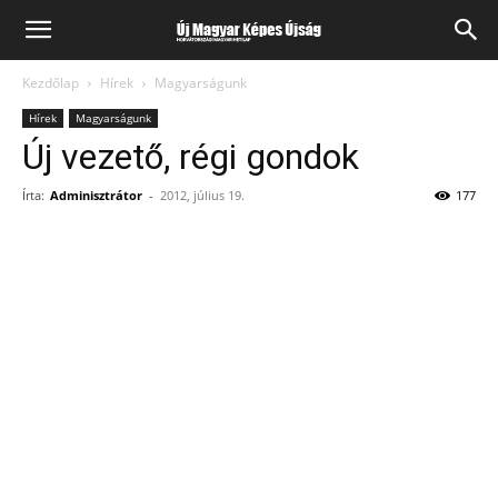
Kezdőlap
Hírek
Magyarságunk
Hírek
Magyarságunk
Új vezető, régi gondok
Írta:
Adminisztrátor
-
2012, július 19.
177