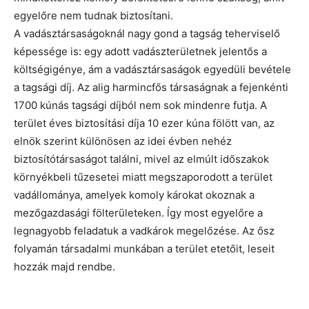
egyelőre nem tudnak biztosítani.
A vadásztársaságoknál nagy gond a tagság teherviselő
képessége is: egy adott vadászterületnek jelentős a
költségigénye, ám a vadásztársaságok egyedüli bevétele
a tagsági díj. Az alig harmincfős társaságnak a fejenkénti
1700 kúnás tagsági díjból nem sok mindenre futja. A
terület éves biztosítási díja 10 ezer kúna fölött van, az
elnök szerint különösen az idei évben nehéz
biztosítótársaságot találni, mivel az elmúlt időszakok
környékbeli tűzesetei miatt megszaporodott a terület
vadállománya, amelyek komoly károkat okoznak a
mezőgazdasági fölterületeken. ĺgy most egyelőre a
legnagyobb feladatuk a vadkárok megelőzése. Az ősz
folyamán társadalmi munkában a terület etetőit, leseit
hozzák majd rendbe.