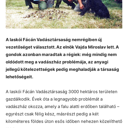
A laskói Fácán Vadásztársaság nemrégiben új
vezetőséget választott. Az elnök Vajda Miroslav lett. A
gondok azonban maradtak a régiek: még mindig nem
oldódott meg a vadászház problémája, az anyagi
jellegű kötelezettségek pedig meghaladják a társaság
lehetőségeit.
A laskói Fácán Vadásztársaság 3000 hektáros területen
gazdálkodik. Évek óta a legnagyobb problémát a
vadászház okozza, amely a falu alatti erdőben található –
egyrészt csak félig kész, másrészt pedig a két
kilométeres földes úton esős időben nehezen közelíthető