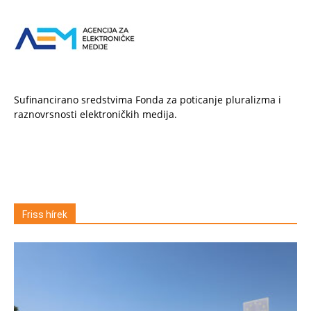
Sufinancirano sredstvima Fonda za poticanje pluralizma i
raznovrsnosti elektroničkih medija.
Friss hírek