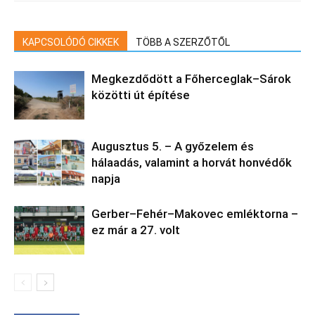
KAPCSOLÓDÓ CIKKEK
TÖBB A SZERZŐTŐL
Megkezdődött a Főherceglak–Sárok
közötti út építése
Augusztus 5. – A győzelem és
hálaadás, valamint a horvát honvédők
napja
Gerber–Fehér–Makovec emléktorna –
ez már a 27. volt