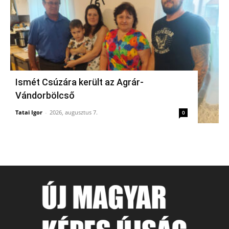
Ismét Csúzára került az Agrár-
Vándorbölcső
Tatai Igor
-
2026, augusztus 7.
0