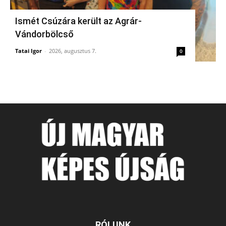
Ismét Csúzára került az Agrár-
Vándorbölcső
Tatai Igor
-
2026, augusztus 7.
0
RÓLUNK