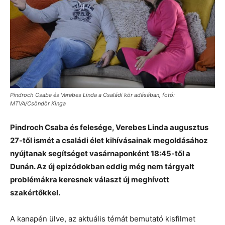
Pindroch Csaba és Verebes Linda a Családi kör adásában, fotó:
MTVA/Csöndör Kinga
Pindroch Csaba és felesége, Verebes Linda augusztus
27-től ismét a családi élet kihívásainak megoldásához
nyújtanak segítséget vasárnaponként 18:45-től a
Dunán. Az új epizódokban eddig még nem tárgyalt
problémákra keresnek választ új meghívott
szakértőkkel.
A kanapén ülve, az aktuális témát bemutató kisfilmet