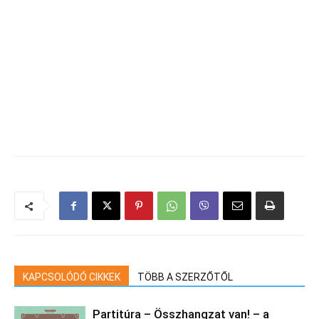
KAPCSOLÓDÓ CIKKEK
TÖBB A SZERZŐTŐL
Partitúra – Összhangzat van! – a