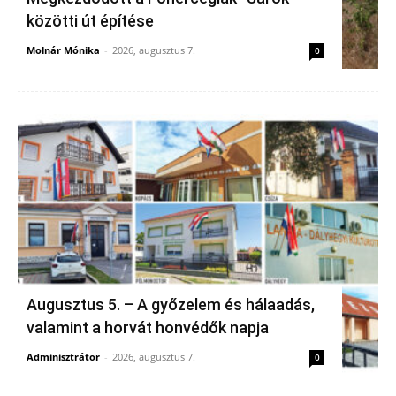
közötti út építése
Molnár Mónika
-
2026, augusztus 7.
0
Augusztus 5. – A győzelem és hálaadás,
valamint a horvát honvédők napja
Adminisztrátor
-
2026, augusztus 7.
0