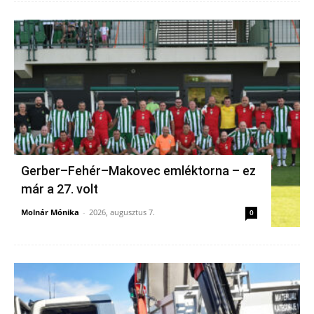
Gerber–Fehér–Makovec emléktorna – ez
már a 27. volt
Molnár Mónika
-
2026, augusztus 7.
0