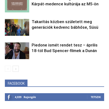
Kárpát-medence kultúrája az M5-ön
Takarítás közben született meg
generációk kedvenc bábhőse, Süsü
Piedone ismét rendet tesz – április
18-tól Bud Spencer-filmek a Dunán
FACEBOOK
4,039
Rajongók
TETSZIK