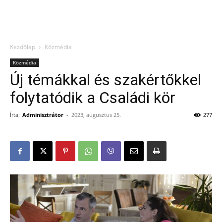
Kezdőlap
Közmédia
Közmédia
Új témákkal és szakértőkkel
folytatódik a Családi kör
Írta:
Adminisztrátor
-
2023, augusztus 25.
277