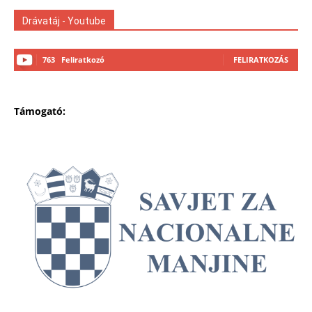
Drávatáj - Youtube
763
Feliratkozó
FELIRATKOZÁS
Támogató: