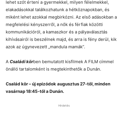
lehet szót érteni a gyermekkel, milyen félelmekkel,
elakadásokkal találkozhatunk a hétköznapokban, és
miként lehet azokkal megbirkózni. Az első adásokban a
megfelelési kényszerről, a nők és férfiak közötti
kommunikációról, a kamaszkor és a pályaválasztás
kihívásairól is beszélnek majd, és arra is fény derül, kik
azok az úgynevezett „mandula mamák”.
A
Családi kör
ben bemutatott kisfilmek A FILM címmel
önálló tartalomként is megtekinthetők a Dunán.
Család kör – új epizódok
augusztus 27-től, minden
vasárnap 18:45-től a Dunán.
Hirdetés