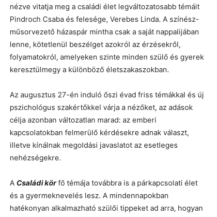
nézve vitatja meg a családi élet legváltozatosabb témáit
Pindroch Csaba és felesége, Verebes Linda. A színész-
műsorvezető házaspár mintha csak a saját nappalijában
lenne, kötetlenül beszélget azokról az érzésekről,
folyamatokról, amelyeken szinte minden szülő és gyerek
keresztülmegy a különböző életszakaszokban.
Az augusztus 27-én induló őszi évad friss témákkal és új
pszichológus szakértőkkel várja a nézőket, az adások
célja azonban változatlan marad: az emberi
kapcsolatokban felmerülő kérdésekre adnak választ,
illetve kínálnak megoldási javaslatot az esetleges
nehézségekre.
A
Családi kör
fő témája továbbra is a párkapcsolati élet
és a gyermeknevelés lesz. A mindennapokban
hatékonyan alkalmazható szülői tippeket ad arra, hogyan