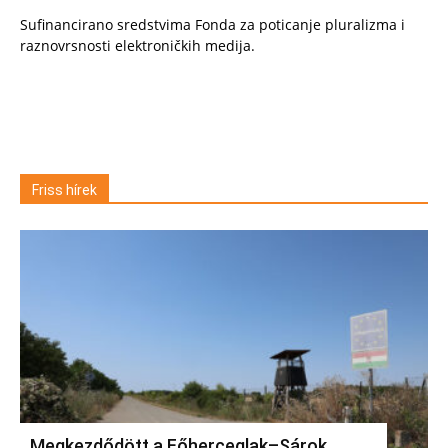
Sufinancirano sredstvima Fonda za poticanje pluralizma i
raznovrsnosti elektroničkih medija.
Friss hírek
Megkezdődött a Főherceglak–Sárok