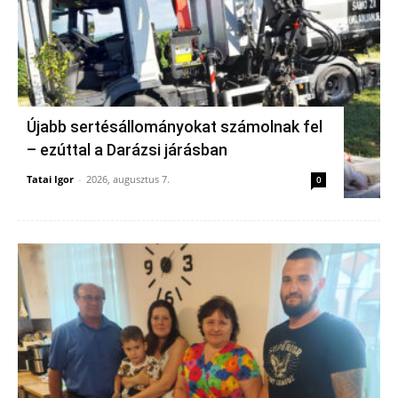
Újabb sertésállományokat számolnak fel
– ezúttal a Darázsi járásban
Tatai Igor
-
2026, augusztus 7.
0