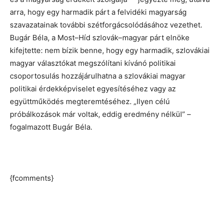
arra, hogy egy harmadik párt a felvidéki magyarság
szavazatainak további szétforgácsolódásához vezethet.
Bugár Béla, a Most–Híd szlovák–magyar párt elnöke
kifejtette: nem bízik benne, hogy egy harmadik, szlovákiai
magyar választókat megszólítani kívánó politikai
csoportosulás hozzájárulhatna a szlovákiai magyar
politikai érdekképviselet egyesítéséhez vagy az
együttműködés megteremtéséhez. „Ilyen célú
próbálkozások már voltak, eddig eredmény nélkül” –
fogalmazott Bugár Béla.
{fcomments}