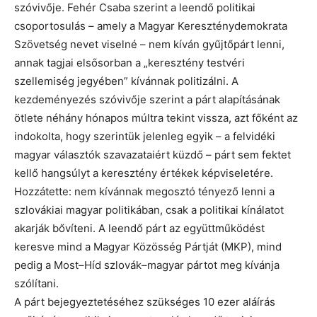
szóvivője. Fehér Csaba szerint a leendő politikai
csoportosulás – amely a Magyar Kereszténydemokrata
Szövetség nevet viselné – nem kíván gyűjtőpárt lenni,
annak tagjai elsősorban a „keresztény testvéri
szellemiség jegyében” kívánnak politizálni. A
kezdeményezés szóvivője szerint a párt alapításának
ötlete néhány hónapos múltra tekint vissza, azt főként az
indokolta, hogy szerintük jelenleg egyik – a felvidéki
magyar választók szavazataiért küzdő – párt sem fektet
kellő hangsúlyt a keresztény értékek képviseletére.
Hozzátette: nem kívánnak megosztó tényező lenni a
szlovákiai magyar politikában, csak a politikai kínálatot
akarják bővíteni. A leendő párt az együttműködést
keresve mind a Magyar Közösség Pártját (MKP), mind
pedig a Most–Híd szlovák–magyar pártot meg kívánja
szólítani.
A párt bejegyeztetéséhez szükséges 10 ezer aláírás