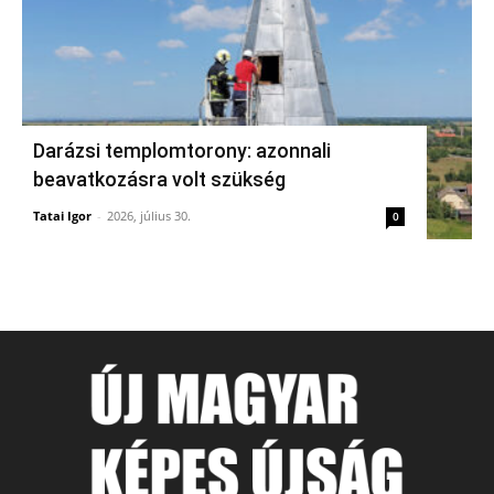
Darázsi templomtorony: azonnali
beavatkozásra volt szükség
Tatai Igor
-
2026, július 30.
0