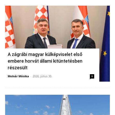
A zágrábi magyar külképviselet első
embere horvát állami kitüntetésben
részesült
Molnár Mónika
-
2026, július 30.
0