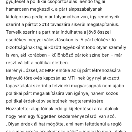
gyűjtését a politikai csoportosulás leendő tagjai
hamarosan megkezdik, a párt alapszabályának
kidolgozása pedig már folyamatban van, így reményeik
szerint a pártot 2013 tavaszára sikerül megalapítaniuk.
Terveik szerint a párt már indulhatna a jövő ősszel
esedékes megyei választásokon is. A párt előkészítő
bizottságának tagjai között egyébként több olyan személy
is van, aki korábban – különböző pártok színeiben – már
részt vállalt a politikai életben.
Berényi József, az MKP elnöke az új párt létrehozására
irányuló törekvés kapcsán az MTI-nek úgy nyilatkozott,
tapasztalatai szerint a felvidéki magyarságnak nem újabb
politikai párt megalakítására van igénye, hanem közös
politikai érdekképviseletének megteremtésére.
Hozzátette: alapítóinak eddigi kijelentései arra utalnak,
hogy nem egy független kezdeményezésről van szó.
„Olyan érdek állhat mögötte, ami nem feltétlenül a régió
és a magyarság érdekeit szolgálja” – jegyezte meg, utalva