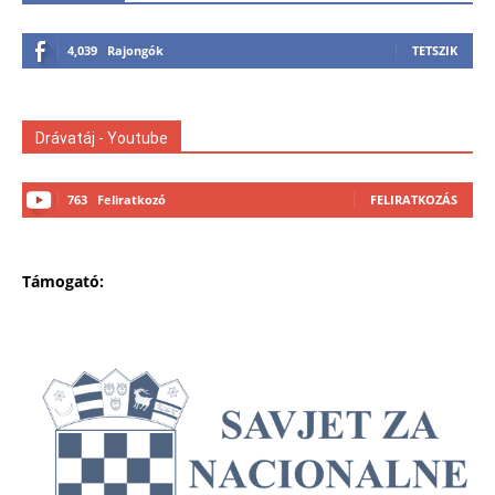
4,039
Rajongók
TETSZIK
Drávatáj - Youtube
763
Feliratkozó
FELIRATKOZÁS
Támogató: