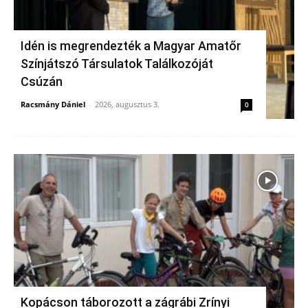
Idén is megrendezték a Magyar Amatőr
Színjátszó Társulatok Találkozóját
Csúzán
Racsmány Dániel
-
2026, augusztus 3.
0
Kopácson táborozott a zágrábi Zrínyi