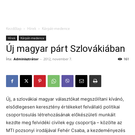
Kezdőlap
Hírek
Kárpát-medence
Hírek
Kárpát-medence
Új magyar párt Szlovákiában
Írta:
Adminisztrátor
-
2012, november 7.
161
Új, a szlovákiai magyar választókat megszólítani kívánó,
elsődlegesen keresztény értékeket felvállaló politikai
csoportosulás létrehozásának előkészületi munkáit
kezdte meg felvidéki civilek egy csoportja – közölte az
MTI pozsonyi irodájával Fehér Csaba, a kezdeményezés