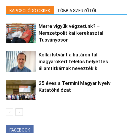
KAPCSOLÓDÓ CIKKEK
TÖBB A SZERZŐTŐL
Merre vigyük végzetünk? –
Nemzetpolitikai kerekasztal
Tusványoson
Kollai Istvánt a határon túli
magyarokért felelős helyettes
államtitkárnak nevezték ki
25 éves a Termini Magyar Nyelvi
Kutatóhálózat
FACEBOOK