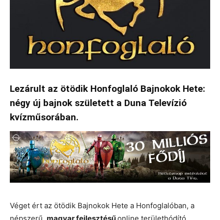
Lezárult az ötödik Honfoglaló Bajnokok Hete:
négy új bajnok született a Duna Televízió
kvízműsorában.
Véget ért az ötödik Bajnokok Hete a Honfoglalóban, a
népszerű,
magyar fejlesztésű
online területhódító