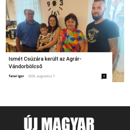
Ismét Csúzára került az Agrár-
Vándorbölcső
Tatai Igor
-
2026, augusztus 7.
0