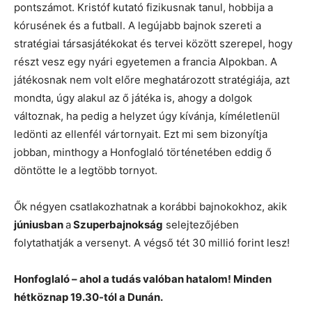
pontszámot. Kristóf kutató fizikusnak tanul, hobbija a
kórusének és a futball. A legújabb bajnok szereti a
stratégiai társasjátékokat és tervei között szerepel, hogy
részt vesz egy nyári egyetemen a francia Alpokban. A
játékosnak nem volt előre meghatározott stratégiája, azt
mondta, úgy alakul az ő játéka is, ahogy a dolgok
változnak, ha pedig a helyzet úgy kívánja, kíméletlenül
ledönti az ellenfél vártornyait. Ezt mi sem bizonyítja
jobban, minthogy a Honfoglaló történetében eddig ő
döntötte le a legtöbb tornyot.
Ők négyen csatlakozhatnak a korábbi bajnokokhoz, akik
júniusban
a
Szuperbajnokság
selejtezőjében
folytathatják a versenyt. A végső tét 30 millió forint lesz!
Honfoglaló – ahol a tudás valóban hatalom! Minden
hétköznap 19.30-tól a Dunán.