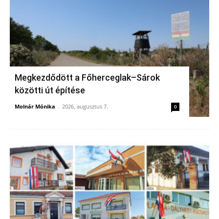
Megkezdődött a Főherceglak–Sárok
közötti út építése
Molnár Mónika
-
2026, augusztus 7.
0