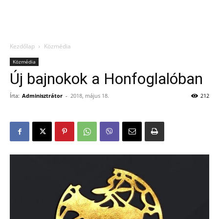
Kezdőlap
Közmédia
Közmédia
Új bajnokok a Honfoglalóban
Írta:
Adminisztrátor
-
2018, május 18.
212