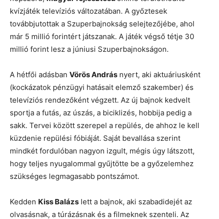
kvízjáték televíziós változatában. A győztesek
továbbjutottak a Szuperbajnokság selejtezőjébe, ahol
már 5 millió forintért játszanak. A játék végső tétje 30
millió forint lesz a júniusi Szuperbajnokságon.
A hétfői adásban
Vörös András
nyert, aki aktuáriusként
(kockázatok pénzügyi hatásait elemző szakember) és
televíziós rendezőként végzett. Az új bajnok kedvelt
sportja a futás, az úszás, a biciklizés, hobbija pedig a
sakk. Tervei között szerepel a repülés, de ahhoz le kell
küzdenie repülési fóbiáját. Saját bevallása szerint
mindkét fordulóban nagyon izgult, mégis úgy látszott,
hogy teljes nyugalommal gyűjtötte be a győzelemhez
szükséges legmagasabb pontszámot.
Kedden
Kiss Balázs
lett a bajnok, aki szabadidejét az
olvasásnak, a túrázásnak és a filmeknek szenteli. Az