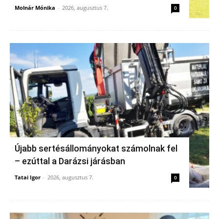
Molnár Mónika
-
2026, augusztus 7.
0
Újabb sertésállományokat számolnak fel
– ezúttal a Darázsi járásban
Tatai Igor
-
2026, augusztus 7.
0