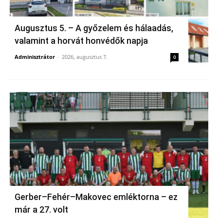
Augusztus 5. – A győzelem és hálaadás,
valamint a horvát honvédők napja
Adminisztrátor
-
2026, augusztus 7.
0
Gerber–Fehér–Makovec emléktorna – ez
már a 27. volt