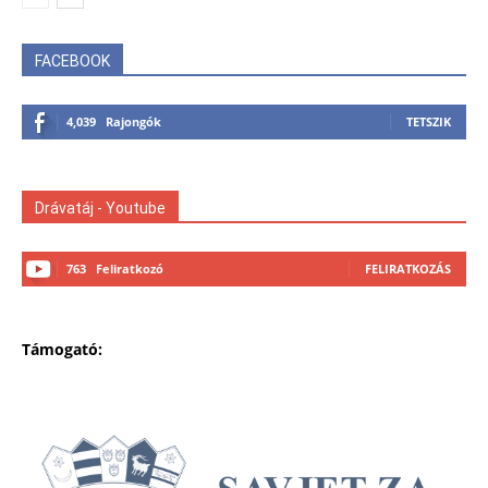
FACEBOOK
4,039
Rajongók
TETSZIK
Drávatáj - Youtube
763
Feliratkozó
FELIRATKOZÁS
Támogató: