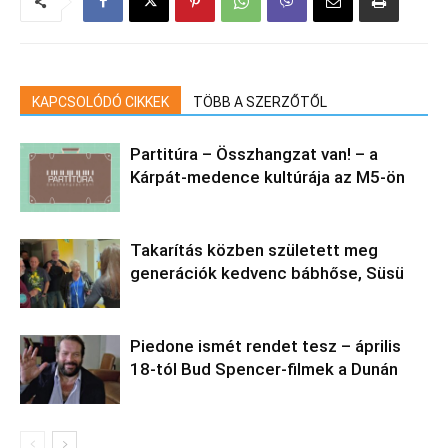
KAPCSOLÓDÓ CIKKEK
TÖBB A SZERZŐTŐL
Partitúra – Összhangzat van! – a
Kárpát-medence kultúrája az M5-ön
Takarítás közben született meg
generációk kedvenc bábhőse, Süsü
Piedone ismét rendet tesz – április
18-tól Bud Spencer-filmek a Dunán