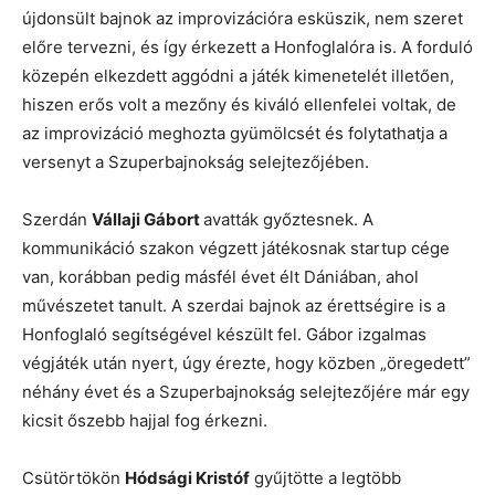
újdonsült bajnok az improvizációra esküszik, nem szeret
előre tervezni, és így érkezett a Honfoglalóra is. A forduló
közepén elkezdett aggódni a játék kimenetelét illetően,
hiszen erős volt a mezőny és kiváló ellenfelei voltak, de
az improvizáció meghozta gyümölcsét és folytathatja a
versenyt a Szuperbajnokság selejtezőjében.
Szerdán
Vállaji Gábort
avatták győztesnek. A
kommunikáció szakon végzett játékosnak startup cége
van, korábban pedig másfél évet élt Dániában, ahol
művészetet tanult. A szerdai bajnok az érettségire is a
Honfoglaló segítségével készült fel. Gábor izgalmas
végjáték után nyert, úgy érezte, hogy közben „öregedett”
néhány évet és a Szuperbajnokság selejtezőjére már egy
kicsit őszebb hajjal fog érkezni.
Csütörtökön
Hódsági Kristóf
gyűjtötte a legtöbb