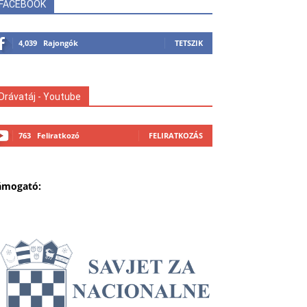
FACEBOOK
4,039
Rajongók
TETSZIK
Drávatáj - Youtube
763
Feliratkozó
FELIRATKOZÁS
ámogató: