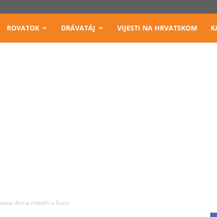
ROVATOK
DRÁVATÁJ
VIJESTI NA HRVATSKOM
K
bnova doma mladih u Suzu