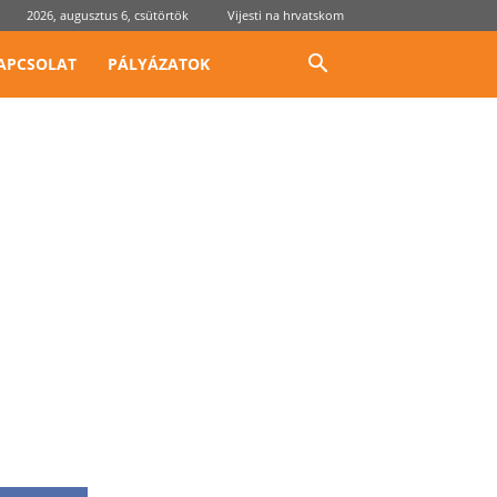
2026, augusztus 6, csütörtök
Vijesti na hrvatskom
APCSOLAT
PÁLYÁZATOK