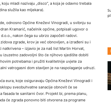
, koju mladi nazivaju „disco”, a koja je odavno trebala
ina služila kao mljekara).
Su
pl
de, odnosno Općine Kneževi Vinogradi, u svibnju su
dran Kramarić, načelnik općine, potpisali ugovor o
 d.o.o., nakon čega su ubrzo započeli radovi.
 zidova zgrade, krov je već obnovljen, a izrađeni su i
 natkrivena – izjavio je za naš list Martin Horvat,
 izuzetno zadovoljni što će njihovo sjedište dobiti
hovim potrebama i pružiti kvalitetnije uvjete za
alni vatrogasni dom stavljen je na raspolaganje udruzi.
uća eura, koje osiguravaju Općina Kneževi Vinogradi i
sklopu sveobuhvatne sanacije obnovit će se
a fasada te sanitarni čvor. Projekt bi, prema planu,
kada će zgrada ponovno biti otvorena za programe