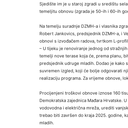
Sjedište im je u staroj zgradi u središtu sela
temeljitu obnovu (zgrada je 50-ih i 60-ih god
Na temelju suradnje DZMH-a i vlasnika zgra
Robert Jankovics, predsjednik DZMH-a, i Ve
obnovi s izvođačem radova, tvrtkom L-profil
– U tijeku je renoviranje jednog od stražnjih
temelji nove terase koja će, prema planu, biti
predsjednik udruge mladih. Dodao je kako su
suvremen izgled, koji će bolje odgovarati nji
realizaciju programa. Za vrijeme obnove, lok
Procijenjeni troškovi obnove iznose 160 tis
Demokratska zajednica Mađara Hrvatske. U 
vodovodna i električna mreža, urediti vanjsk
trebao biti završen do kraja 2025. godine, 
mladih.