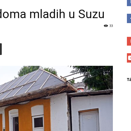
 doma mladih u Suzu
33
T