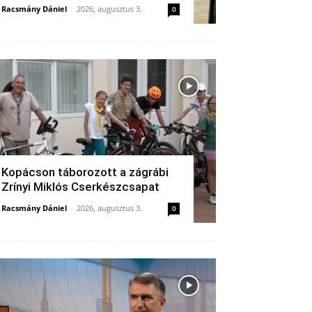
Racsmány Dániel
-
2026, augusztus 3.
0
Kopácson táborozott a zágrábi
Zrínyi Miklós Cserkészcsapat
Racsmány Dániel
-
2026, augusztus 3.
0