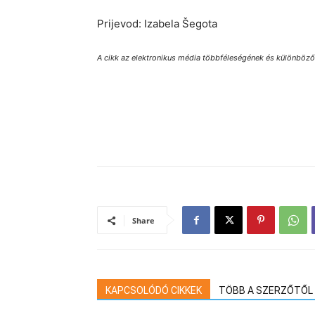
Prijevod: Izabela Šegota
A cikk az elektronikus média többféleségének és különbözősé
Share
KAPCSOLÓDÓ CIKKEK
TÖBB A SZERZŐTŐL