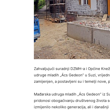
Zahvaljujući suradnji DZMH-a i Općine Kneže
udruge mladih „Ács Gedeon” u Suzi, vrijedna
zamijenjen, a postavljeni su i temelji nove, 
Mađarska udruga mladih „Ács Gedeon” iz S
pridonosi obogaćivanju društvenog života se
izmijenilo nekoliko generacija, ali i današnji