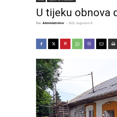
U tijeku obnova
Írta:
Adminisztrátor
-
2025, augusztus 8.