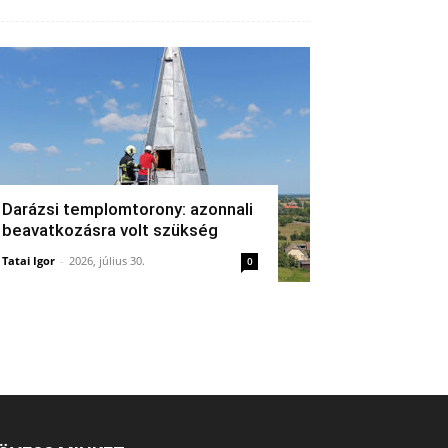
Darázsi templomtorony: azonnali
beavatkozásra volt szükség
Tatai Igor
-
2026, július 30.
0