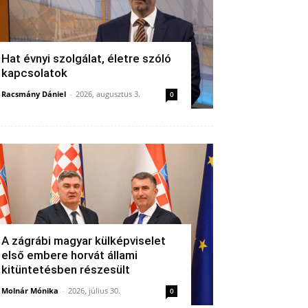
Hat évnyi szolgálat, életre szóló
kapcsolatok
Racsmány Dániel
-
2026, augusztus 3.
0
A zágrábi magyar külképviselet
első embere horvát állami
kitüntetésben részesült
Molnár Mónika
-
2026, július 30.
0