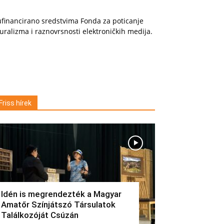
financirano sredstvima Fonda za poticanje
uralizma i raznovrsnosti elektroničkih medija.
Friss hírek
Idén is megrendezték a Magyar
Amatőr Színjátszó Társulatok
Találkozóját Csúzán