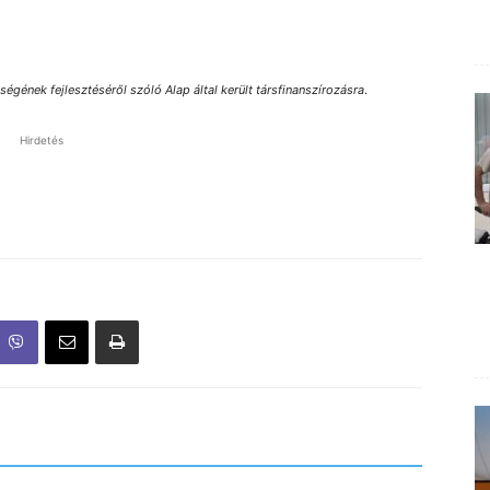
gének fejlesztéséről szóló Alap által került társfinanszírozásra
.
Hirdetés