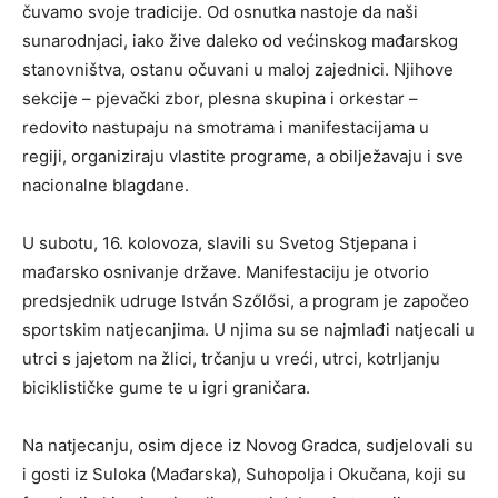
čuvamo svoje tradicije. Od osnutka nastoje da naši
sunarodnjaci, iako žive daleko od većinskog mađarskog
stanovništva, ostanu očuvani u maloj zajednici. Njihove
sekcije – pjevački zbor, plesna skupina i orkestar –
redovito nastupaju na smotrama i manifestacijama u
regiji, organiziraju vlastite programe, a obilježavaju i sve
nacionalne blagdane.
U subotu, 16. kolovoza, slavili su Svetog Stjepana i
mađarsko osnivanje države. Manifestaciju je otvorio
predsjednik udruge István Szőlősi, a program je započeo
sportskim natjecanjima. U njima su se najmlađi natjecali u
utrci s jajetom na žlici, trčanju u vreći, utrci, kotrljanju
biciklističke gume te u igri graničara.
Na natjecanju, osim djece iz Novog Gradca, sudjelovali su
i gosti iz Suloka (Mađarska), Suhopolja i Okučana, koji su