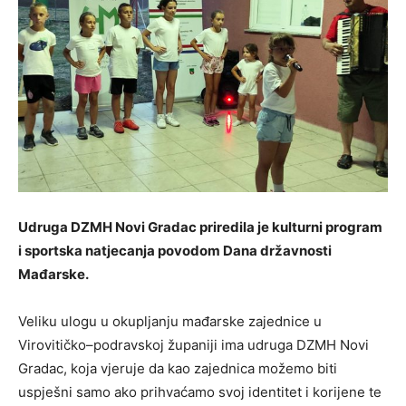
Udruga DZMH Novi Gradac priredila je kulturni program
i sportska natjecanja povodom Dana državnosti
Mađarske.
Veliku ulogu u okupljanju mađarske zajednice u
Virovitičko–podravskoj županiji ima udruga DZMH Novi
Gradac, koja vjeruje da kao zajednica možemo biti
uspješni samo ako prihvaćamo svoj identitet i korijene te