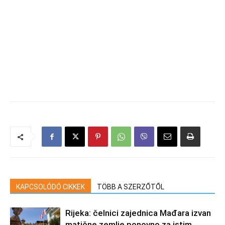
KAPCSOLÓDÓ CIKKEK
TÖBB A SZERZŐTŐL
Rijeka: čelnici zajednica Mađara izvan
matične zemlje ponovno za istim