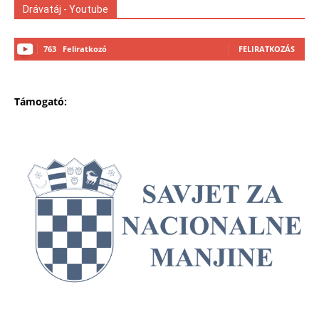
Drávatáj - Youtube
763
Feliratkozó
FELIRATKOZÁS
Támogató: