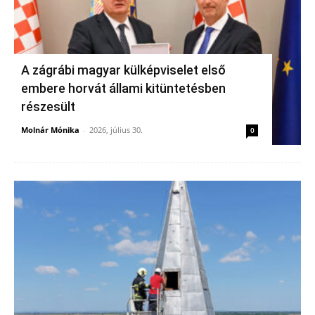
A zágrábi magyar külképviselet első
embere horvát állami kitüntetésben
részesült
Molnár Mónika
-
2026, július 30.
0