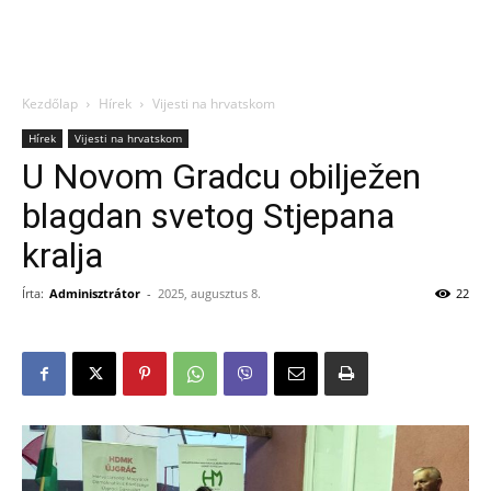
Kezdőlap
Hírek
Vijesti na hrvatskom
Hírek
Vijesti na hrvatskom
U Novom Gradcu obilježen
blagdan svetog Stjepana
kralja
Írta:
Adminisztrátor
-
2025, augusztus 8.
22