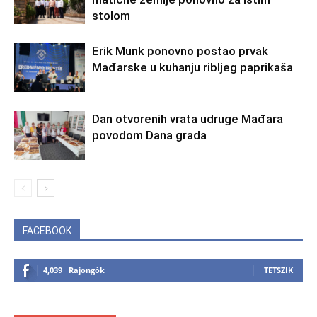
stolom
Erik Munk ponovno postao prvak
Mađarske u kuhanju ribljeg paprikaša
Dan otvorenih vrata udruge Mađara
povodom Dana grada
FACEBOOK
4,039
Rajongók
TETSZIK