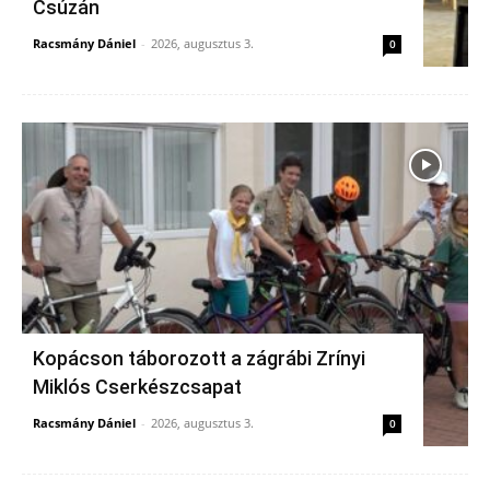
Csúzán
Racsmány Dániel
-
2026, augusztus 3.
0
Kopácson táborozott a zágrábi Zrínyi
Miklós Cserkészcsapat
Racsmány Dániel
-
2026, augusztus 3.
0