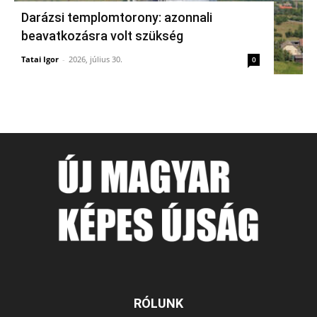
Darázsi templomtorony: azonnali
beavatkozásra volt szükség
Tatai Igor
-
2026, július 30.
0
RÓLUNK