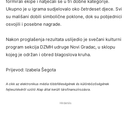
formirali ekipe i natjecali se u tri dobne kategorije.
Ukupno je u igrama sudjelovalo oko četrdeset djece. Svi
su mališani dobili simbolične poklone, dok su pobjednici
osvojili i posebne nagrade.
Nakon proglašenja rezultata uslijedio je svečani kulturni
program sekcija DZMH udruge Novi Gradac, u sklopu
kojeg je održan i obred blagoslova kruha.
Prijevod: Izabela Šegota
A cikk az elektronikus média többféleségének és különbözőségének
fejlesztéséről szóló Alap által került társfinanszírozásra
.
Hirdetés