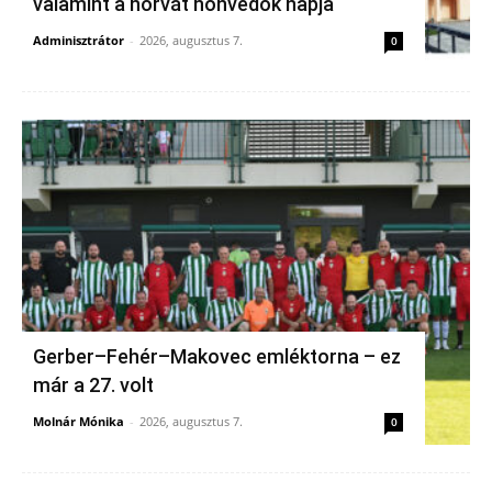
valamint a horvát honvédők napja
Adminisztrátor
-
2026, augusztus 7.
0
Gerber–Fehér–Makovec emléktorna – ez
már a 27. volt
Molnár Mónika
-
2026, augusztus 7.
0