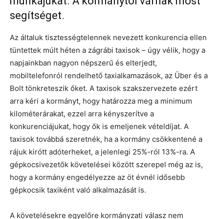
munkájukat. A kormánytól várnak most
segítséget.
Az általuk tisztességtelennek nevezett konkurencia ellen
tüntettek múlt héten a zágrábi taxisok – úgy vélik, hogy a
napjainkban nagyon népszerű és elterjedt,
mobiltelefonról rendelhető taxialkamazások, az Über és a
Bolt tönkreteszik őket. A taxisok szakszervezete ezért
arra kéri a kormányt, hogy határozza meg a minimum
kilométerárakat, ezzel arra kényszerítve a
konkurenciájukat, hogy ők is emeljenek vételdíjat. A
taxisok továbbá szeretnék, ha a kormány csökkentené a
rájuk kirótt adóterheket, a jelenlegi 25%-ról 13%-ra. A
gépkocsivezetők követelései között szerepel még az is,
hogy a kormány engedélyezze az öt évnél idősebb
gépkocsik taxiként való alkalmazását is.
A követelésekre egyelőre kormányzati válasz nem