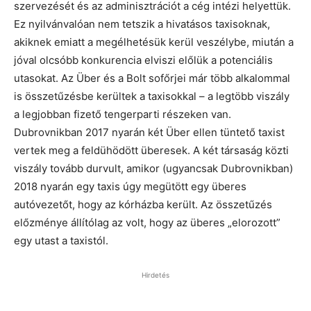
szervezését és az adminisztrációt a cég intézi helyettük.
Ez nyilvánvalóan nem tetszik a hivatásos taxisoknak,
akiknek emiatt a megélhetésük kerül veszélybe, miután a
jóval olcsóbb konkurencia elviszi előlük a potenciális
utasokat. Az Über és a Bolt sofőrjei már több alkalommal
is összetűzésbe kerültek a taxisokkal – a legtöbb viszály
a legjobban fizető tengerparti részeken van.
Dubrovnikban 2017 nyarán két Über ellen tüntető taxist
vertek meg a feldühödött überesek. A két társaság közti
viszály tovább durvult, amikor (ugyancsak Dubrovnikban)
2018 nyarán egy taxis úgy megütött egy überes
autóvezetőt, hogy az kórházba került. Az összetűzés
előzménye állítólag az volt, hogy az überes „elorozott”
egy utast a taxistól.
Hirdetés