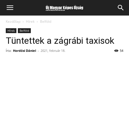
Kezdőlap
Hírek
Belföld
Hírek
Belföld
Tüntettek a zágrábi taxisok
Írta:
Hordósi Dániel
-
2021, február 18.
54