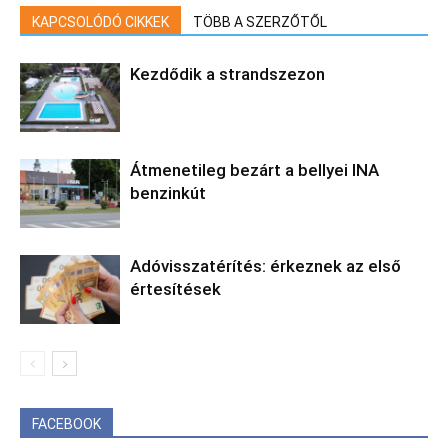
KAPCSOLÓDÓ CIKKEK
TÖBB A SZERZŐTŐL
Kezdődik a strandszezon
Átmenetileg bezárt a bellyei INA
benzinkút
Adóvisszatérítés: érkeznek az első
értesítések
FACEBOOK