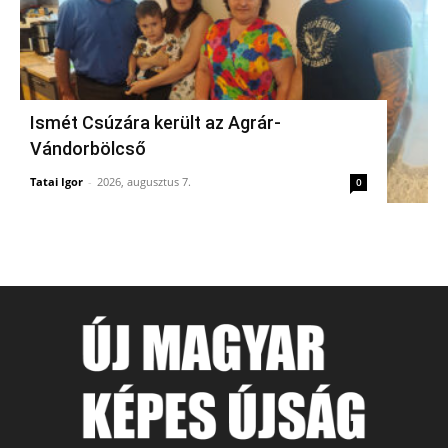
Ismét Csúzára került az Agrár-
Vándorbölcső
Tatai Igor
-
2026, augusztus 7.
0