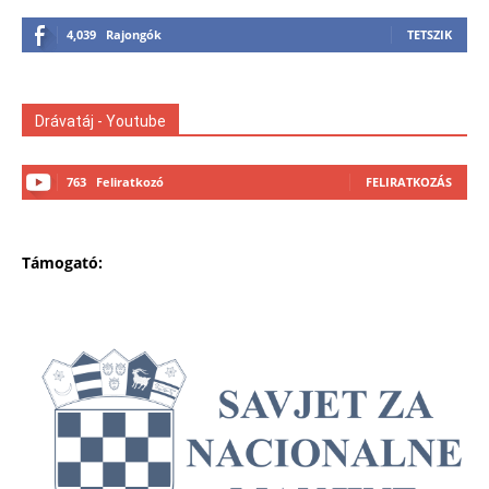
4,039
Rajongók
TETSZIK
Drávatáj - Youtube
763
Feliratkozó
FELIRATKOZÁS
Támogató: