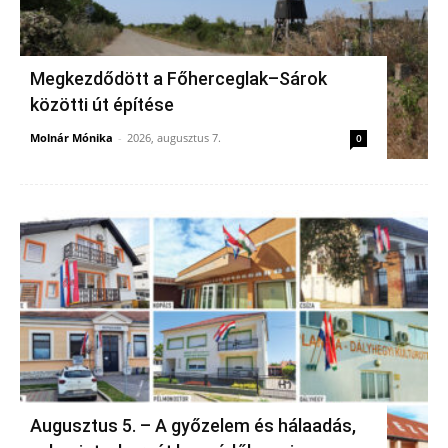
Megkezdődött a Főherceglak–Sárok
közötti út építése
Molnár Mónika
-
2026, augusztus 7.
0
Augusztus 5. – A győzelem és hálaadás,