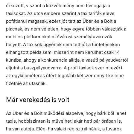
érkezett, viszont a közvélemény nem támogatja a
taxisokat. Az utca embere szerint a taxitarifák eleve
pofátlanul magasak, ezért jót tett az Über és a Bolt a
piacnak, és nem véletlen, hogy egyre többen választják a
mobilos platformokat a fővárosi személyfuvarozók
helyett. A taxisok ügyének nem tett jót a tüntetéseken
elhangzott példa sem, miszerint nem kerülhet csak 14
kúnába, ahogy a konkurencia állítja, a vasúti pályaudvartól
eljutni a buszpályaudvarra. A profi taxisok szerint ezért
az egykilométeres útért legalább kétszer ennyit kellene
fizetnie az utasnak.
Már verekedés is volt
Az Über és a Bolt működési alapelve, hogy bárkiből lehet
taxis, hobbiszinten is művelheti akár heti pár órában is,
ha van autója. Elég, ha valaki regisztrál náluk, a fuvarok