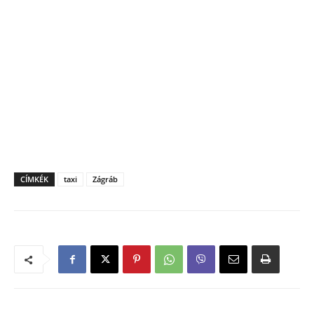
CÍMKÉK
taxi
Zágráb