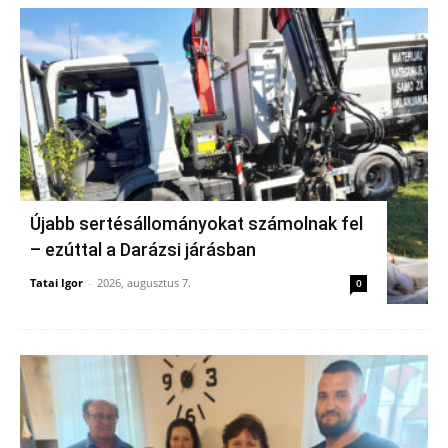
Újabb sertésállományokat számolnak fel
– ezúttal a Darázsi járásban
Tatai Igor
-
2026, augusztus 7.
0