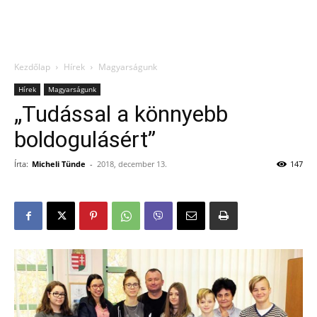
Kezdőlap
Hírek
Magyarságunk
Hírek
Magyarságunk
„Tudással a könnyebb
boldogulásért”
Írta:
Micheli Tünde
-
2018, december 13.
147