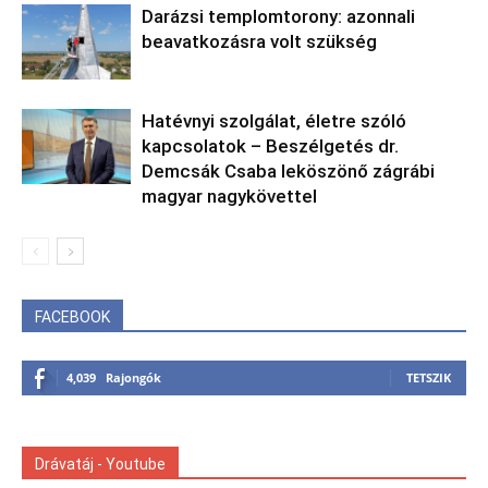
Darázsi templomtorony: azonnali
beavatkozásra volt szükség
Hatévnyi szolgálat, életre szóló
kapcsolatok – Beszélgetés dr.
Demcsák Csaba leköszönő zágrábi
magyar nagykövettel
FACEBOOK
4,039
Rajongók
TETSZIK
Drávatáj - Youtube