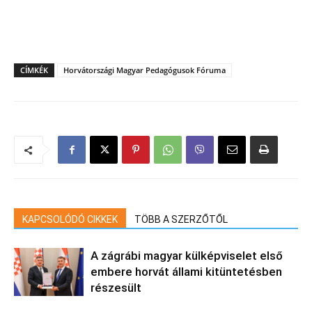
CÍMKÉK
Horvátországi Magyar Pedagógusok Fóruma
KAPCSOLÓDÓ CIKKEK
TÖBB A SZERZŐTŐL
A zágrábi magyar külképviselet első
embere horvát állami kitüntetésben
részesült