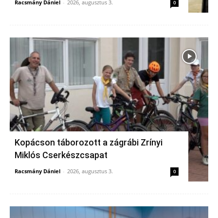
Racsmány Dániel
-
2026, augusztus 3.
0
Kopácson táborozott a zágrábi Zrínyi
Miklós Cserkészcsapat
Racsmány Dániel
-
2026, augusztus 3.
0