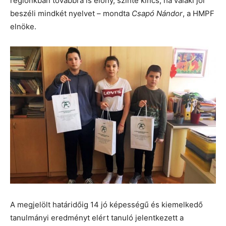
régiónkban továbbra is előny, szinte kincs, ha valaki jól
beszéli mindkét nyelvet – mondta
Csapó Nándor
, a HMPF
elnöke.
A megjelölt határidőig 14 jó képességű és kiemelkedő
tanulmányi eredményt elért tanuló jelentkezett a