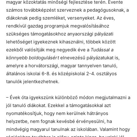
magyar közoktatás minőségi fejlesztése terén. Évente
számos továbbképzést szerveznek a pedagógusoknak, a
diákoknak pedig szemléket, versenyeket. Az éves,
rendkívül gazdag programjuk megvalósításához
szükséges támogatásokhoz anyaországi pályázati
lehetőséget igyekeznek kihasználni, többek között
ezekből valósítják meg negyedik éve a
Tudással a
könnyebb boldogulásért
elnevezésű pályázatukat is,
amelyre a horvátországi, magyar tannyelven tanuló,
általános iskolai 6-8. és középiskolai 2-4. osztályos
tanulók jelentkezhetnek.
– Évek óta igyekszünk különböző módon megjutalmazni a
jól tanuló diákokat. Ezekkel a támogatásokkal azt
nyomatékosítjuk, hogy nem kerülnek hátrányos
helyzetbe, nem fognak kevésbé érvényesülni, ha
mindvégig magyarul tanulnak az iskolában. Valamint hogy