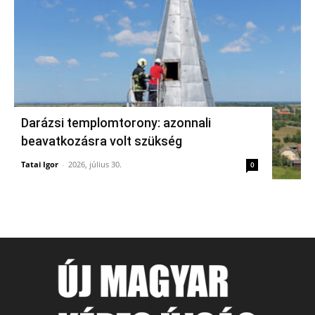
Darázsi templomtorony: azonnali
beavatkozásra volt szükség
Tatai Igor
-
2026, július 30.
0