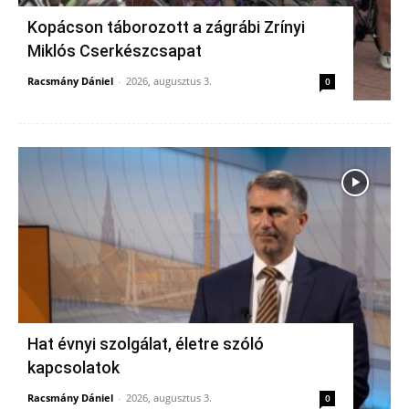
Kopácson táborozott a zágrábi Zrínyi
Miklós Cserkészcsapat
Racsmány Dániel
-
2026, augusztus 3.
0
Hat évnyi szolgálat, életre szóló
kapcsolatok
Racsmány Dániel
-
2026, augusztus 3.
0