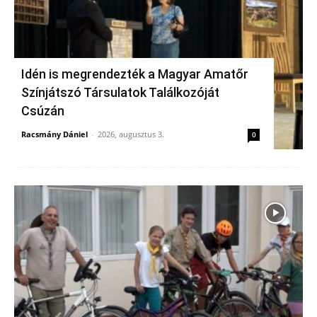
Idén is megrendezték a Magyar Amatőr
Színjátszó Társulatok Találkozóját
Csúzán
Racsmány Dániel
-
2026, augusztus 3.
0