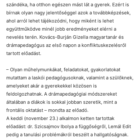
szándéka, ha otthon egészen mást lát a gyerek. Ezért is
bírnak olyan nagy jelentőséggel azok a továbbképzések,
ahol arról lehet tájékozódni, hogy miként is lehet
együttműködve minél jobb eredményeket elérni a
nevelés terén. Kovács-Burján Gizella magyartanár és
drámapedagógus az első napon a konfliktuskezelésről
tartott előadást.
– Olyan műhelymunkákat, feladatokat, gyakorlatokat
mutattam a laskói pedagógusoknak, valamint a szülőknek,
amelyeket akár a gyerekekkel közösen is
feldolgozhatnak. A drámapedagógiai módszereket
általában a diákok is sokkal jobban szeretik, mint a
frontális oktatást – mondta az előadó.
A keddi (november 23.) alkalmon ketten tartottak
előadást: dr. Szicsajmov Ibolya a függőségről, Lemál Edit
pedig a tanulási problémákról beszélt a hallgatóságnak.