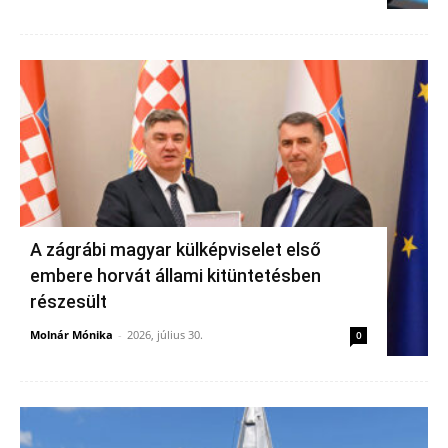
A zágrábi magyar külképviselet első
embere horvát állami kitüntetésben
részesült
Molnár Mónika
-
2026, július 30.
0