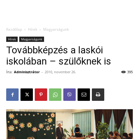
Kezdőlap
Hírek
Magyarságunk
Hírek
Magyarságunk
Továbbképzés a laskói
iskolában – szülőknek is
Írta:
Adminisztrátor
-
2010, november 26.
395