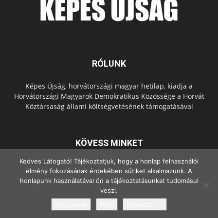
RÓLUNK
Képes Újság, horvátországi magyar hetilap, kiadja a
Horvátországi Magyarok Demokratikus Közössége a Horvát
Köztársaság állami költségvetésének támogatásával
KÖVESS MINKET
Kedves Látogató! Tájékoztatjuk, hogy a honlap felhasználói
élmény fokozásának érdekében sütiket alkalmazunk. A
honlapunk használatával ön a tájékoztatásunkat tudomásul
veszi.
Elfogadom
Nem
Bővebben...
© Copyright - 2022 Minden jog fenntartva.