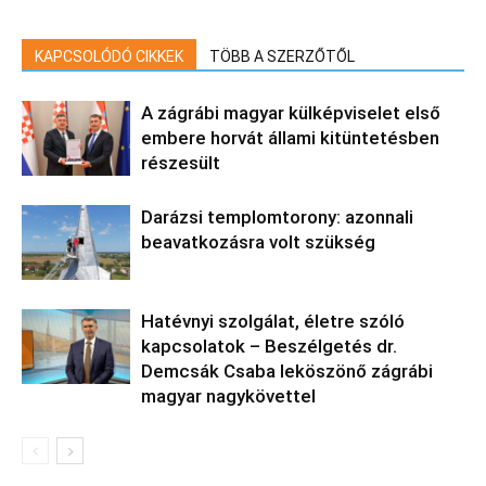
KAPCSOLÓDÓ CIKKEK
TÖBB A SZERZŐTŐL
A zágrábi magyar külképviselet első
embere horvát állami kitüntetésben
részesült
Darázsi templomtorony: azonnali
beavatkozásra volt szükség
Hatévnyi szolgálat, életre szóló
kapcsolatok – Beszélgetés dr.
Demcsák Csaba leköszönő zágrábi
magyar nagykövettel