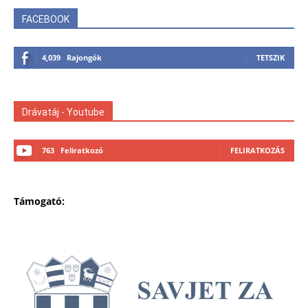
FACEBOOK
4,039
Rajongók
TETSZIK
Drávatáj - Youtube
763
Feliratkozó
FELIRATKOZÁS
Támogató: