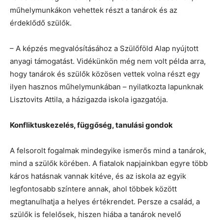
műhelymunkákon vehettek részt a tanárok és az
érdeklődő szülők.
– A képzés megvalósításához a Szülőföld Alap nyújtott
anyagi támogatást. Vidékünkön még nem volt példa arra,
hogy tanárok és szülők közösen vettek volna részt egy
ilyen hasznos műhelymunkában – nyilatkozta lapunknak
Lisztovits Attila, a házigazda iskola igazgatója.
Konfliktuskezelés, függőség, tanulási gondok
A felsorolt fogalmak mindegyike ismerős mind a tanárok,
mind a szülők körében. A fiatalok napjainkban egyre több
káros hatásnak vannak kitéve, és az iskola az egyik
legfontosabb színtere annak, ahol többek között
megtanulhatja a helyes értékrendet. Persze a család, a
szülők is felelősek, hiszen hiába a tanárok nevelő