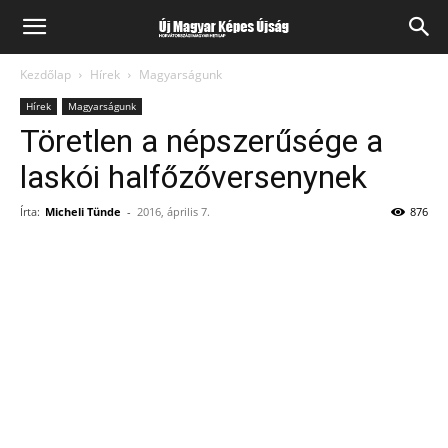
Kezdőlap
Hírek
Magyarságunk
Hírek
Magyarságunk
Töretlen a népszerűsége a
laskói halfőzőversenynek
Írta:
Micheli Tünde
-
2016, április 7.
876