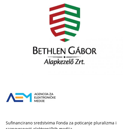
Sufinancirano sredstvima Fonda za poticanje pluralizma i
raznovrsnosti elektroničkih medija.