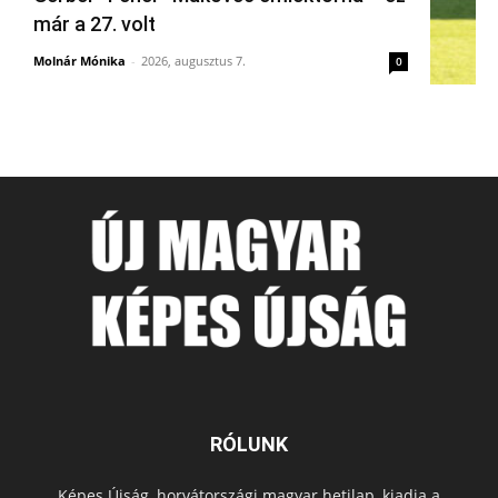
már a 27. volt
Molnár Mónika
-
2026, augusztus 7.
0
RÓLUNK
Képes Újság, horvátországi magyar hetilap, kiadja a