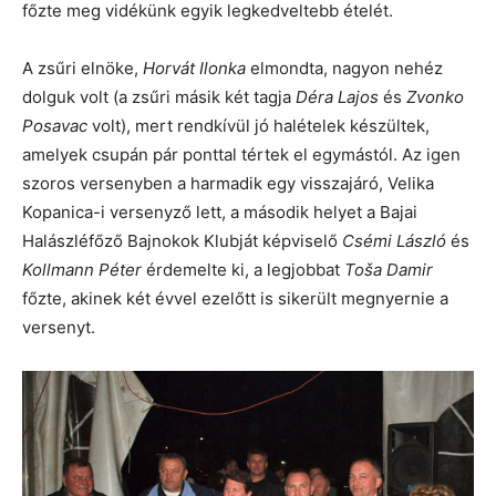
főzte meg vidékünk egyik legkedveltebb ételét.
A zsűri elnöke,
Horvát Ilonka
elmondta, nagyon nehéz
dolguk volt (a zsűri másik két tagja
Déra Lajos
és
Zvonko
Posavac
volt), mert rendkívül jó halételek készültek,
amelyek csupán pár ponttal tértek el egymástól. Az igen
szoros versenyben a harmadik egy visszajáró, Velika
Kopanica-i versenyző lett, a második helyet a Bajai
Halászléfőző Bajnokok Klubját képviselő
Csémi László
és
Kollmann Péter
érdemelte ki, a legjobbat
Toša Damir
főzte, akinek két évvel ezelőtt is sikerült megnyernie a
versenyt.