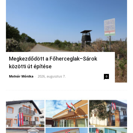
Megkezdődött a Főherceglak–Sárok
közötti út építése
Molnár Mónika
-
2026, augusztus 7.
0