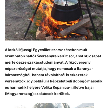
A laskói Ifjúsági Egyesület szervezésében múlt
szombaton halfőzőversenyre került sor, ahol 60 csapat
mérte össze szakácstudományát. A főzőverseny
népszerűségét mutatja, hogy nemcsak a Baranya-
háromszögből, hanem távolabbról is érkezetek
versenyzők, így például a képzeletbeli dobogó második
és harmadik helyére Velika Kopanica-i, illetve bajai
(Magyarország) szakácsok kerültek.