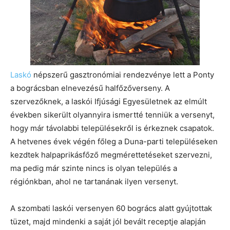
Laskó
népszerű gasztronómiai rendezvénye lett a Ponty
a bográcsban elnevezésű halfőzőverseny. A
szervezőknek, a laskói Ifjúsági Egyesületnek az elmúlt
években sikerült olyannyira ismertté tenniük a versenyt,
hogy már távolabbi településekről is érkeznek csapatok.
A hetvenes évek végén főleg a Duna-parti településeken
kezdtek halpaprikásfőző megmérettetéseket szervezni,
ma pedig már szinte nincs is olyan település a
régiónkban, ahol ne tartanának ilyen versenyt.
A szombati laskói versenyen 60 bogrács alatt gyújtottak
tüzet, majd mindenki a saját jól bevált receptje alapján