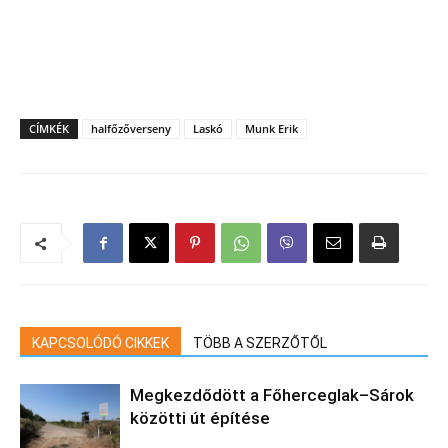
CÍMKÉK
halfőzőverseny
Laskó
Munk Erik
KAPCSOLÓDÓ CIKKEK
TÖBB A SZERZŐTŐL
Megkezdődött a Főherceglak–Sárok
közötti út építése