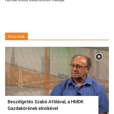
Friss hírek
Beszélgetés Szabó Attilával, a HMDK
Gazdakörének elnökével