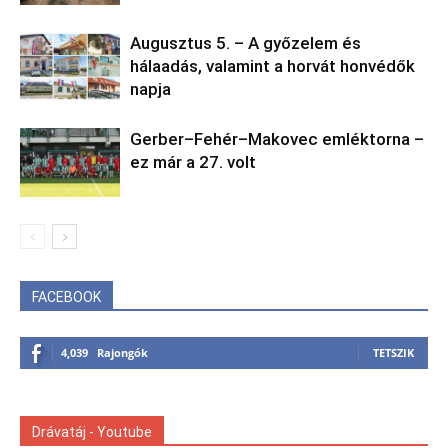
Augusztus 5. – A győzelem és
hálaadás, valamint a horvát honvédők
napja
Gerber–Fehér–Makovec emléktorna –
ez már a 27. volt
FACEBOOK
4,039
Rajongók
TETSZIK
Drávatáj - Youtube