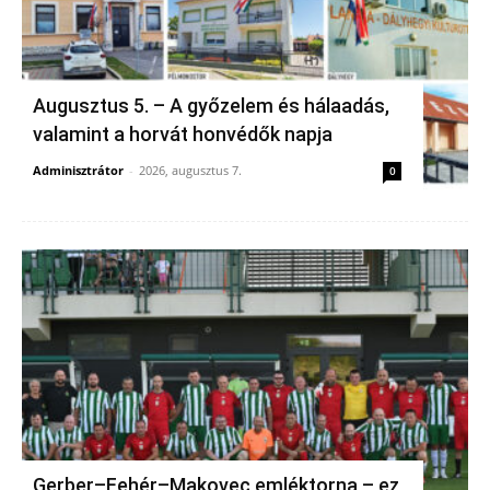
Augusztus 5. – A győzelem és hálaadás,
valamint a horvát honvédők napja
Adminisztrátor
-
2026, augusztus 7.
0
Gerber–Fehér–Makovec emléktorna – ez