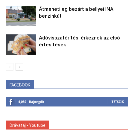
Átmenetileg bezárt a bellyei INA
benzinkút
Adóvisszatérítés: érkeznek az első
értesítések
FACEBOOK
4,039
Rajongók
TETSZIK
Drávatáj - Youtube