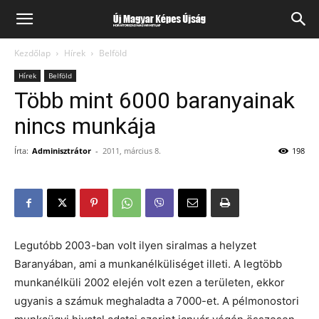
Kezdőlap
Hírek
Belföld
Hírek
Belföld
Több mint 6000 baranyainak
nincs munkája
Írta:
Adminisztrátor
-
2011, március 8.
198
Legutóbb 2003-ban volt ilyen siralmas a helyzet
Baranyában, ami a munkanélküliséget illeti. A legtöbb
munkanélküli 2002 elején volt ezen a területen, ekkor
ugyanis a számuk meghaladta a 7000-et. A pélmonostori