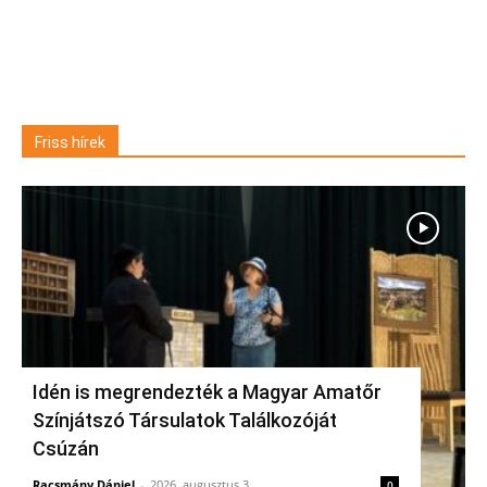
Friss hírek
Idén is megrendezték a Magyar Amatőr
Színjátszó Társulatok Találkozóját
Csúzán
Racsmány Dániel
-
2026, augusztus 3.
0