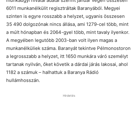
munkaügyi hivatal adatai szerint január végén összesen
6011 munkanélkülit regisztráltak Baranyából. Megyei
szinten is egyre rosszabb a helyzet, ugyanis összesen
35 490 dolgozónak nincs állása, ami 1279-cel több, mint
a múlt hónapban és 2064-gyel több, mint tavaly ilyenkor.
A megyében legutóbb 2003-ban volt ilyen magas a
munkanélküliek száma. Baranyát tekintve Pélmonostoron
a legrosszabb a helyzet, itt 1650 munkára váró személyt
tartanak nyilván, őket követik a dárdai járás lakosai, ahol
1182 a számuk – halhattuk a Baranya Rádió
hullámhosszán.
Hirdetés