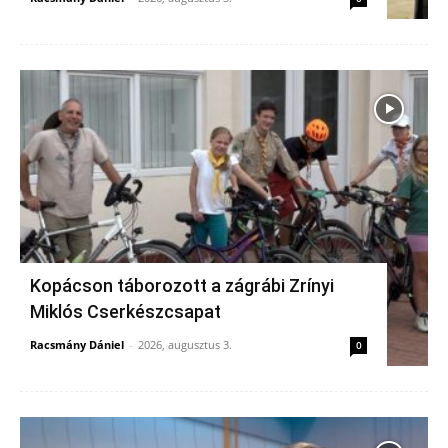
Kopácson táborozott a zágrábi Zrínyi
Miklós Cserkészcsapat
Racsmány Dániel
-
2026, augusztus 3.
0