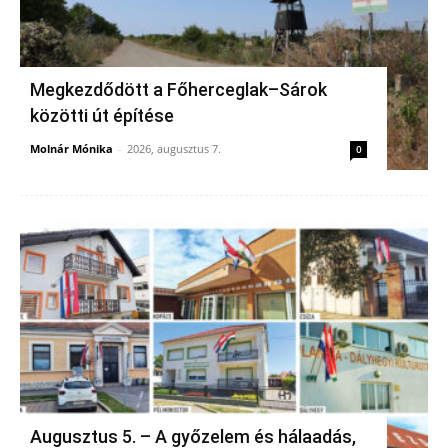
Megkezdődött a Főherceglak–Sárok
közötti út építése
Molnár Mónika
-
2026, augusztus 7.
0
Augusztus 5. – A győzelem és hálaadás,