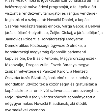
A szervezők most is igyekeztek színvonalassá tenni a
halásznapok művelődési programját, a fellépők előtt
viszont a rendezvény támogatói és rangos vendégek
foglalták el a színpadot: Novački Dániel, a kopácsi
Szarvas Vadásztársaság elnöke, Varga Gábor, a Bellyei
járás elöljáró-helyettese, Željko Cickaj, a járás elöljárója,
Jankovics Róbert, a Horvátországi Magyarok
Demokratikus Közössége ügyvezető elnöke, a
horvátországi magyarság újdonsült parlamenti
képviselője, De Blasio Antonio, Magyarország eszéki
főkonzulja, Dragan Vulin, Eszék-Baranya megye
zsupánhelyettese és Pánczél Károly, a Nemzeti
Összetartozás Bizottságának elnöke, akik néhány
mondatban üdvözölték a közönséget és gratuláltak a
kopácsiaknak a rendkívül színvonalas rendezvényhez.
Majd Pánczél Károly vándorbölcsőt adományozott a
négygyermekes Novački Klaudiának, aki ötödik
gyermekével várandós.