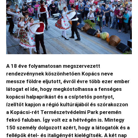
A 18 éve folyamatosan megszervezett
rendezvénynek köszönhetően Kopács neve
messze földre eljutott, évről évre több ezer ember
látogat el ide, hogy megkóstolhassa a fenséges
kopácsi halpaprikást és a csíptetős pontyot,
ízelítőt kapjon a régió kultúrájából és szórakozzon
a Kopácsi-rét Természetvédelmi Park peremén
fekvő faluban. Így volt ez a hétvégén is. Mintegy
150 személy dolgozott azért, hogy a látogatók és a
fellépők étel- és italigényét kielégítsék. A két nap