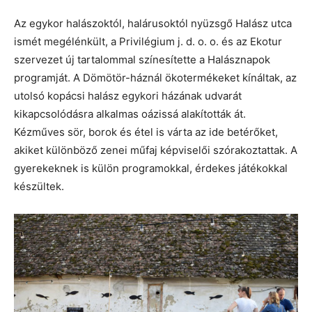
Az egykor halászoktól, halárusoktól nyüzsgő Halász utca
ismét megélénkült, a Privilégium j. d. o. o. és az Ekotur
szervezet új tartalommal színesítette a Halásznapok
programját. A Dömötör-háznál ökotermékeket kínáltak, az
utolsó kopácsi halász egykori házának udvarát
kikapcsolódásra alkalmas oázissá alakították át.
Kézműves sör, borok és étel is várta az ide betérőket,
akiket különböző zenei műfaj képviselői szórakoztattak. A
gyerekeknek is külön programokkal, érdekes játékokkal
készültek.