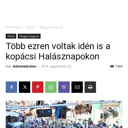
Kezdőlap
Hírek
Magyarságunk
Hírek
Magyarságunk
Több ezren voltak idén is a
kopácsi Halásznapokon
Írta:
Adminisztrátor
-
2016, szeptember 22.
1364