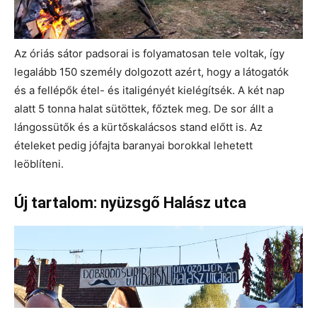
Az óriás sátor padsorai is folyamatosan tele voltak, így
legalább 150 személy dolgozott azért, hogy a látogatók
és a fellépők étel- és italigényét kielégítsék. A két nap
alatt 5 tonna halat sütöttek, főztek meg. De sor állt a
lángossütők és a kürtőskalácsos stand előtt is. Az
ételeket pedig jófajta baranyai borokkal lehetett
leöblíteni.
Új tartalom: nyüzsgő Halász utca