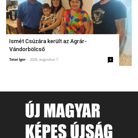
Ismét Csúzára került az Agrár-
Vándorbölcső
Tatai Igor
-
2026, augusztus 7.
0