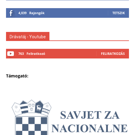
4,039
Rajongók
TETSZIK
Drávatáj - Youtube
763
Feliratkozó
FELIRATKOZÁS
Támogató: