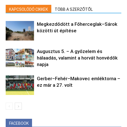
KAPCSOLÓDÓ CIKKEK
TÖBB A SZERZŐTŐL
Megkezdődött a Főherceglak–Sárok
közötti út építése
Augusztus 5. – A győzelem és
hálaadás, valamint a horvát honvédők
napja
Gerber–Fehér–Makovec emléktorna –
ez már a 27. volt
FACEBOOK