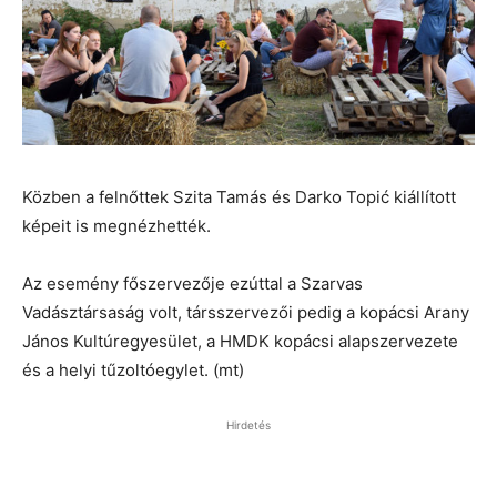
Közben a felnőttek Szita Tamás és Darko Topić kiállított
képeit is megnézhették.
Az esemény főszervezője ezúttal a Szarvas
Vadásztársaság volt, társszervezői pedig a kopácsi Arany
János Kultúregyesület, a HMDK kopácsi alapszervezete
és a helyi tűzoltóegylet. (mt)
Hirdetés