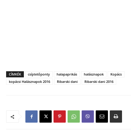
CÍMKÉK
csíptetőponty
halapaprikás
halásznapok
Kopács
kopácsi Halásznapok 2016
Ribarski dani
Ribarski dani 2016