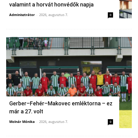
valamint a horvát honvédők napja
Adminisztrátor
-
2026, augusztus 7.
0
Gerber–Fehér–Makovec emléktorna – ez
már a 27. volt
Molnár Mónika
-
2026, augusztus 7.
0