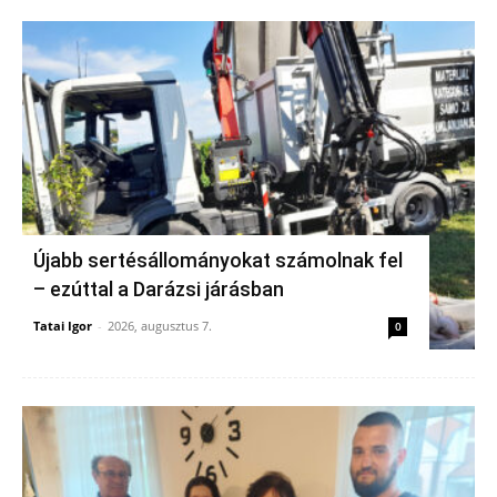
Újabb sertésállományokat számolnak fel
– ezúttal a Darázsi járásban
Tatai Igor
-
2026, augusztus 7.
0