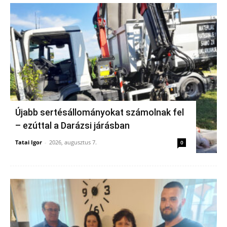
Újabb sertésállományokat számolnak fel
– ezúttal a Darázsi járásban
Tatai Igor
-
2026, augusztus 7.
0