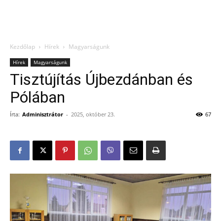
Kezdőlap
Hírek
Magyarságunk
Hírek
Magyarságunk
Tisztújítás Újbezdánban és
Pólában
Írta:
Adminisztrátor
-
2025, október 23.
67