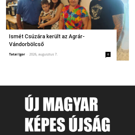
Ismét Csúzára került az Agrár-
Vándorbölcső
Tatai Igor
-
2026, augusztus 7.
0