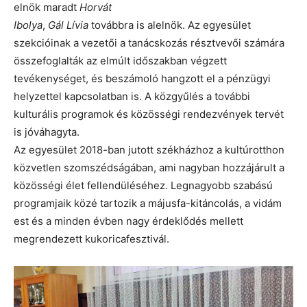
elnök maradt
Horvát
Ibolya
,
Gál Lívia
továbbra is alelnök. Az egyesület
szekcióinak a vezetői a tanácskozás résztvevői számára
összefoglalták az elmúlt időszakban végzett
tevékenységet, és beszámoló hangzott el a pénzügyi
helyzettel kapcsolatban is. A közgyűlés a további
kulturális programok és közösségi rendezvények tervét
is jóváhagyta.
Az egyesület 2018-ban jutott székházhoz a kultúrotthon
közvetlen szomszédságában, ami nagyban hozzájárult a
közösségi élet fellendüléséhez. Legnagyobb szabású
programjaik közé tartozik a májusfa-kitáncolás, a vidám
est és a minden évben nagy érdeklődés mellett
megrendezett kukoricafesztivál.