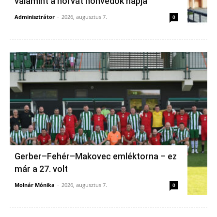
valamint a horvát honvédők napja
Adminisztrátor
-
2026, augusztus 7.
0
Gerber–Fehér–Makovec emléktorna – ez
már a 27. volt
Molnár Mónika
-
2026, augusztus 7.
0