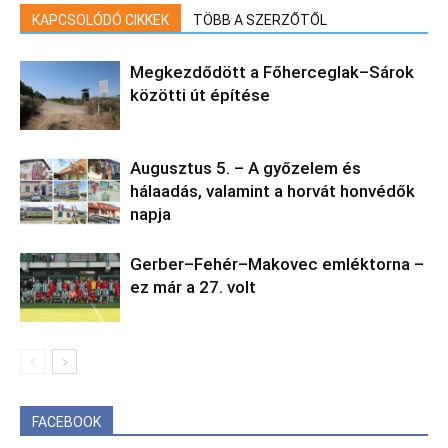
KAPCSOLÓDÓ CIKKEK
TÖBB A SZERZŐTŐL
Megkezdődött a Főherceglak–Sárok
közötti út építése
Augusztus 5. – A győzelem és
hálaadás, valamint a horvát honvédők
napja
Gerber–Fehér–Makovec emléktorna –
ez már a 27. volt
FACEBOOK