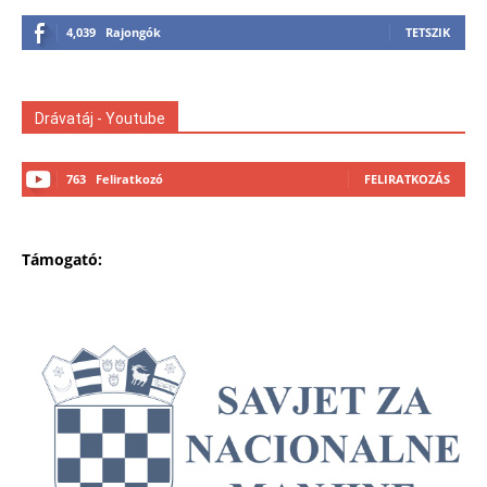
4,039
Rajongók
TETSZIK
Drávatáj - Youtube
763
Feliratkozó
FELIRATKOZÁS
Támogató: