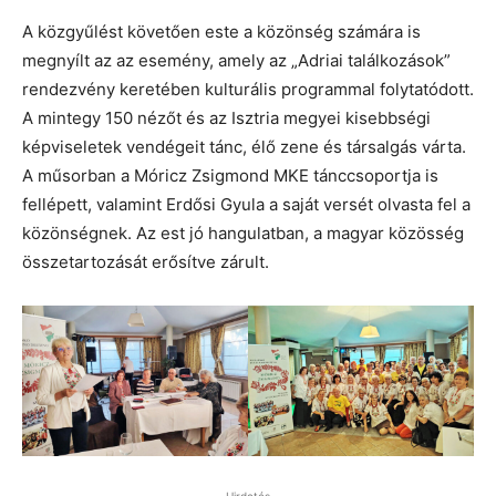
A közgyűlést követően este a közönség számára is
megnyílt az az esemény, amely az „Adriai találkozások”
rendezvény keretében kulturális programmal folytatódott.
A mintegy 150 nézőt és az Isztria megyei kisebbségi
képviseletek vendégeit tánc, élő zene és társalgás várta.
A műsorban a Móricz Zsigmond MKE tánccsoportja is
fellépett, valamint Erdősi Gyula a saját versét olvasta fel a
közönségnek. Az est jó hangulatban, a magyar közösség
összetartozását erősítve zárult.
Hirdetés