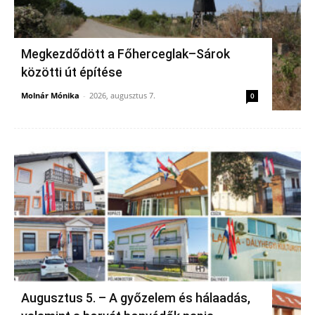
Megkezdődött a Főherceglak–Sárok
közötti út építése
Molnár Mónika
-
2026, augusztus 7.
0
Augusztus 5. – A győzelem és hálaadás,