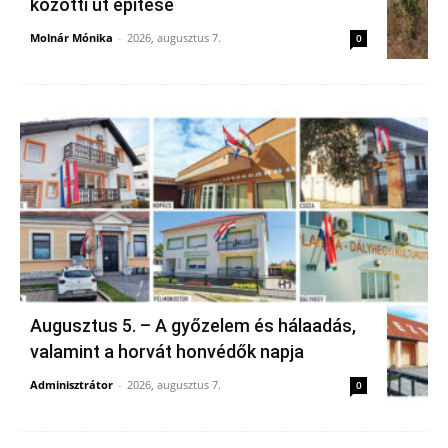
közötti út építése
Molnár Mónika
-
2026, augusztus 7.
0
Augusztus 5. – A győzelem és hálaadás,
valamint a horvát honvédők napja
Adminisztrátor
-
2026, augusztus 7.
0