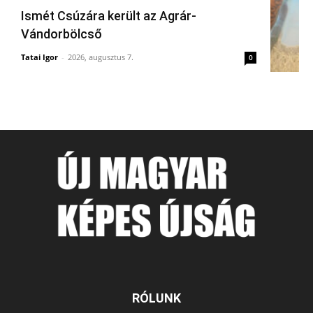
Ismét Csúzára került az Agrár-
Vándorbölcső
Tatai Igor
-
2026, augusztus 7.
0
RÓLUNK