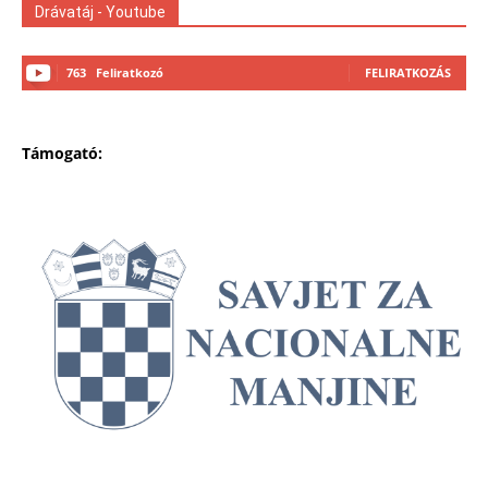
Drávatáj - Youtube
763
Feliratkozó
FELIRATKOZÁS
Támogató: