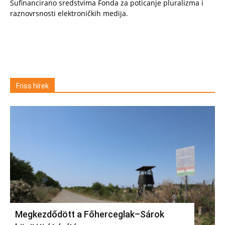
Sufinancirano sredstvima Fonda za poticanje pluralizma i
raznovrsnosti elektroničkih medija.
Friss hírek
Megkezdődött a Főherceglak–Sárok