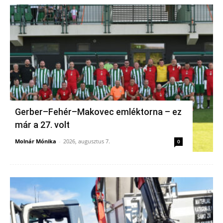
Gerber–Fehér–Makovec emléktorna – ez
már a 27. volt
Molnár Mónika
-
2026, augusztus 7.
0