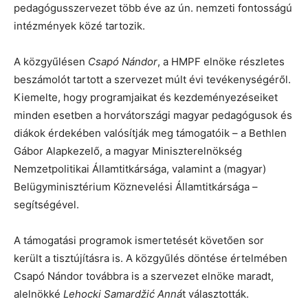
pedagógusszervezet több éve az ún. nemzeti fontosságú
intézmények közé tartozik.
A közgyűlésen
Csapó Nándor
, a HMPF elnöke részletes
beszámolót tartott a szervezet múlt évi tevékenységéről.
Kiemelte, hogy programjaikat és kezdeményezéseiket
minden esetben a horvátországi magyar pedagógusok és
diákok érdekében valósítják meg támogatóik – a Bethlen
Gábor Alapkezelő, a magyar Miniszterelnökség
Nemzetpolitikai Államtitkársága, valamint a (magyar)
Belügyminisztérium Köznevelési Államtitkársága –
segítségével.
A támogatási programok ismertetését követően sor
került a tisztújításra is. A közgyűlés döntése értelmében
Csapó Nándor továbbra is a szervezet elnöke maradt,
alelnökké
Lehocki Samardžić Anná
t választották.