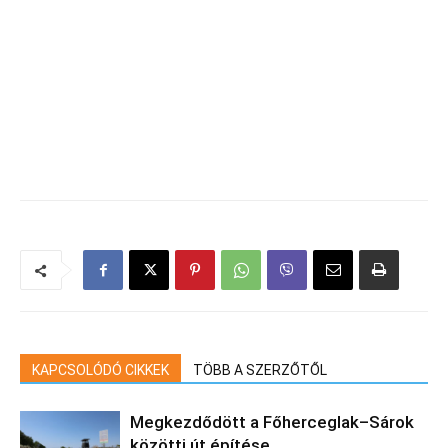
KAPCSOLÓDÓ CIKKEK
TÖBB A SZERZŐTŐL
Megkezdődött a Főherceglak–Sárok
közötti út építése