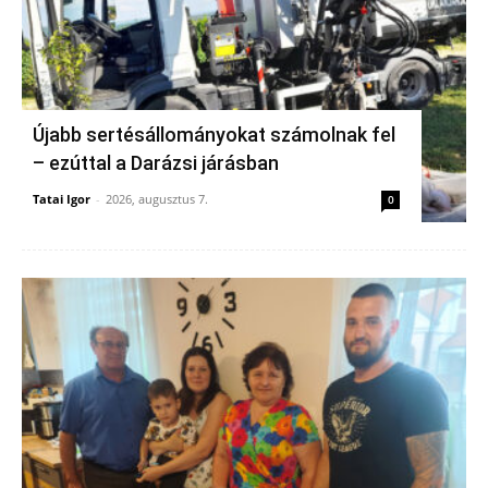
Újabb sertésállományokat számolnak fel
– ezúttal a Darázsi járásban
Tatai Igor
-
2026, augusztus 7.
0