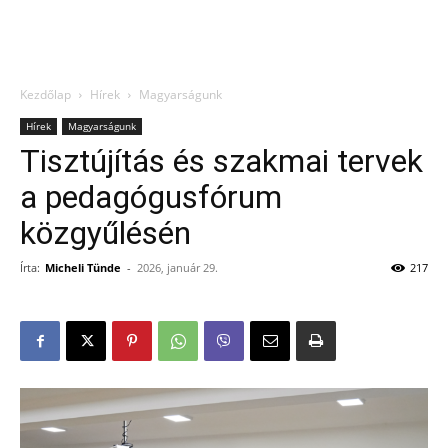
Kezdőlap
Hírek
Magyarságunk
Hírek
Magyarságunk
Tisztújítás és szakmai tervek
a pedagógusfórum
közgyűlésén
Írta:
Micheli Tünde
-
2026, január 29.
217