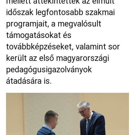
mellett áttekintették az elmúlt
időszak legfontosabb szakmai
programjait, a megvalósult
támogatásokat és
továbbképzéseket, valamint sor
került az első magyarországi
pedagógusigazolványok
átadására is.