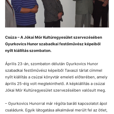
Csúza – A Jókai Mór Kultúregyesület szervezésében
Gyurkovics Hunor szabadkai festőművész képeiből
nyílt kiállítás szombaton.
Április 23-án, szombaton délután Gyurkovics Hunor
szabadkai festőművész képeiből Tavaszi tárlat címmel
nyílt kiállítás a csúzai könyvtár emeleti előterében, amely
április 25-éig volt megtekinthető. A képkiállítás a csúzai
Jókai Mór Kultúregyesület szervezésében valósult meg.
– Gyurkovics Hunorral már régóta baráti kapcsolatot ápol
családunk. Egyik látogatása alkalmával merült fel az ötlet,