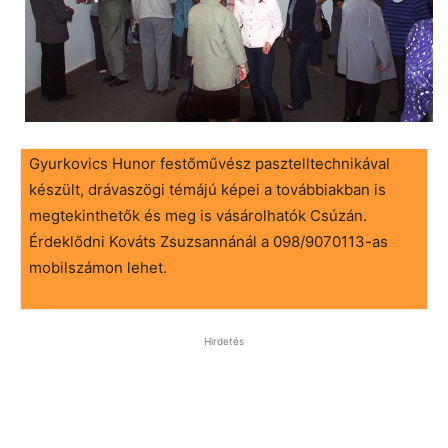
Gyurkovics Hunor festőművész pasztelltechnikával
készült, drávaszögi témájú képei a továbbiakban is
megtekinthetők és meg is vásárolhatók Csúzán.
Érdeklődni Kováts Zsuzsannánál a 098/9070113-as
mobilszámon lehet.
Hirdetés