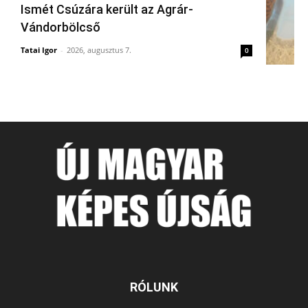
Ismét Csúzára került az Agrár-
Vándorbölcső
Tatai Igor
-
2026, augusztus 7.
0
RÓLUNK