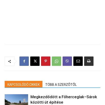
KAPCSOLÓDÓ CIKKEK
TÖBB A SZERZŐTŐL
Megkezdődött a Főherceglak–Sárok
közötti út építése