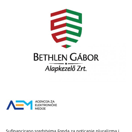
Sufinancirano sredstvima Fonda za poticanje pluralizma i