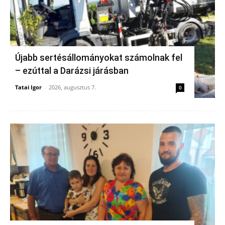
Újabb sertésállományokat számolnak fel
– ezúttal a Darázsi járásban
Tatai Igor
-
2026, augusztus 7.
0