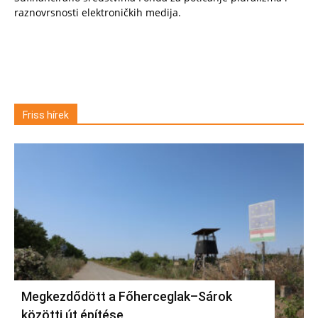
raznovrsnosti elektroničkih medija.
Friss hírek
Megkezdődött a Főherceglak–Sárok
közötti út építése