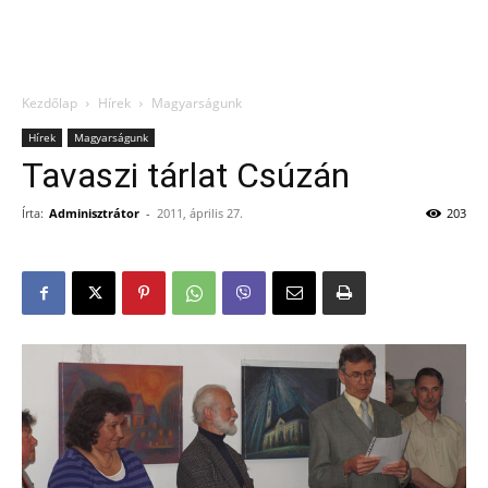
Kezdőlap
Hírek
Magyarságunk
Hírek
Magyarságunk
Tavaszi tárlat Csúzán
Írta:
Adminisztrátor
-
2011, április 27.
203