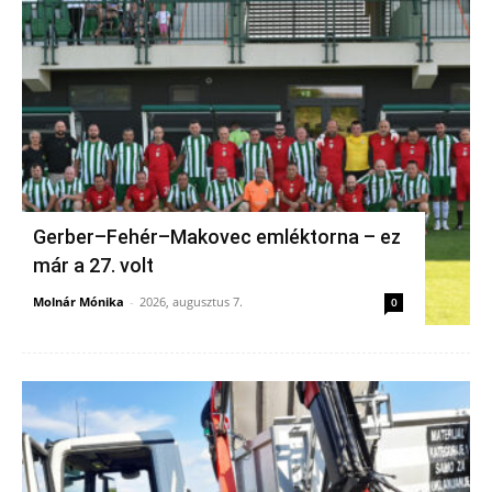
Gerber–Fehér–Makovec emléktorna – ez
már a 27. volt
Molnár Mónika
-
2026, augusztus 7.
0