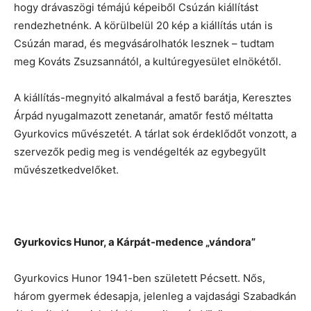
hogy drávaszögi témájú képeiből Csúzán kiállítást
rendezhetnénk. A körülbelül 20 kép a kiállítás után is
Csúzán marad, és megvásárolhatók lesznek – tudtam
meg Kováts Zsuzsannától, a kultúregyesület elnökétől.
A kiállítás-megnyitó alkalmával a festő barátja, Keresztes
Árpád nyugalmazott zenetanár, amatőr festő méltatta
Gyurkovics művészetét. A tárlat sok érdeklődőt vonzott, a
szervezők pedig meg is vendégelték az egybegyűlt
művészetkedvelőket.
Gyurkovics Hunor, a Kárpát-medence „vándora”
Gyurkovics Hunor 1941-ben született Pécsett. Nős,
három gyermek édesapja, jelenleg a vajdasági Szabadkán