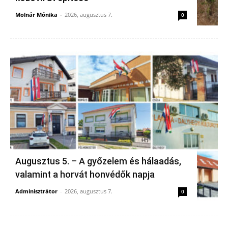
Molnár Mónika
-
2026, augusztus 7.
0
Augusztus 5. – A győzelem és hálaadás,
valamint a horvát honvédők napja
Adminisztrátor
-
2026, augusztus 7.
0