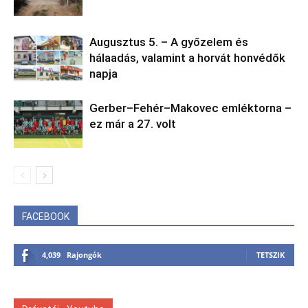
Augusztus 5. – A győzelem és
hálaadás, valamint a horvát honvédők
napja
Gerber–Fehér–Makovec emléktorna –
ez már a 27. volt
FACEBOOK
4,039
Rajongók
TETSZIK