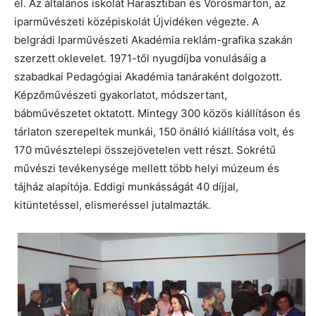
él. Az általános iskolát Harasztiban és Vörösmarton, az
iparművészeti középiskolát Újvidéken végezte. A
belgrádi Iparművészeti Akadémia reklám-grafika szakán
szerzett oklevelet. 1971-től nyugdíjba vonulásáig a
szabadkai Pedagógiai Akadémia tanáraként dolgozott.
Képzőművészeti gyakorlatot, módszertant,
bábművészetet oktatott. Mintegy 300 közös kiállításon és
tárlaton szerepeltek munkái, 150 önálló kiállítása volt, és
170 művésztelepi összejövetelen vett részt. Sokrétű
művészi tevékenysége mellett több helyi múzeum és
tájház alapítója. Eddigi munkásságát 40 díjjal,
kitüntetéssel, elismeréssel jutalmazták.