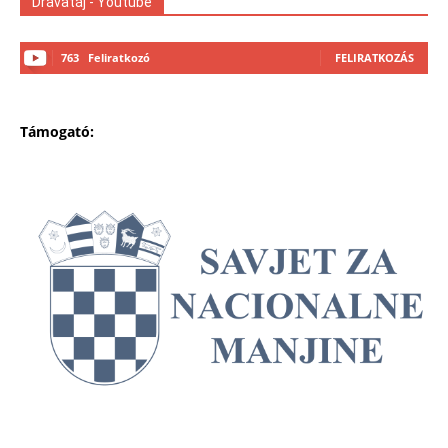
Drávatáj - Youtube
763
Feliratkozó
FELIRATKOZÁS
Támogató: