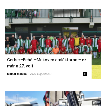
Gerber–Fehér–Makovec emléktorna – ez
már a 27. volt
Molnár Mónika
-
2026, augusztus 7.
0