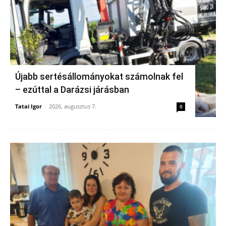
Újabb sertésállományokat számolnak fel
– ezúttal a Darázsi járásban
Tatai Igor
-
2026, augusztus 7.
0