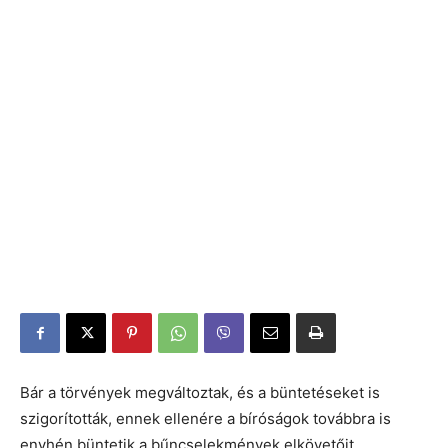
Bár a törvények megváltoztak, és a büntetéseket is
szigorították, ennek ellenére a bíróságok továbbra is
enyhén büntetik a bűncselekmények elkövetőit,