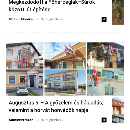
Megkezdődött a Főherceglak–Sárok
közötti út építése
Molnár Mónika
-
2026, augusztus 7.
0
Augusztus 5. – A győzelem és hálaadás,
valamint a horvát honvédők napja
Adminisztrátor
-
2026, augusztus 7.
0