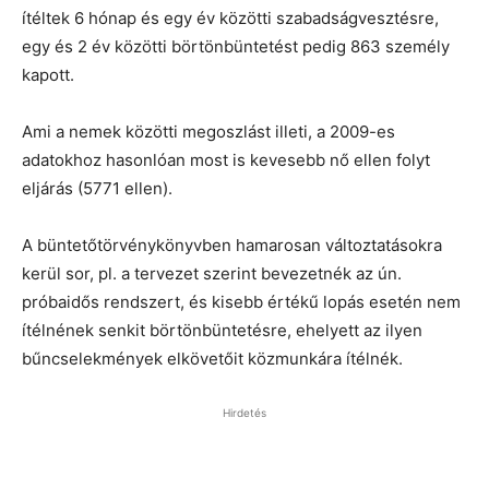
ítéltek 6 hónap és egy év közötti szabadságvesztésre,
egy és 2 év közötti börtönbüntetést pedig 863 személy
kapott.
Ami a nemek közötti megoszlást illeti, a 2009-es
adatokhoz hasonlóan most is kevesebb nő ellen folyt
eljárás (5771 ellen).
A büntetőtörvénykönyvben hamarosan változtatásokra
kerül sor, pl. a tervezet szerint bevezetnék az ún.
próbaidős rendszert, és kisebb értékű lopás esetén nem
ítélnének senkit börtönbüntetésre, ehelyett az ilyen
bűncselekmények elkövetőit közmunkára ítélnék.
Hirdetés