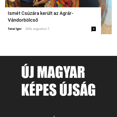
Ismét Csúzára került az Agrár-
Vándorbölcső
Tatai Igor
-
2026, augusztus 7.
0