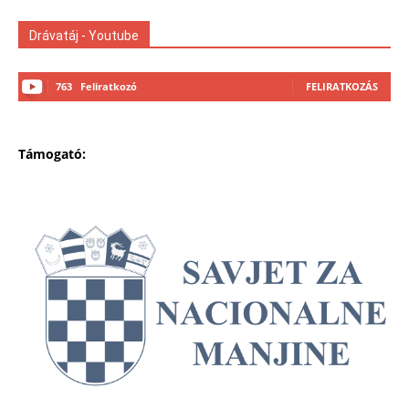
Drávatáj - Youtube
763
Feliratkozó
FELIRATKOZÁS
Támogató: