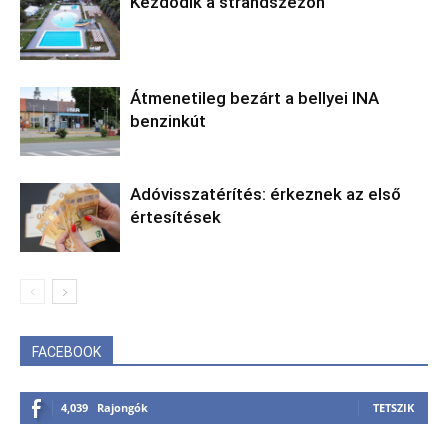
Kezdődik a strandszezon
Átmenetileg bezárt a bellyei INA
benzinkút
Adóvisszatérítés: érkeznek az első
értesítések
FACEBOOK
4,039
Rajongók
TETSZIK