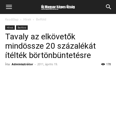
Kezdőlap
Hírek
Belföld
Hírek
Belföld
Tavaly az elkövetők
mindössze 20 százalékát
ítélték börtönbüntetésre
Írta:
Adminisztrátor
-
2011, április 19.
178