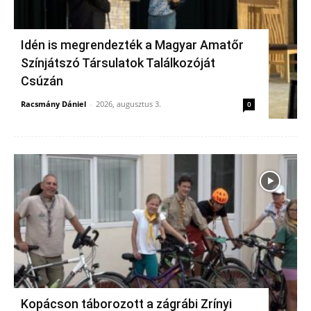
Idén is megrendezték a Magyar Amatőr
Színjátszó Társulatok Találkozóját
Csúzán
Racsmány Dániel
-
2026, augusztus 3.
0
Kopácson táborozott a zágrábi Zrínyi