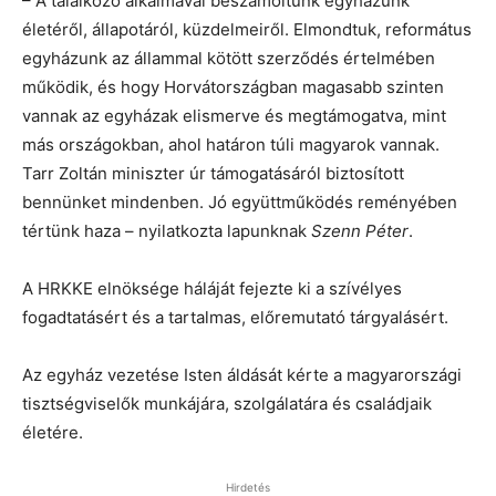
– A találkozó alkalmával beszámoltunk egyházunk
életéről, állapotáról, küzdelmeiről. Elmondtuk, református
egyházunk az állammal kötött szerződés értelmében
működik, és hogy Horvátországban magasabb szinten
vannak az egyházak elismerve és megtámogatva, mint
más országokban, ahol határon túli magyarok vannak.
Tarr Zoltán miniszter úr támogatásáról biztosított
bennünket mindenben. Jó együttműködés reményében
tértünk haza – nyilatkozta lapunknak
Szenn Péter
.
A HRKKE elnöksége háláját fejezte ki a szívélyes
fogadtatásért és a tartalmas, előremutató tárgyalásért.
Az egyház vezetése Isten áldását kérte a magyarországi
tisztségviselők munkájára, szolgálatára és családjaik
életére.
Hirdetés