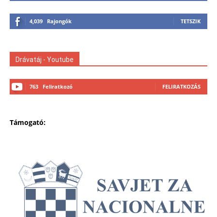
4,039
Rajongók
TETSZIK
Drávatáj - Youtube
763
Feliratkozó
FELIRATKOZÁS
Támogató: