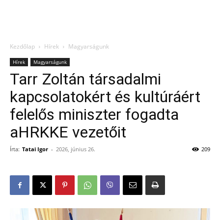
Kezdőlap
Hírek
Magyarságunk
Hírek
Magyarságunk
Tarr Zoltán társadalmi
kapcsolatokért és kultúráért
felelős miniszter fogadta
aHRKKE vezetőit
Írta:
Tatai Igor
-
2026, június 26.
209