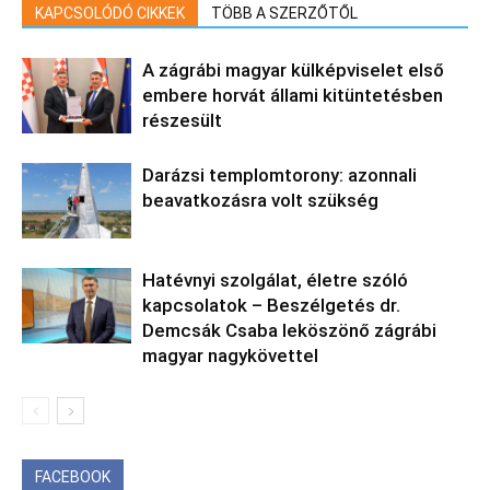
KAPCSOLÓDÓ CIKKEK
TÖBB A SZERZŐTŐL
A zágrábi magyar külképviselet első
embere horvát állami kitüntetésben
részesült
Darázsi templomtorony: azonnali
beavatkozásra volt szükség
Hatévnyi szolgálat, életre szóló
kapcsolatok – Beszélgetés dr.
Demcsák Csaba leköszönő zágrábi
magyar nagykövettel
FACEBOOK