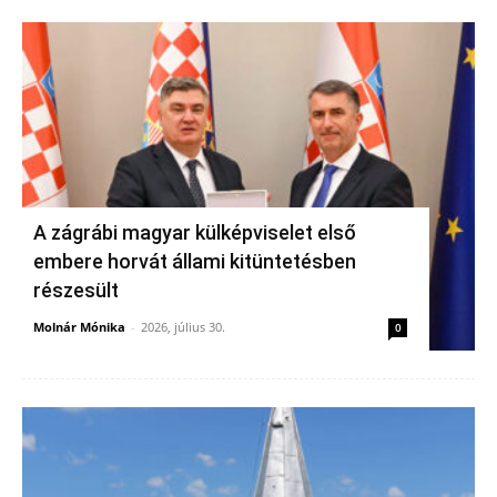
A zágrábi magyar külképviselet első
embere horvát állami kitüntetésben
részesült
Molnár Mónika
-
2026, július 30.
0