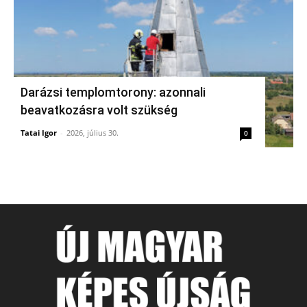
Darázsi templomtorony: azonnali
beavatkozásra volt szükség
Tatai Igor
-
2026, július 30.
0