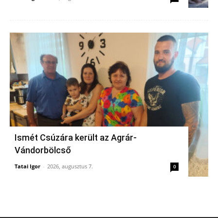
Ismét Csúzára került az Agrár-
Vándorbölcső
Tatai Igor
-
2026, augusztus 7.
0