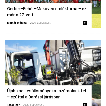
Gerber–Fehér–Makovec emléktorna – ez
már a 27. volt
Molnár Mónika
-
2026, augusztus 7.
0
Újabb sertésállományokat számolnak fel
– ezúttal a Darázsi járásban
Tatai Igor
-
2026, augusztus 7.
0