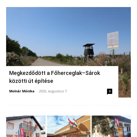
Megkezdődött a Főherceglak–Sárok
közötti út építése
Molnár Mónika
-
2026, augusztus 7.
0