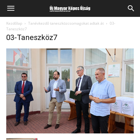
Kezdőlap
Tanévkezdő taneszközcsomagokat adtak át
03-
Taneszköz7
03-Taneszköz7