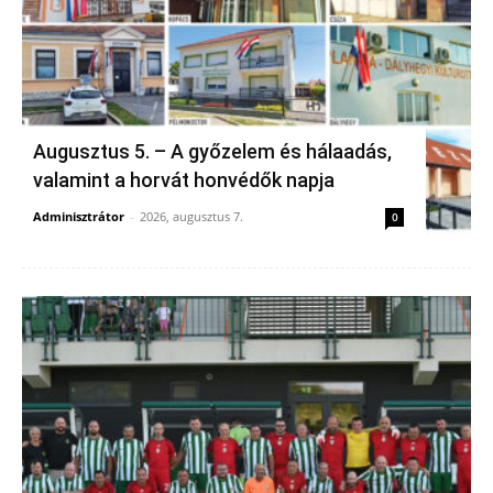
Augusztus 5. – A győzelem és hálaadás,
valamint a horvát honvédők napja
Adminisztrátor
-
2026, augusztus 7.
0