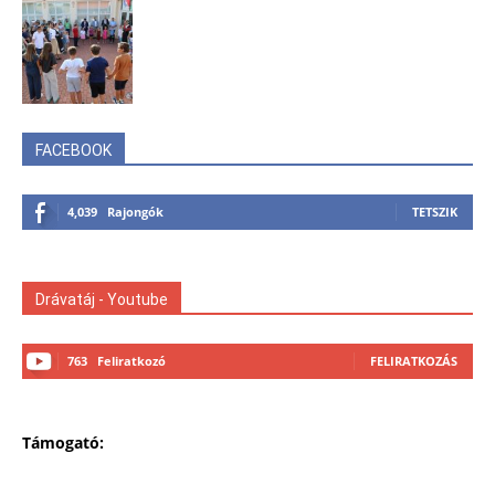
FACEBOOK
4,039
Rajongók
TETSZIK
Drávatáj - Youtube
763
Feliratkozó
FELIRATKOZÁS
Támogató: