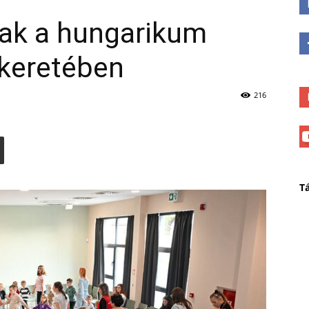
ak a hungarikum
keretében
216
T