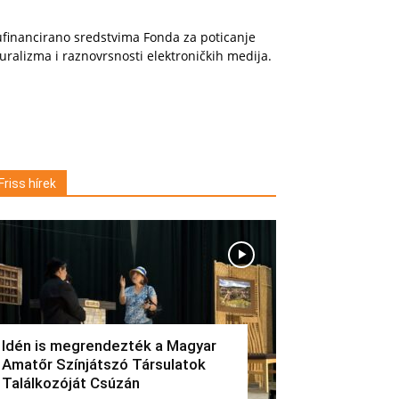
financirano sredstvima Fonda za poticanje
uralizma i raznovrsnosti elektroničkih medija.
Friss hírek
Idén is megrendezték a Magyar
Amatőr Színjátszó Társulatok
Találkozóját Csúzán