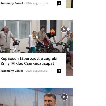
Racsmány Dániel
-
2026, augusztus 3.
0
Kopácson táborozott a zágrábi
Zrínyi Miklós Cserkészcsapat
Racsmány Dániel
-
2026, augusztus 3.
0