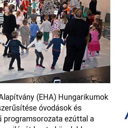
Alapítvány (EHA) Hungarikumok
szerűsítése óvodások és
ű programsorozata ezúttal a