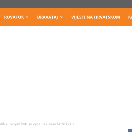
ROVATOK
DRÁVATÁJ
VIJESTI NA HRVATSKOM
K
nak a hungarikum programsorozat keretében