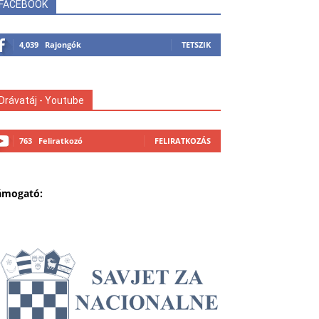
FACEBOOK
4,039
Rajongók
TETSZIK
Drávatáj - Youtube
763
Feliratkozó
FELIRATKOZÁS
ámogató: