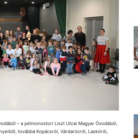
odából – a pélmonostori Liszt Utcai Magyar Óvodából,
nyeiből, továbbá Kopácsról, Várdarócról, Laskóról,