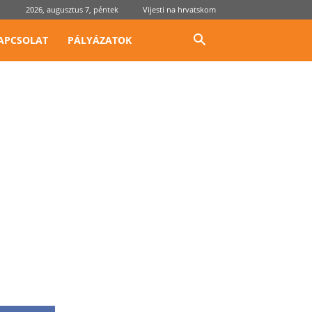
2026, augusztus 7, péntek
Vijesti na hrvatskom
APCSOLAT
PÁLYÁZATOK