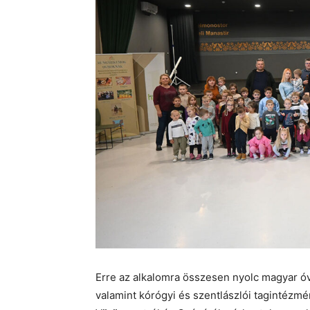
Erre az alkalomra összesen nyolc magyar óv
valamint kórógyi és szentlászlói tagintézmé