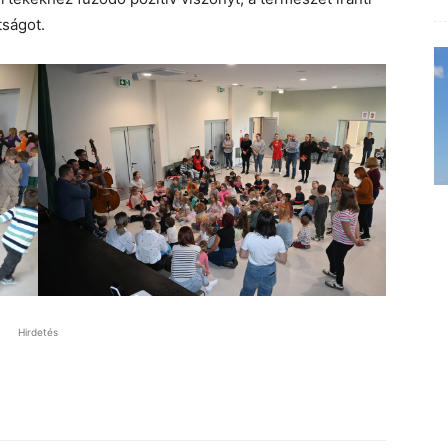
tságot.
Hirdetés