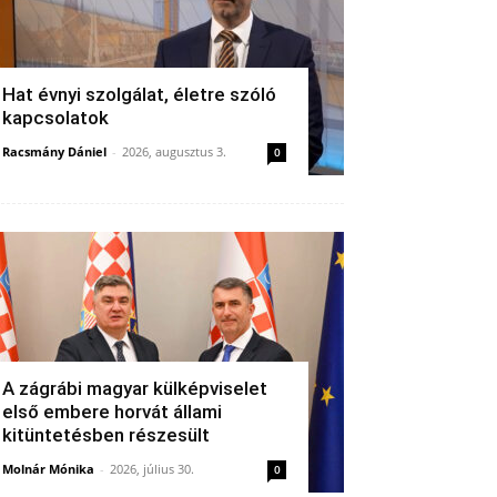
Hat évnyi szolgálat, életre szóló
kapcsolatok
Racsmány Dániel
-
2026, augusztus 3.
0
A zágrábi magyar külképviselet
első embere horvát állami
kitüntetésben részesült
Molnár Mónika
-
2026, július 30.
0