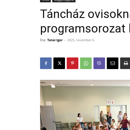
Táncház ovisokn
programsorozat 
Írta:
Tatai Igor
-
2025, november 6.