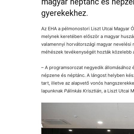
magyar néptánc és népzen
gyerekekhez.
Az EHA a pélmonostori Liszt Utcai Magyar Ó
melynek keretében először a magyar huszár
valamennyi horvátországi magyar nevelési 
méhészek tevékenységét hozták közelebb a
– A programsorozat negyedik állomásához é
népzene és néptánc. A lángost helyben kés
tart, illetve az alapvető vonós hangszerekk
lapunknak
Pálinkás Krisztián
, a Liszt Utcai