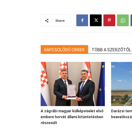
Share
KAPCSOLÓDÓ CIKKEK
TÖBB A SZERZŐTŐL
A zágrábi magyar külképviselet első
Darázsi tem
embere horvát állami kitüntetésben
beavatkozá
részesült