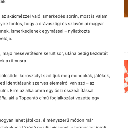
kek.
 az akácmézzel való ismerkedés során, most is valami
nyire fontos, hogy a drávaszögi és szlavóniai magyar
enek, ismerkedjenek egymással – nyilatkozta
velője.
, majd mesevetítésre került sor, utána pedig kezdetét
ek a ritmusra.
bölcsődei korosztályt szólítjuk meg mondókák, játékok,
ti identitásunk szerves elemeiről van szó – az
lni. Erre az alkalomra egy őszi összeállítással
fia
, aki a Toppantó című foglalkozást vezette egy
 hogyan lehet játékos, élményszerű módon már
ékekhez fűződő pozitív viszonyt, a természet iránti