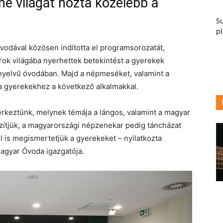
e világát hozta közelebb a
Su
pl
vodával közösen indította el programsorozatát,
ok világába nyerhettek betekintést a gyerekek
nyelvű óvodában. Majd a népmeséket, valamint a
 gyerekekhez a következő alkalmakkal.
rkeztünk, melynek témája a lángos, valamint a magyar
zítjük, a magyarországi népzenekar pedig táncházat
el is megismertetjük a gyerekeket – nyilatkozta
 Magyar Óvoda igazgatója.