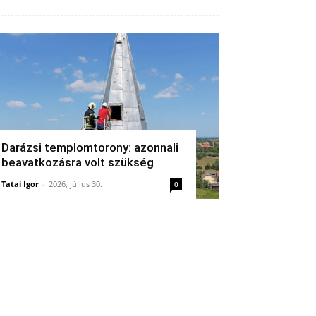
Darázsi templomtorony: azonnali
beavatkozásra volt szükség
Tatai Igor
-
2026, július 30.
0