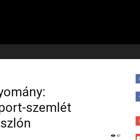
gyomány:
port-szemlét
ászlón
61