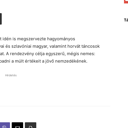
T
let idén is megszervezte hagyományos
i és szlavóniai magyar, valamint horvát táncosok
ikat. A rendezvény célja egyszerű, mégis nemes:
badni a múlt értékeit a jövő nemzedékének.
Hirdetés