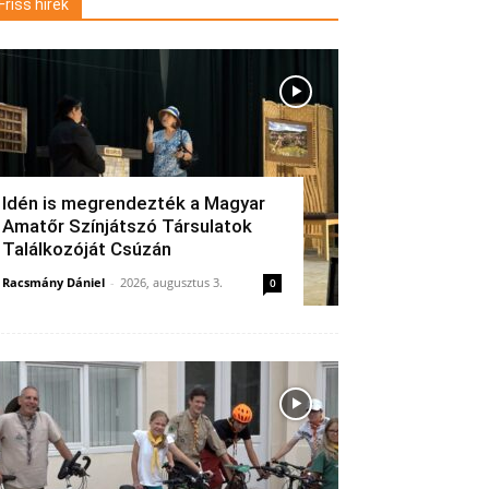
Friss hírek
Idén is megrendezték a Magyar
Amatőr Színjátszó Társulatok
Találkozóját Csúzán
Racsmány Dániel
-
2026, augusztus 3.
0