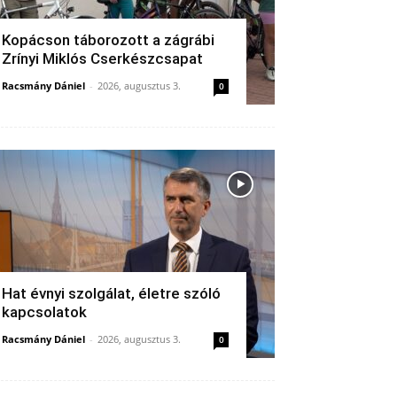
Kopácson táborozott a zágrábi
Zrínyi Miklós Cserkészcsapat
Racsmány Dániel
-
2026, augusztus 3.
0
Hat évnyi szolgálat, életre szóló
kapcsolatok
Racsmány Dániel
-
2026, augusztus 3.
0