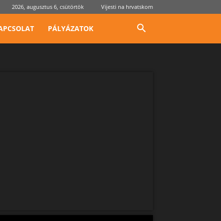
2026, augusztus 6, csütörtök
Vijesti na hrvatskom
APCSOLAT
PÁLYÁZATOK