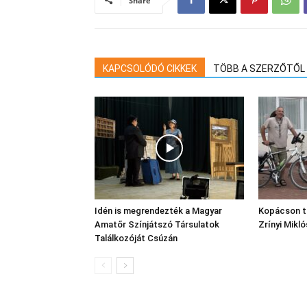
Share
KAPCSOLÓDÓ CIKKEK
TÖBB A SZERZŐTŐL
Idén is megrendezték a Magyar
Kopácson t
Amatőr Színjátszó Társulatok
Zrínyi Mikl
Találkozóját Csúzán