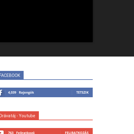
FACEBOOK
4,039
Rajongók
TETSZIK
Drávatáj - Youtube
763
Feliratkozó
FELIRATKOZÁS