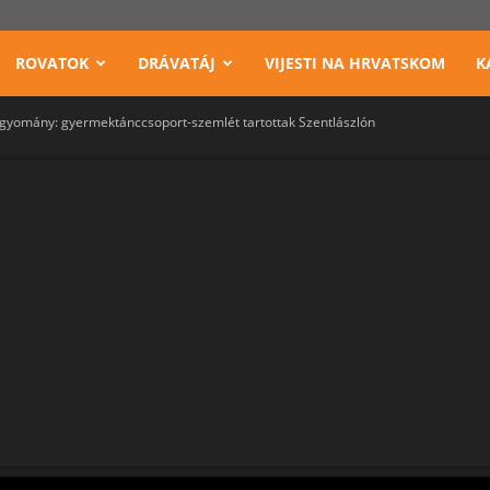
ROVATOK
DRÁVATÁJ
VIJESTI NA HRVATSKOM
K
gyomány: gyermektánccsoport-szemlét tartottak Szentlászlón