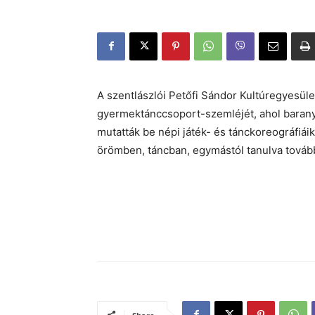
A szentlászlói Petőfi Sándor Kultúregyesü
gyermektánccsoport-szemléjét, ahol baranya
mutatták be népi játék- és tánckoreográfiá
örömben, táncban, egymástól tanulva továb