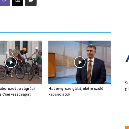
Su
pl
áborozott a zágrábi
Hat évnyi szolgálat, életre szóló
ós Cserkészcsapat
kapcsolatok