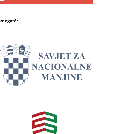
ámogató: