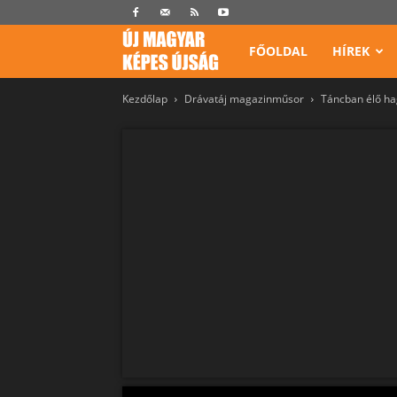
Képes
FŐOLDAL
HÍREK
Kezdőlap
Drávatáj magazinműsor
Táncban élő ha
Újság