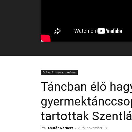
Drávatáj magazinműsor
Táncban élő ha
gyermektánccso
tartottak Szentl
Írta:
Csiszár Norbert
-
2025, november 13.