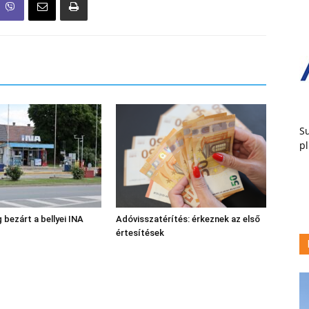
Su
pl
 bezárt a bellyei INA
Adóvisszatérítés: érkeznek az első
értesítések