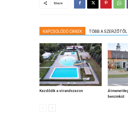
Share
KAPCSOLÓDÓ CIKKEK
TÖBB A SZERZŐTŐL
Kezdődik a strandszezon
Átmenetileg
benzinkút