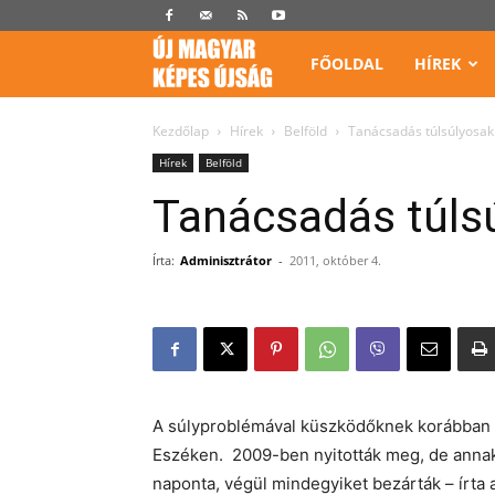
Képes
FŐOLDAL
HÍREK
Újság
Kezdőlap
Hírek
Belföld
Tanácsadás túlsúlyosa
Hírek
Belföld
Tanácsadás túls
Írta:
Adminisztrátor
-
2011, október 4.
A súlyproblémával küszködőknek korábban h
Eszéken. 2009-ben nyitották meg, de annak 
naponta, végül mindegyiket bezárták – írta