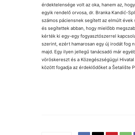
érdektelensége volt az oka, hanem az, hogy 
egyik rendelő orvosa, dr. Branka Kandić-Spla
számos páciensnek segített az elmúlt évek s
és segítettek abban, hogy mielőbb megszab
kérték ki egy-egy fogyasztószerrel kapcsol
szerint, ezért hamarosan egy új irodát fog n
majd. Egy ilyen jellegű tanácsadó már egyé
vöröskereszt és a Közegészségügyi Hivata
között fogadja az érdeklődőket a Šetalište P