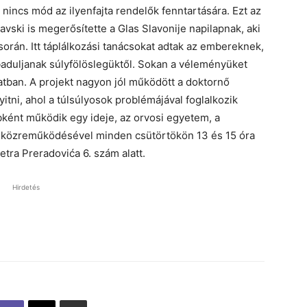
nincs mód az ilyenfajta rendelők fenntartására. Ezt az
vski is megerősítette a Glas Slavonije napilapnak, aki
orán. Itt táplálkozási tanácsokat adtak az embereknek,
aduljanak súlyfölöslegüktől. Sokan a véleményüket
atban. A projekt nagyon jól működött a doktornő
yitni, ahol a túlsúlyosok problémájával foglalkozik
bként működik egy ideje, az orvosi egyetem, a
l közreműködésével minden csütörtökön 13 és 15 óra
etra Preradovića 6. szám alatt.
Hirdetés