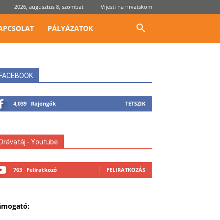
2026, augusztus 8, szombat
Vijesti na hrvatskom
APCSOLAT
PÁLYÁZATOK
FACEBOOK
4,039
Rajongók
TETSZIK
Drávatáj - Youtube
763
Feliratkozó
FELIRATKOZÁS
ámogató: