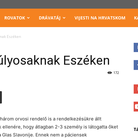
ROVATOK
DRÁVATÁJ
VIJESTI NA HRVATSKOM
K
knak Eszéken
úlyosaknak Eszéken
172
árom orvosi rendelő is a rendelkezésükre állt
ellenére, hogy átlagban 2-3 személy is látogatta őket
T
 a Glas Slavonije. Ennek nem a páciensek