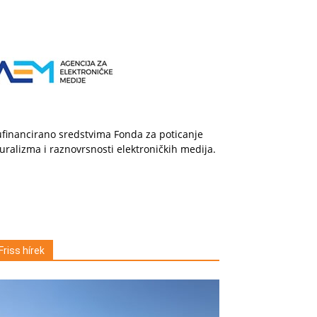
financirano sredstvima Fonda za poticanje
uralizma i raznovrsnosti elektroničkih medija.
Friss hírek