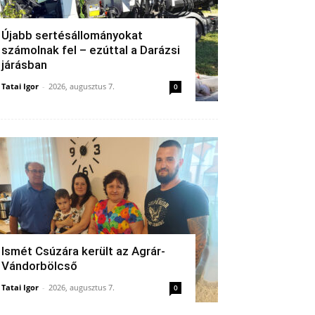
Újabb sertésállományokat
számolnak fel – ezúttal a Darázsi
járásban
Tatai Igor
-
2026, augusztus 7.
0
Ismét Csúzára került az Agrár-
Vándorbölcső
Tatai Igor
-
2026, augusztus 7.
0