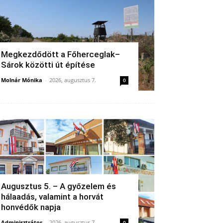
Megkezdődött a Főherceglak–
Sárok közötti út építése
Molnár Mónika
-
2026, augusztus 7.
0
Augusztus 5. – A győzelem és
hálaadás, valamint a horvát
honvédők napja
Adminisztrátor
-
2026, augusztus 7.
0