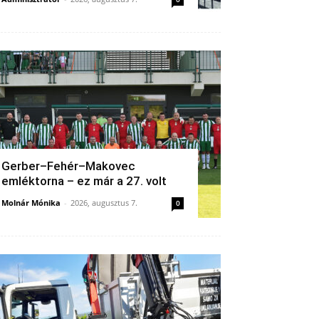
Gerber–Fehér–Makovec
emléktorna – ez már a 27. volt
Molnár Mónika
-
2026, augusztus 7.
0