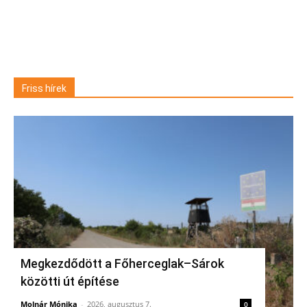
Friss hírek
Megkezdődött a Főherceglak–Sárok
közötti út építése
Molnár Mónika
-
2026, augusztus 7.
0