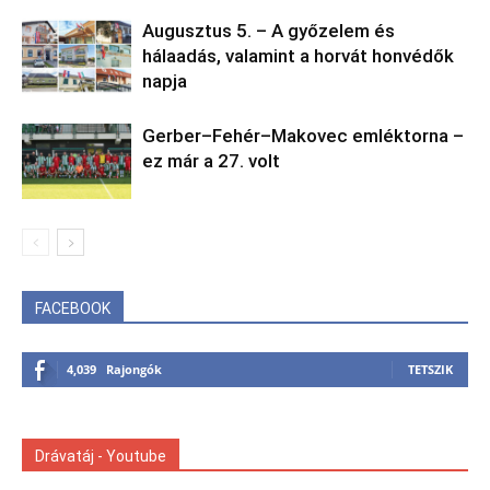
Augusztus 5. – A győzelem és
hálaadás, valamint a horvát honvédők
napja
Gerber–Fehér–Makovec emléktorna –
ez már a 27. volt
FACEBOOK
4,039
Rajongók
TETSZIK
Drávatáj - Youtube