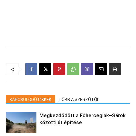
KAPCSOLÓDÓ CIKKEK
TÖBB A SZERZŐTŐL
Megkezdődött a Főherceglak–Sárok
közötti út építése