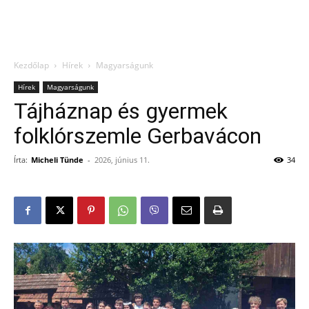
Kezdőlap
Hírek
Magyarságunk
Hírek
Magyarságunk
Tájháznap és gyermek
folklórszemle Gerbavácon
Írta:
Micheli Tünde
-
2026, június 11.
34