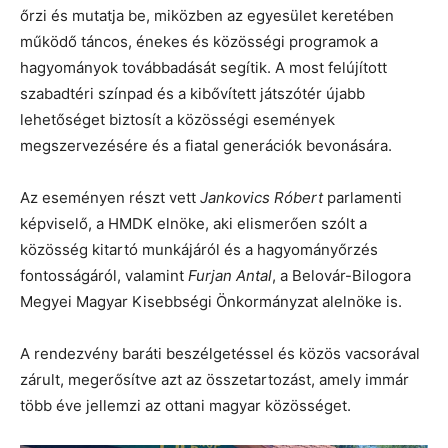
őrzi és mutatja be, miközben az egyesület keretében
működő táncos, énekes és közösségi programok a
hagyományok továbbadását segítik. A most felújított
szabadtéri színpad és a kibővített játszótér újabb
lehetőséget biztosít a közösségi események
megszervezésére és a fiatal generációk bevonására.
Az eseményen részt vett
Jankovics Róbert
parlamenti
képviselő, a HMDK elnöke, aki elismerően szólt a
közösség kitartó munkájáról és a hagyományőrzés
fontosságáról, valamint
Furjan Antal
, a Belovár-Bilogora
Megyei Magyar Kisebbségi Önkormányzat alelnöke is.
A rendezvény baráti beszélgetéssel és közös vacsorával
zárult, megerősítve azt az összetartozást, amely immár
több éve jellemzi az ottani magyar közösséget.