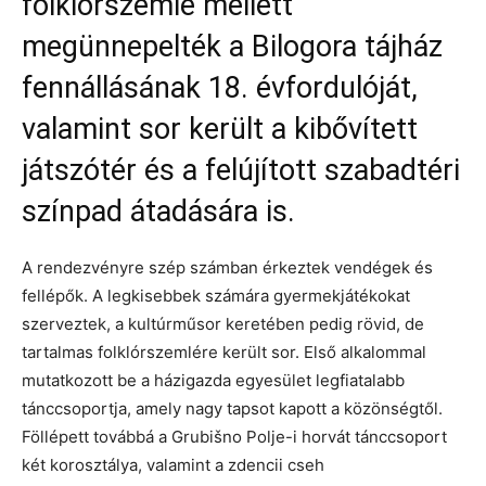
folklórszemle mellett
megünnepelték a Bilogora tájház
fennállásának 18. évfordulóját,
valamint sor került a kibővített
játszótér és a felújított szabadtéri
színpad átadására is.
A rendezvényre szép számban érkeztek vendégek és
fellépők. A legkisebbek számára gyermekjátékokat
szerveztek, a kultúrműsor keretében pedig rövid, de
tartalmas folklórszemlére került sor. Első alkalommal
mutatkozott be a házigazda egyesület legfiatalabb
tánccsoportja, amely nagy tapsot kapott a közönségtől.
Föllépett továbbá a Grubišno Polje-i horvát tánccsoport
két korosztálya, valamint a zdencii cseh