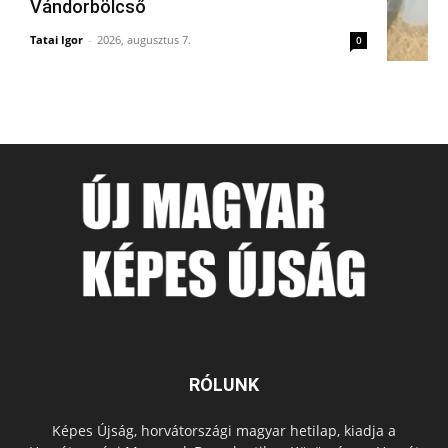
Vándorbölcső
Tatai Igor
-
2026, augusztus 7.
0
RÓLUNK
Képes Újság, horvátországi magyar hetilap, kiadja a