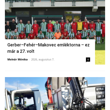
Gerber–Fehér–Makovec emléktorna – ez
már a 27. volt
Molnár Mónika
-
2026, augusztus 7.
0