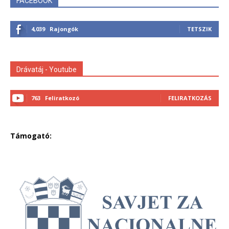
FACEBOOK
4,039
Rajongók
TETSZIK
Drávatáj - Youtube
763
Feliratkozó
FELIRATKOZÁS
Támogató: