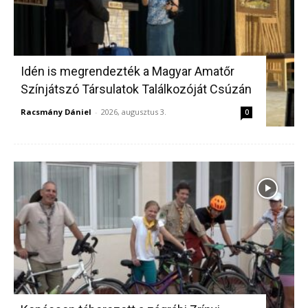
Idén is megrendezték a Magyar Amatőr
Színjátszó Társulatok Találkozóját Csúzán
Racsmány Dániel
-
2026, augusztus 3.
0