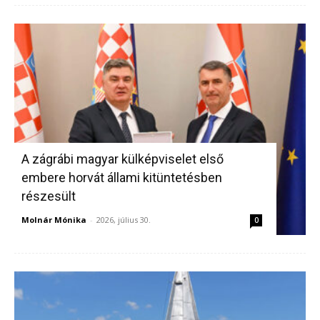
A zágrábi magyar külképviselet első
embere horvát állami kitüntetésben
részesült
Molnár Mónika
-
2026, július 30.
0