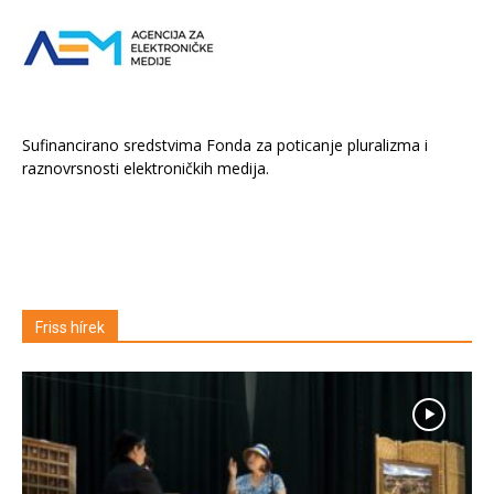
Sufinancirano sredstvima Fonda za poticanje pluralizma i
raznovrsnosti elektroničkih medija.
Friss hírek