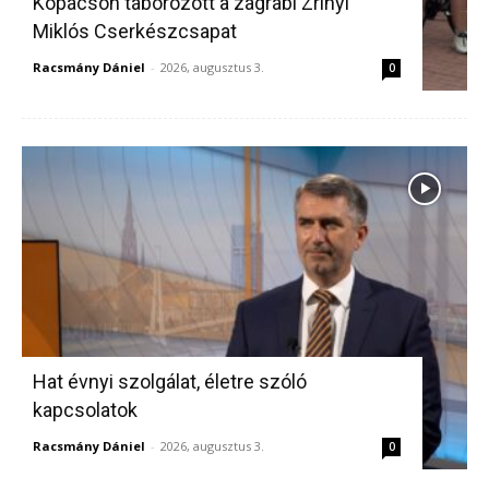
Kopácson táborozott a zágrábi Zrínyi
Miklós Cserkészcsapat
Racsmány Dániel
-
2026, augusztus 3.
0
Hat évnyi szolgálat, életre szóló
kapcsolatok
Racsmány Dániel
-
2026, augusztus 3.
0