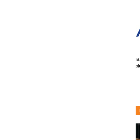
Su
pl