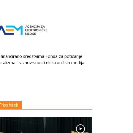
financirano sredstvima Fonda za poticanje
uralizma i raznovrsnosti elektroničkih medija.
Friss hírek