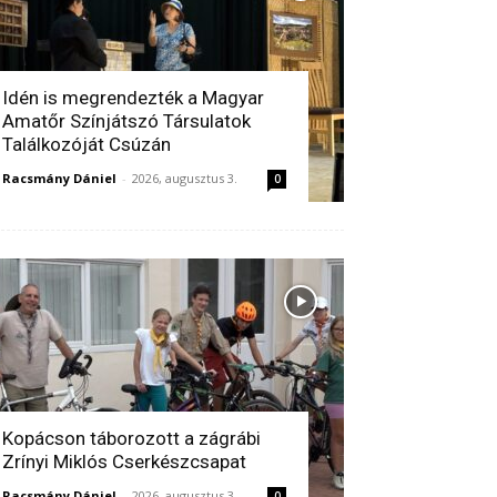
Idén is megrendezték a Magyar
Amatőr Színjátszó Társulatok
Találkozóját Csúzán
Racsmány Dániel
-
2026, augusztus 3.
0
Kopácson táborozott a zágrábi
Zrínyi Miklós Cserkészcsapat
Racsmány Dániel
-
2026, augusztus 3.
0