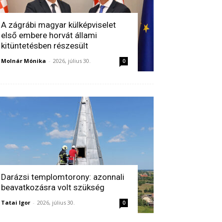
A zágrábi magyar külképviselet
első embere horvát állami
kitüntetésben részesült
Molnár Mónika
-
2026, július 30.
0
Darázsi templomtorony: azonnali
beavatkozásra volt szükség
Tatai Igor
-
2026, július 30.
0