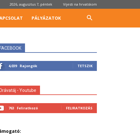
2026, augusztus 7, péntek
Vijesti na hrvatskom
APCSOLAT
PÁLYÁZATOK
FACEBOOK
4,039
Rajongók
TETSZIK
Drávatáj - Youtube
763
Feliratkozó
FELIRATKOZÁS
ámogató: