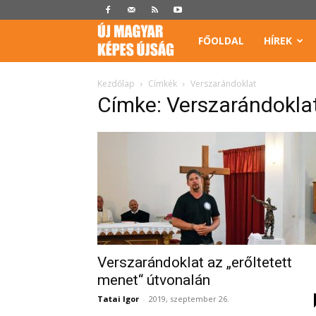
Képes
FŐOLDAL
HÍREK
Újság
Kezdőlap
Címkék
Verszarándoklat
Címke: Verszarándokla
Verszarándoklat az „erőltetett
menet“ útvonalán
Tatai Igor
-
2019, szeptember 26.