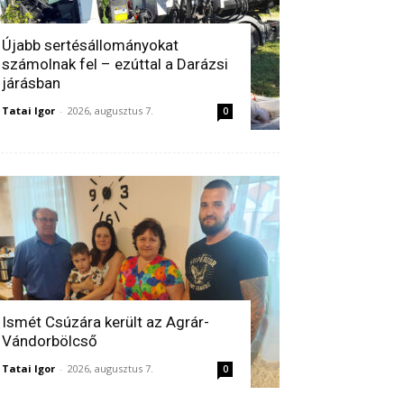
Újabb sertésállományokat
számolnak fel – ezúttal a Darázsi
járásban
Tatai Igor
-
2026, augusztus 7.
0
Ismét Csúzára került az Agrár-
Vándorbölcső
Tatai Igor
-
2026, augusztus 7.
0