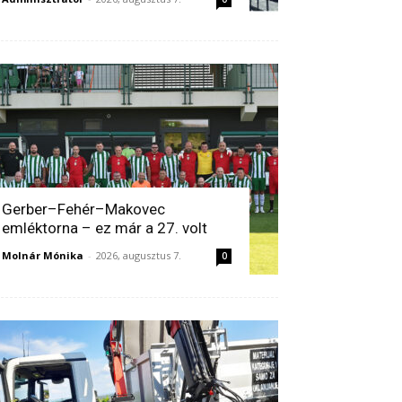
Gerber–Fehér–Makovec
emléktorna – ez már a 27. volt
Molnár Mónika
-
2026, augusztus 7.
0