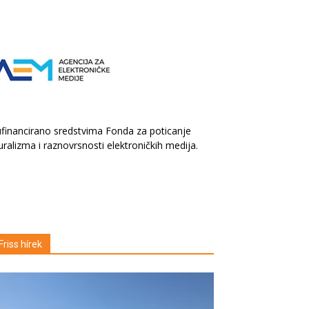
financirano sredstvima Fonda za poticanje
uralizma i raznovrsnosti elektroničkih medija.
Friss hírek