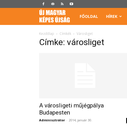
Képes
FŐOLDAL
HÍREK
Újság
Kezdőlap
Címkék
Városliget
Címke: városliget
A városligeti műjégpálya
Budapesten
Adminisztrátor
-
2014, január 30.