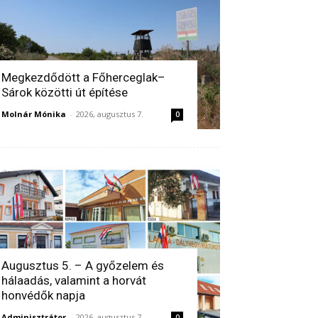
Megkezdődött a Főherceglak–
Sárok közötti út építése
Molnár Mónika
-
2026, augusztus 7.
0
Augusztus 5. – A győzelem és
hálaadás, valamint a horvát
honvédők napja
Adminisztrátor
-
2026, augusztus 7.
0