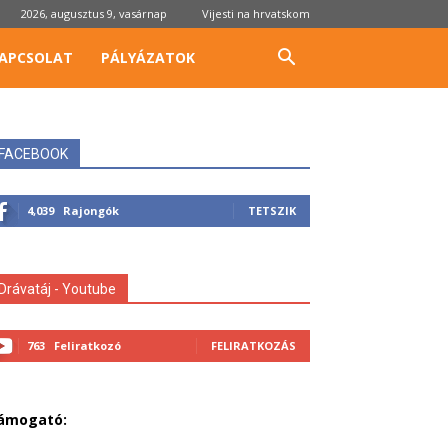
2026, augusztus 9, vasárnap
Vijesti na hrvatskom
APCSOLAT
PÁLYÁZATOK
FACEBOOK
4,039
Rajongók
TETSZIK
Drávatáj - Youtube
763
Feliratkozó
FELIRATKOZÁS
ámogató: